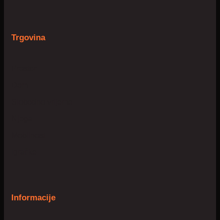
Trgovina
Prostor
Dom
Slobodno vrijeme
Njega
Mobilnost
Igračke
Informacije