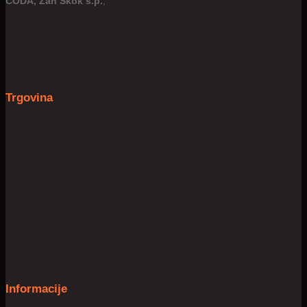
CODA, Žan Skok s.p.
,
Hausenbichlerjeva ulica 8, Žalec, 3310 Žalec
Trgovina
Prostor
Dom
Slobodno vrijeme
Njega
Mobilnost
Igračke
Informacije