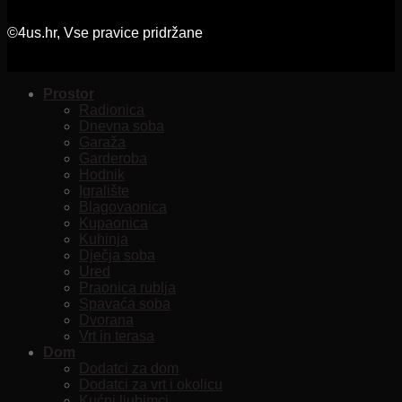
©4us.hr, Vse pravice pridržane
Prostor
Radionica
Dnevna soba
Garaža
Garderoba
Hodnik
Igralište
Blagovaonica
Kupaonica
Kuhinja
Dječja soba
Ured
Praonica rublja
Spavaća soba
Dvorana
Vrt in terasa
Dom
Dodatci za dom
Dodatci za vrt i okolicu
Kućni ljubimci