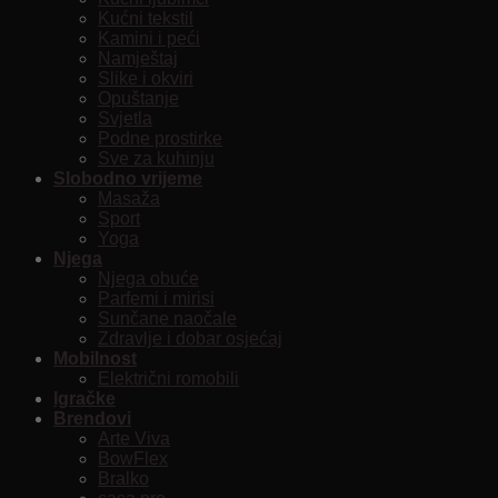
Kućni tekstil
Kamini i peći
Namještaj
Slike i okviri
Opuštanje
Svjetla
Podne prostirke
Sve za kuhinju
Slobodno vrijeme
Masaža
Sport
Yoga
Njega
Njega obuće
Parfemi i mirisi
Sunčane naočale
Zdravlje i dobar osjećaj
Mobilnost
Električni romobili
Igračke
Brendovi
Arte Viva
BowFlex
Bralko