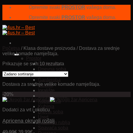
Skip
Opremite svaki
PROSTOR
vašega doma.
to
Opremite svaki
PROSTOR
vašega doma.
content
Početna
/
Klasa dostave proizvoda
/
Dostava za srednje
velike komade namještaja.
Prostor
Prikazuje se svih 10 rezultata
Radionica
Dnevna soba
Garaža
Garderoba
Dostava za srednje velike komade namještaja.
Hodnik
Igralište
-20%
Blagovaonica
Kupaonica
Kuhinja
Dodatci za vrt i okolicu
Dječja soba
Ured
Apricena okrugli roštilj
Praonica rublja
Spavaća soba
Izvorna
Trenutna
49.99
€
39.99
€