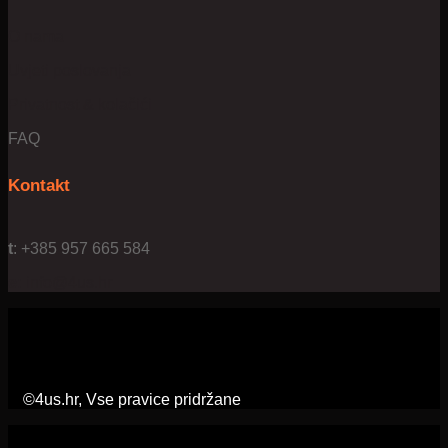
O nama
Uvjeti poslovanja
Privatnost & kolačići
FAQ
Kontakt
t
: +385 957 665 584
e:
info@4us.hr
©4us.hr, Vse pravice pridržane