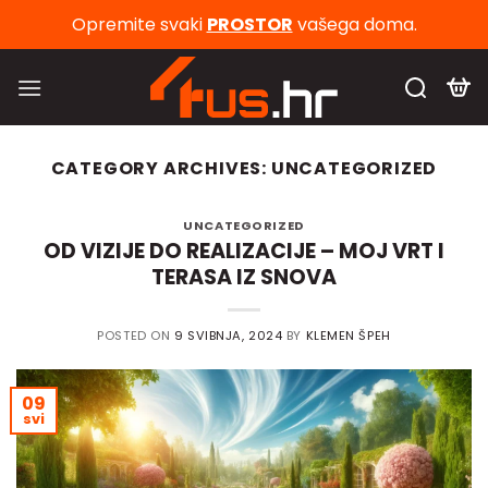
Skip
Opremite svaki
PROSTOR
vašega doma.
to
content
CATEGORY ARCHIVES:
UNCATEGORIZED
UNCATEGORIZED
OD VIZIJE DO REALIZACIJE – MOJ VRT I
TERASA IZ SNOVA
POSTED ON
9 SVIBNJA, 2024
BY
KLEMEN ŠPEH
09
svi