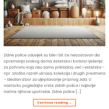
Zidne police oduvijek su bile i bit će neizostavan dio
opremanja svakog doma; estetska i korisna rješenja
za pohranu koja nisu samo prikladna, već i estetska –
npr. Izložba raznih ukrasa, kolekcija i drugih predmeta
– idealan izbor za uljepšavanje praznog zida. U
nastavku pogledajte vrste zidnih polica i najbolje
načine njihove upotrebe. Zidne police […]
Continue reading
→