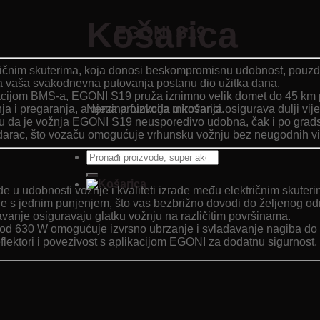
Košarica
EGONI S19
čnim skuterima, koja donosi beskompromisnu udobnost, pouzdanos
 vaša svakodnevna putovanja postanu dio užitka dana.
eracijom BMS-a, EGONI S19 pruža iznimno velik domet do 45 km 
ja i pregaranja, a njezina funkcija mirovanja osigurava dulji vije
Nema proizvoda u košarici.
ju da je vožnja EGONI S19 neusporedivo udobna, čak i po grads
udarac, što vozaču omogućuje vrhunsku vožnju bez neugodnih vi
Pretraži:
 u udobnosti vožnje i kvaliteti izrade među električnim skuteri
e s jednim punjenjem, što vas bezbrižno dovodi do željenog odr
uhavanje osiguravaju glatku vožnju na različitim površinama.
d 630 W omogućuje izvrsno ubrzanje i svladavanje nagiba do
eflektori i povezivost s aplikacijom EGONI za dodatnu sigurnost.