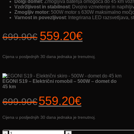
Dolgi domet
: Zmogljiva baterija omogoča do 45 km vožnj
Vzdržljivost in stabilnost
: Dvojno vzmetenje in napihlji
Zmogljiv motor
: 500W motor s 630W maksimalno močjo
Varnost in povezljivost
: Integrirana LED razsvetljava, 
Izvorna
Trenutna
559.20
€
699.90
€
cijena
cijena
bila
je:
Cijena u posljednjih 30 dana jednaka je trenutnoj.
je:
559.20€.
699.90€.
EGONI S19 – Električni romobil – 500W – domet do
45 km
Izvorna
Trenutna
559.20
€
699.90
€
cijena
cijena
bila
je:
je:
559.20€.
Cijena u posljednjih 30 dana jednaka je trenutnoj.
699.90€.
EGONI