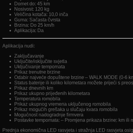
Domet do: 45 km
Nosivost: 120 kg
Veličina kotača: 10,0 inča
Guma: Saćasta čvrsta
Brzina: Do 25 km/h
Aplikacija: Da
Aplikacija nudi:
Zaključavanje
Uključite/isključite svjetla
Uključivanje tempomata
Prikaz trenutne brzine
Odabir najveće dopuštene brzine – WALK MODE (0-6
Status baterije ili koliko kilometara možete prijeći s pre
Prikaz dnevnih km
Prikaz ukupno prijeđenih kilometara
Temperatura romobila
Prikaz ukupnog vremena uključenog romobila
Prikaz mogućih grešaka u slučaju kvara romobila
Mogućnost nadogradnje firmvera
Postavke tempomata: – Promjena prikaza brzine: km ili m
Prednja ekonomična LED rasvjeta i stražnja LED rasvjeta osigu