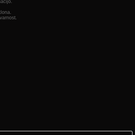
acijo.
lona.
varnost.