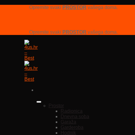
Opremite svaki
PROSTOR
vašega doma.
Opremite svaki
PROSTOR
vašega doma.
Prostor
Radionica
Dnevna soba
Garaža
Garderoba
Hodnik