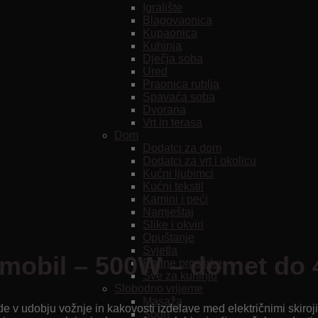
Igralište
Blagovaonica
Kupaonica
Kuhinja
Dječja soba
Ured
Praonica rublja
Spavaća soba
Dvorana
Vrt in terasa
Dom
Dodatci za dom
Dodatci za vrt i okolicu
Kućni ljubimci
Kućni tekstil
Kamini i peći
Namještaj
Slike i okviri
Opuštanje
Svjetla
omobil – 500W – domet do
Podne prostirke
Sve za kuhinju
Slobodno vrijeme
Masaža
 v udobju vožnje in kakovosti izdelave med električnimi skiroji
Sport