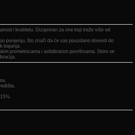
t i kvalitetu. Dizajniran za one koji traže više od
po punjenju, što znači da će vas pouzdano dovesti do
k trajanja.
kim prometnicama i asfaltiranim površinama. Skiro se
bracija.
ma.
edišta.
 15%.