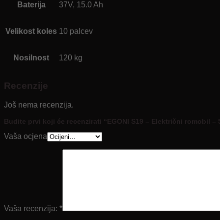
Baterija
37V, 15.0 Ah
Velikost koles
10 palcev
Nosilnost
120 kg
Recenzije
Još nema recenzija.
Budite prvi koji će recenzirati “EGONI S19 – Električni romobil 
Vaša ocjena
Vaša recenzija:
*