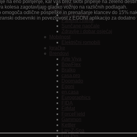
e na eno polnjenje, kar vas brez skrbi pripelje na želeno destin
Yoga
va kolesa zagotavljajo gladko vožnjo na različnih podlagah.
Njega
 omogoča odlične pospeške in prenašanje klancev do 15% nak
Njega obuće
stranski odsevniki in povezljivost z EGONI aplikacijo za dodatno 
Parfemi i mirisi
Sunčane naočale
Zdravlje i dobar osjećaj
Mobilnost
Električni romobili
Igračke
Brendovi
Arte Viva
BowFlex
Bralko
casa.pro
Doornado
Egoni
en.casa
Eurographics
FIDA
FitMat
ForceField
Gammon
Kettler
Lay-Z-Spa
Lux Pro