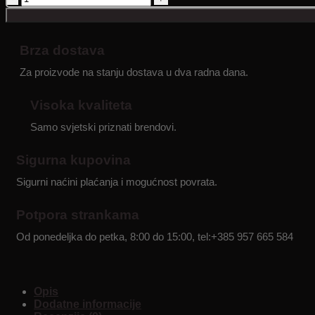
S19
-
Električni
romobil
Brza dostava
-
Za proizvode na stanju dostava u dva radna dana.
500W
-
domet
Visoka kvaliteta
do
45
Samo svjetski priznati brendovi.
km
količina
Sigurna kupovina
Sigurni naćini plaćanja i mogućnost povrata.
Potpora strankama
Od ponedeljka do petka, 8:00 do 15:00, tel:+385 957 665 584
Opis
Dodatne informacije