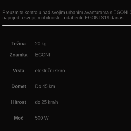
Preuzmite kontrolu nad svojim urbanim avanturama s EGONI S19.
naprijed u svojoj mobilnosti – odaberite EGONI S19 danas!
Težina
20 kg
Znamka
EGONI
Vrsta
električni skiro
Domet
Do 45 km
Hitrost
do 25 km/h
Moč
500 W