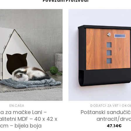
Povezani Proizvodi
EN.CASA
DODATCI ZA VRT I OKO
ca za mačke Lani –
Poštanski sandučić
litetni MDF – 40 x 42 x
antracit/drv
cm – bijela boja
47.14
€