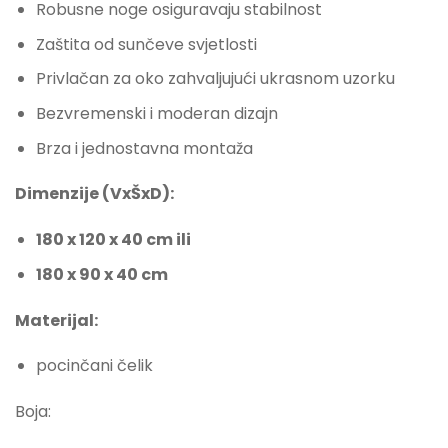
Robusne noge osiguravaju stabilnost
Zaštita od sunčeve svjetlosti
Privlačan za oko zahvaljujući ukrasnom uzorku
Bezvremenski i moderan dizajn
Brza i jednostavna montaža
Dimenzije (VxŠxD):
180 x 120 x 40 cm ili
180 x 90 x 40 cm
Materijal:
pocinčani čelik
Boja: