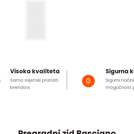
Visoka kvaliteta
Sigurna 
Samo svjetski priznati
Sigurni naćin
brendovi.
mogućnost p
Pregradni zid Basciano