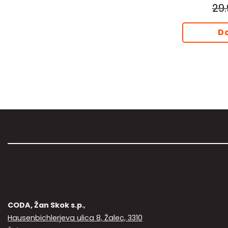
29
Do
CODA, Žan Skok s.p.
,
Hausenbichlerjeva ulica 8, Žalec, 3310