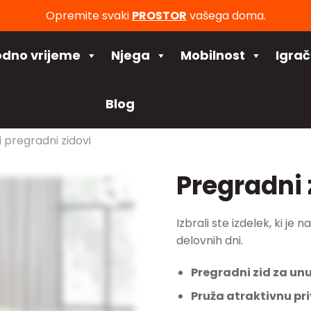
Opremite svaki
PROSTOR
vašega doma.
odno vrijeme
Njega
Mobilnost
Igra
Blog
 pregradni zidovi
Pregradni 
Izbrali ste izdelek, ki je
delovnih dni.
Pregradni zid za unu
Pruža atraktivnu pri