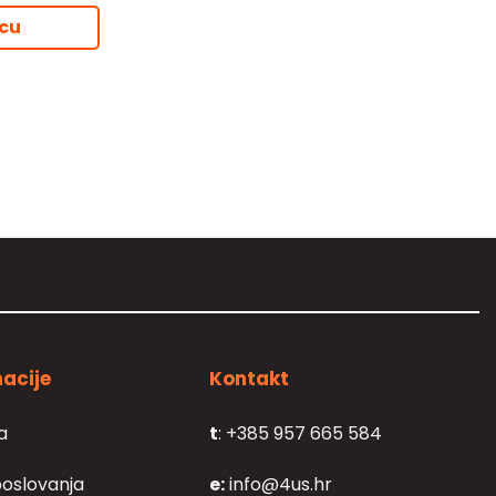
proizvoda
icu
acije
Kontakt
a
t
: +385 957 665 584
poslovanja
e:
info@4us.hr