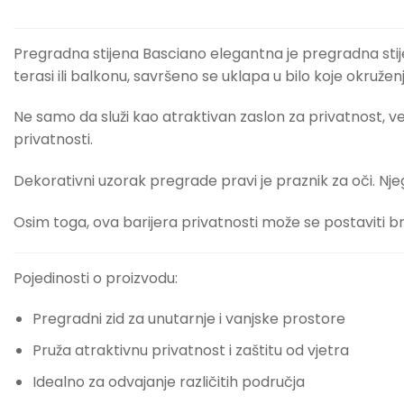
Pregradna stijena Basciano elegantna je pregradna stijena
terasi ili balkonu, savršeno se uklapa u bilo koje okruženj
Ne samo da služi kao atraktivan zaslon za privatnost, već
privatnosti.
Dekorativni uzorak pregrade pravi je praznik za oči. Njeg
Osim toga, ova barijera privatnosti može se postaviti b
Pojedinosti o proizvodu:
Pregradni zid za unutarnje i vanjske prostore
Pruža atraktivnu privatnost i zaštitu od vjetra
Idealno za odvajanje različitih područja