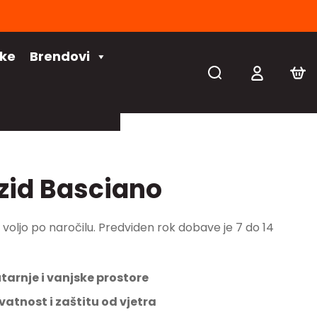
čke
Brendovi
zid Basciano
 na voljo po naročilu. Predviden rok dobave je 7 do 14
tarnje i vanjske prostore
vatnost i zaštitu od vjetra