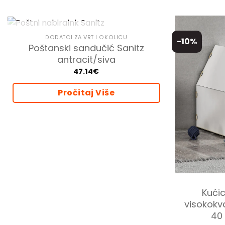
NEMA NA ZALIHI
DODATCI ZA VRT I OKOLICU
-10%
Poštanski sandučić Sanitz
antracit/siva
47.14
€
Pročitaj Više
Kući
visokokva
40 