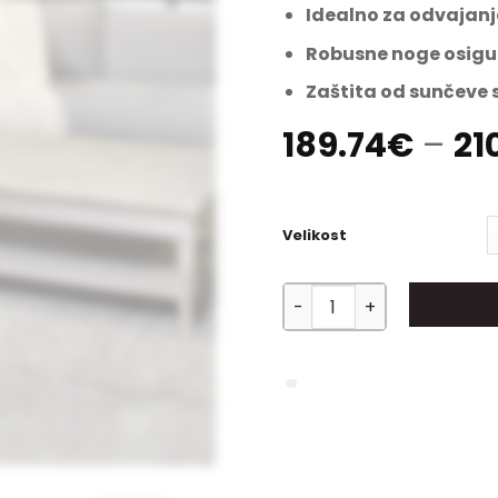
Idealno za odvajanje
Robusne noge osigu
Zaštita od sunčeve s
189.74
€
–
21
Velikost
Pregradni zid Basciano ko