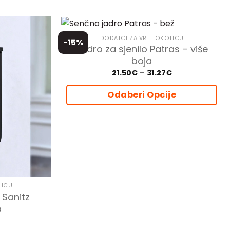
DODATCI ZA VRT I OKOLICU
-15%
Jedro za sjenilo Patras – više
boja
Price
21.50
€
–
31.27
€
range:
21.50€
Odaberi Opcije
through
31.27€
Ovaj
proizvod
ima
više
varijanti.
Opcije
se
LICU
mogu
 Sanitz
odabrati
o
na
stranici