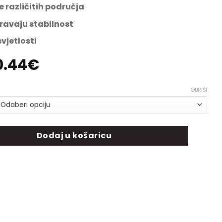
 različitih područja
ravaju stabilnost
vjetlosti
Price
0.44
€
range:
189.74€
OBRIŠI
through
210.44€
ličina
Dodaj u košaricu