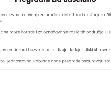
 i izvrsno rješenje za uređenje interijera i eksterijera. B
e.
 se može koristiti i za označavanje različitih područja. Os
ov moderan i bezvremenski dizajn dodaje stilski štih svakoj
rzo i jednostavno. Robusne noge pregrade osiguravaju stabi