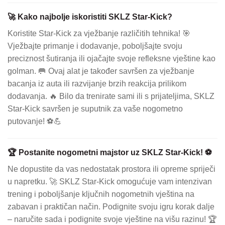
🚀 Kako najbolje iskoristiti SKLZ Star-Kick?
Koristite Star-Kick za vježbanje različitih tehnika! 🎯
Vježbajte primanje i dodavanje, poboljšajte svoju
preciznost šutiranja ili ojačajte svoje refleksne vještine kao
golman. 🥅 Ovaj alat je također savršen za vježbanje
bacanja iz auta ili razvijanje brzih reakcija prilikom
dodavanja. 🔥 Bilo da trenirate sami ili s prijateljima, SKLZ
Star-Kick savršen je suputnik za vaše nogometno
putovanje! ⚽💪
🏆 Postanite nogometni majstor uz SKLZ Star-Kick! ⚽
Ne dopustite da vas nedostatak prostora ili opreme spriječi
u napretku. 🚀 SKLZ Star-Kick omogućuje vam intenzivan
trening i poboljšanje ključnih nogometnih vještina na
zabavan i praktičan način. Podignite svoju igru ​​korak dalje
– naručite sada i podignite svoje vještine na višu razinu! 🏆