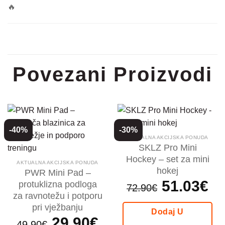
🔥
Povezani Proizvodi
-40%
-30%
AKTUALNA AKCIJSKA PONUDA
SKLZ Pro Mini
Hockey – set za mini
AKTUALNA AKCIJSKA PONUDA
hokej
PWR Mini Pad –
Izvorna
51.03
€
Tren
protuklizna podloga
72.90
€
cijena
cijen
bila
je:
za ravnotežu i potporu
je:
51.0
pri vježbanju
72.90€.
Dodaj U
Izvorna
29.90
€
Trenutna
49.90
€
cijena
cijena