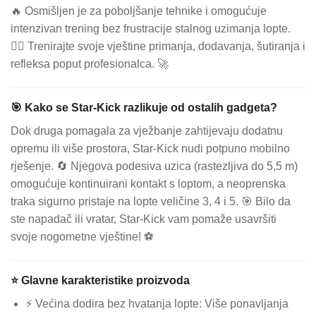
🔥 Osmišljen je za poboljšanje tehnike i omogućuje
intenzivan trening bez frustracije stalnog uzimanja lopte.
🏋️‍♂️ Trenirajte svoje vještine primanja, dodavanja, šutiranja i
refleksa poput profesionalca. 🚀
🎯 Kako se Star-Kick razlikuje od ostalih gadgeta?
Dok druga pomagala za vježbanje zahtijevaju dodatnu
opremu ili više prostora, Star-Kick nudi potpuno mobilno
rješenje. 🔄 Njegova podesiva uzica (rastezljiva do 5,5 m)
omogućuje kontinuirani kontakt s loptom, a neoprenska
traka sigurno pristaje na lopte veličine 3, 4 i 5. 🎯 Bilo da
ste napadač ili vratar, Star-Kick vam pomaže usavršiti
svoje nogometne vještine! ⚽
⭐ Glavne karakteristike proizvoda
⚡ Većina dodira bez hvatanja lopte: Više ponavljanja