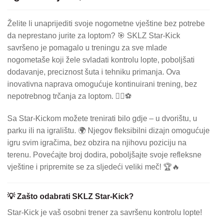
Želite li unaprijediti svoje nogometne vještine bez potrebe
da neprestano jurite za loptom? 🎯 SKLZ Star-Kick
savršeno je pomagalo u treningu za sve mlade
nogometaše koji žele svladati kontrolu lopte, poboljšati
dodavanje, preciznost šuta i tehniku ​​primanja. Ova
inovativna naprava omogućuje kontinuirani trening, bez
nepotrebnog trčanja za loptom. 🏃‍♂️⚽
Sa Star-Kickom možete trenirati bilo gdje – u dvorištu, u
parku ili na igralištu. 🌍 Njegov fleksibilni dizajn omogućuje
igru ​​svim igračima, bez obzira na njihovu poziciju na
terenu. Povećajte broj dodira, poboljšajte svoje refleksne
vještine i pripremite se za sljedeći veliki meč! 🏆🔥
💡 Zašto odabrati SKLZ Star-Kick?
Star-Kick je vaš osobni trener za savršenu kontrolu lopte!