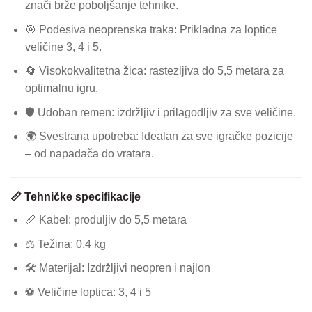
znači brže poboljšanje tehnike.
🎯 Podesiva neoprenska traka: Prikladna za loptice
veličine 3, 4 i 5.
🔄 Visokokvalitetna žica: rastezljiva do 5,5 metara za
optimalnu igru.
🛡️ Udoban remen: izdržljiv i prilagodljiv za sve veličine.
🌍 Svestrana upotreba: Idealan za sve igračke pozicije
– od napadača do vratara.
📏 Tehničke specifikacije
📏 Kabel: produljiv do 5,5 metara
⚖️ Težina: 0,4 kg
🛠️ Materijal: Izdržljivi neopren i najlon
⚽ Veličine loptica: 3, 4 i 5