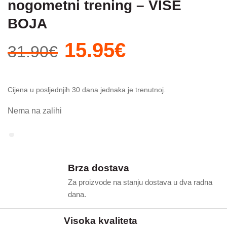
nogometni trening – VIŠE
BOJA
Izvorna
Trenutna
15.95
€
31.90
€
cijena
cijena
bila
je:
je:
15.95€.
Cijena u posljednjih 30 dana jednaka je trenutnoj.
31.90€.
Nema na zalihi
Brza dostava
Za proizvode na stanju dostava u dva radna
dana.
Visoka kvaliteta