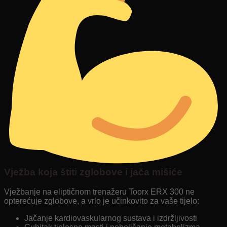
Vježba koja štiti zglobove i jača mišiće
Vježbanje na eliptičnom trenažeru Toorx ERX 300 ne
opterećuje zglobove, a vrlo je učinkovito za vaše tijelo:
Jačanje kardiovaskularnog sustava i izdržljivosti