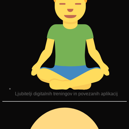
Ljubitelji digitalnih treningov in povezanih aplikacij