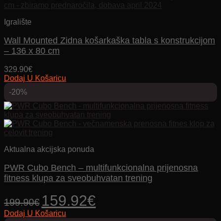
Igralište
Wall Mounted Zidna košarkaška tabla s konstrukcijom
– 136 x 80 cm
329.90
€
Dodaj U Košaricu
-20%
Aktualna akcijska ponuda
PWR Cubo Bench – multifunkcionalna prijenosna
fitness klupa za sveobuhvatan trening
Izvorna
Trenutna
159.92
€
199.90
€
cijena
cijena
Dodaj U Košaricu
bila
je: