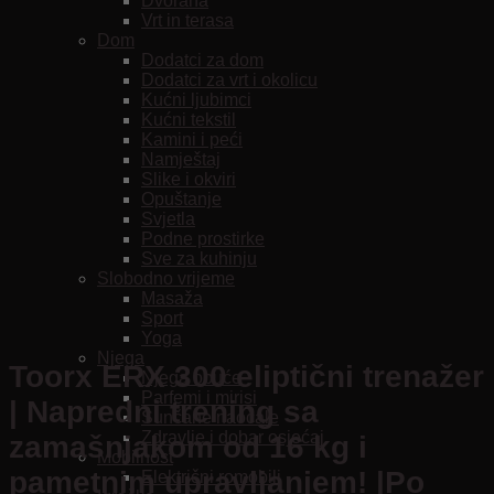
Dvorana
Vrt in terasa
Dom
Dodatci za dom
Dodatci za vrt i okolicu
Kućni ljubimci
Kućni tekstil
Kamini i peći
Namještaj
Slike i okviri
Opuštanje
Svjetla
Podne prostirke
Sve za kuhinju
Slobodno vrijeme
Masaža
Sport
Yoga
Njega
Toorx ERX 300 eliptični trenažer
Njega obuće
Parfemi i mirisi
| Napredni trening sa
Sunčane naočale
Zdravlje i dobar osjećaj
zamašnjakom od 16 kg i
Mobilnost
pametnim upravljanjem! |Po
Električni romobili