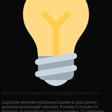
Učinkoviti savjeti za dugotrajnu motivaciju
Započnite redovitim vježbanjem barem tri puta tjedno i
postupno povećavajte intenzitet. Koristite iConsole+ ili
Kinomap za raznolikost i praćenje napretka. Za optimalne