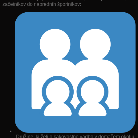
začetnikov do naprednih športnikov:
Družine, ki želijo kakovostno vadbo v domačem okolju