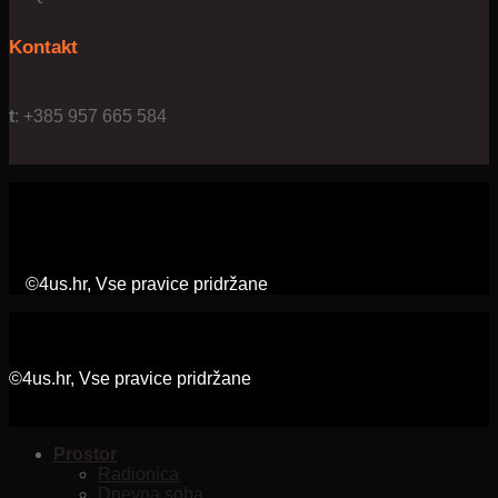
Kontakt
t
: +385 957 665 584
e:
info@4us.hr
©4us.hr, Vse pravice pridržane
©4us.hr, Vse pravice pridržane
Prostor
Radionica
Dnevna soba