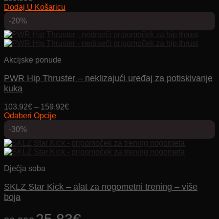
proizvoda
Dodaj U Košaricu
-20%
Akcijske ponude
PWR Hip Thruster – neklizajući uređaj za potiskivanje
kuka
Price
103.92
€
–
159.92
€
range:
Odaberi Opcije
Ovaj
103.92€
-30%
proizvod
through
ima
159.92€
više
varijanti.
Opcije
Dječja soba
se
mogu
SKLZ Star Kick – alat za nogometni trening – više
odabrati
boja
na
stranici
Izvorna
Trenutna