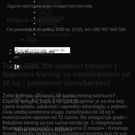
Shoefresh
Sigurni naćini plaćanja i mogućnost povrata.
Siroko
SKLZ
Sport-Brella
Potpora strankama
Switzner
TriggerPoint
Od ponedeljka do petka, 8:00 do 15:00, tel:+385 957 665 584
Yoga Searcher
Blog
Pretraži:
Opis
Recenzije (0)
Toorx ERX 300 eliptični trenažer |
Napredni trening sa zamašnjakom od
16 kg i pametnim upravljanjem!
Košarica
Želite iznimno učinkovit i tih kardio trening kod kuće?
Eliptični trenažer Toorx ERX 300 dizajniran je za one koji
cijene kvalitetu, udobnost i naprednu tehnologiju u jednom.
Ovaj uređaj kombinira snagu zamašnjaka od 16 kg s
motoriziranim otporom od 32 razine, što omogućuje glatki i
fleksibilni trening za sve razine kondicije. S integriranom
Bluetooth povezivošću i aplikacijama iConsole+ i Kinomap,
Nema proizvoda u košarici.
donosi iznimnu motivaciju i raznolikost treninga koji će vas