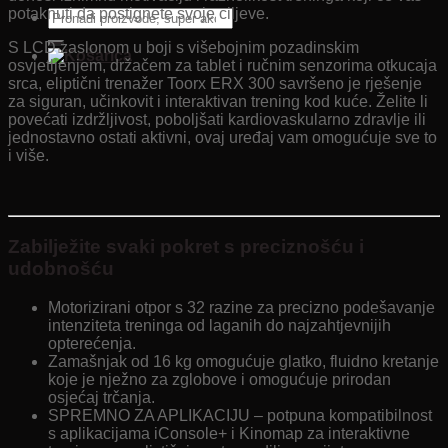
potaknuti da postignete svoje ciljeve.
Pretraži:
S LCD zaslonom u boji s višebojnim pozadinskim
osvjetljenjem, držačem za tablet i ručnim senzorima otkucaja
srca, eliptični trenažer Toorx ERX 300 savršeno je rješenje
za siguran, učinkovit i interaktivan trening kod kuće. Želite li
povećati izdržljivost, poboljšati kardiovaskularno zdravlje ili
jednostavno ostati aktivni, ovaj uređaj vam omogućuje sve to
i više.
Zabilježite svaki pokret s preciznošću i
udobnošću
Motorizirani otpor s 32 razine za precizno podešavanje
intenziteta treninga od laganih do najzahtjevnijih
opterećenja.
Zamašnjak od 16 kg omogućuje glatko, fluidno kretanje
koje je nježno za zglobove i omogućuje prirodan
osjećaj trčanja.
SPREMNO ZA APLIKACIJU – potpuna kompatibilnost
s aplikacijama iConsole+ i Kinomap za interaktivne