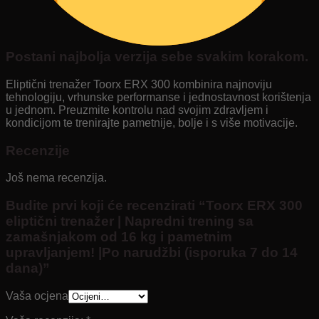
Postani najbolja verzija sebe svakim korakom.
Eliptični trenažer Toorx ERX 300 kombinira najnoviju
tehnologiju, vrhunske performanse i jednostavnost korištenja
u jednom. Preuzmite kontrolu nad svojim zdravljem i
kondicijom te trenirajte pametnije, bolje i s više motivacije.
Recenzije
Još nema recenzija.
Budite prvi koji će recenzirati “Toorx ERX 300
eliptični trenažer | Napredni trening sa
zamašnjakom od 16 kg i pametnim
upravljanjem! |Po narudžbi (isporuka 7 do 14
dana)”
Vaša ocjena