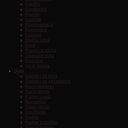
Garaža
Garderoba
Hodnik
Igralište
Blagovaonica
Kupaonica
Kuhinja
Dječja soba
Ured
Praonica rublja
Spavaća soba
Dvorana
Vrt in terasa
Dom
Dodatci za dom
Dodatci za vrt i okolicu
Kućni ljubimci
Kućni tekstil
Kamini i peći
Namještaj
Slike i okviri
Opuštanje
Svjetla
Podne prostirke
Sve za kuhinju