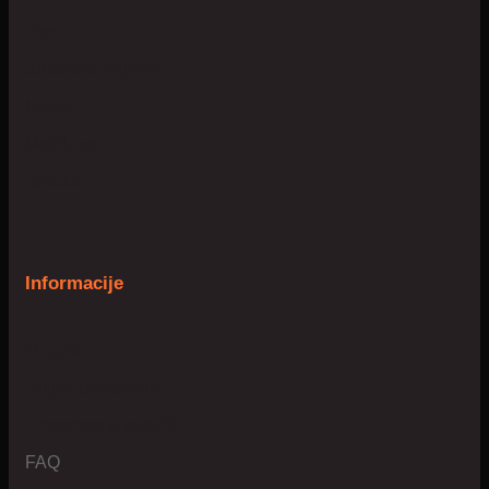
Dom
Slobodno vrijeme
Njega
Mobilnost
Igračke
Informacije
O nama
Uvijeti poslovanja
Privatnost & kolačići
FAQ