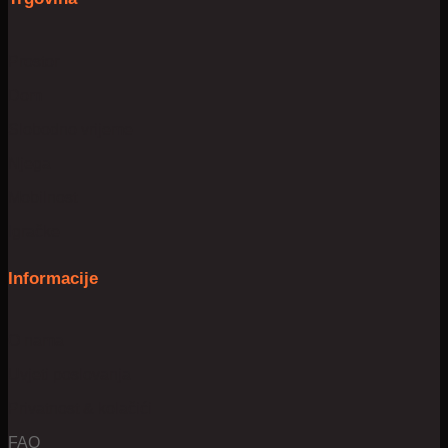
Prostor
Dom
Slobodno vrijeme
Njega
Mobilnost
Igračke
Informacije
O nama
Uvjeti poslovanja
Privatnost & kolačići
FAQ