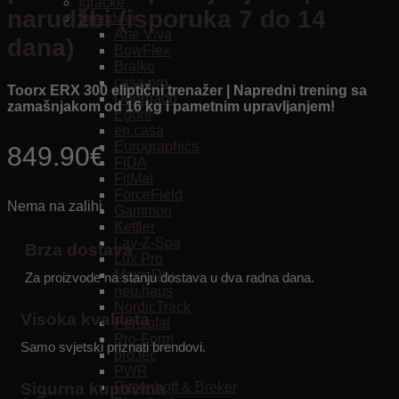
Igračke
narudžbi (isporuka 7 do 14
Brendovi
Arte Viva
dana)
BowFlex
Bralko
casa.pro
Toorx ERX 300 eliptični trenažer | Napredni trening sa
Doornado
zamašnjakom od 16 kg i pametnim upravljanjem!
Egoni
en.casa
Eurographics
849.90
€
FIDA
FitMat
ForceField
Nema na zalihi
Gammon
Kettler
Lay-Z-Spa
Brza dostava
Lux Pro
Maxx Dry
Za proizvode na stanju dostava u dva radna dana.
neu.haus
NordicTrack
Visoka kvaliteta
Pensofal
Pro-Form
Samo svjetski priznati brendovi.
pro.tec
PWR
Ritzenhoff & Breker
Sigurna kupovina