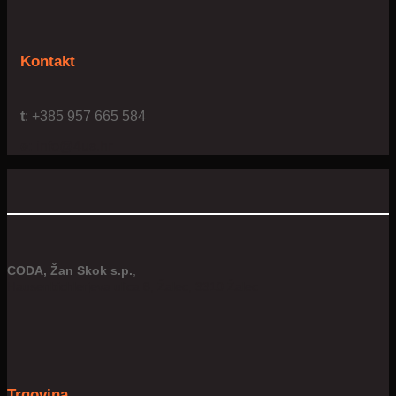
Kontakt
t
: +385 957 665 584
e:
info@4us.hr
CODA, Žan Skok s.p.
,
Hausenbichlerjeva ulica 8, Žalec, 3310 Žalec
Trgovina