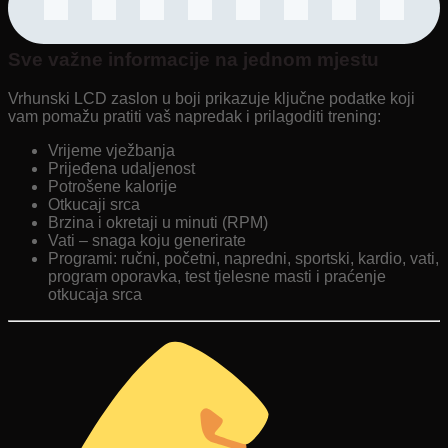
Sve važne informacije na jednom mjestu
Vrhunski LCD zaslon u boji prikazuje ključne podatke koji
vam pomažu pratiti vaš napredak i prilagoditi trening:
Vrijeme vježbanja
Prijeđena udaljenost
Potrošene kalorije
Otkucaji srca
Brzina i okretaji u minuti (RPM)
Vati – snaga koju generirate
Programi: ručni, početni, napredni, sportski, kardio, vati,
program oporavka, test tjelesne masti i praćenje
otkucaja srca