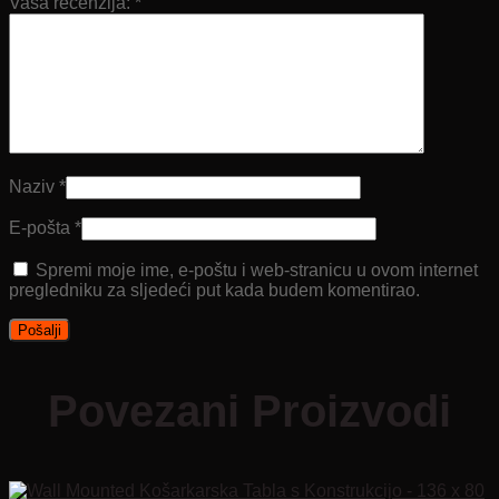
Vaša recenzija:
*
Naziv
*
E-pošta
*
Spremi moje ime, e-poštu i web-stranicu u ovom internet
pregledniku za sljedeći put kada budem komentirao.
Povezani Proizvodi