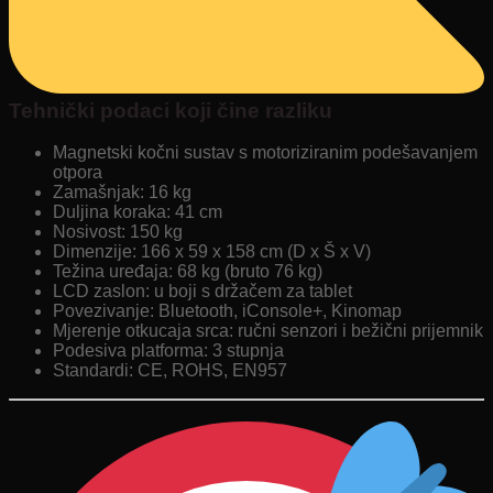
Tehnički podaci koji čine razliku
Magnetski kočni sustav s motoriziranim podešavanjem
otpora
Zamašnjak: 16 kg
Duljina koraka: 41 cm
Nosivost: 150 kg
Dimenzije: 166 x 59 x 158 cm (D x Š x V)
Težina uređaja: 68 kg (bruto 76 kg)
LCD zaslon: u boji s držačem za tablet
Povezivanje: Bluetooth, iConsole+, Kinomap
Mjerenje otkucaja srca: ručni senzori i bežični prijemnik
Podesiva platforma: 3 stupnja
Standardi: CE, ROHS, EN957