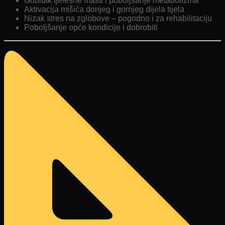
Gubitak tjelesne masti i poboljšanje metabolizma
Aktivacija mišića donjeg i gornjeg dijela tijela
Nizak stres na zglobove – pogodno i za rehabilitaciju
Poboljšanje opće kondicije i dobrobiti