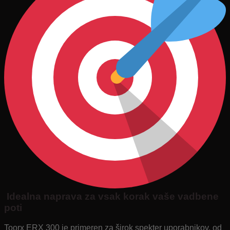
Idealna naprava za vsak korak vaše vadbene
poti
Toorx ERX 300 je primeren za širok spekter uporabnikov, od