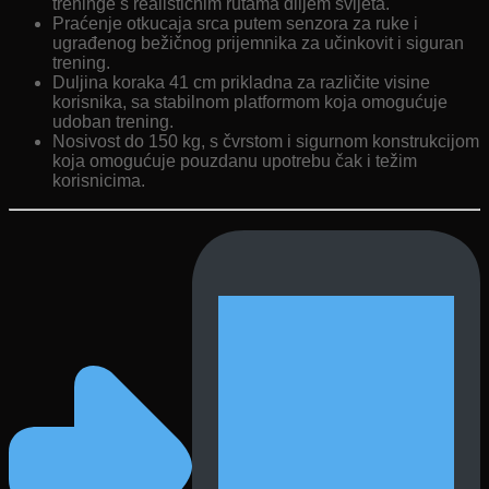
treninge s realističnim rutama diljem svijeta.
Praćenje otkucaja srca putem senzora za ruke i
ugrađenog bežičnog prijemnika za učinkovit i siguran
trening.
Duljina koraka 41 cm prikladna za različite visine
korisnika, sa stabilnom platformom koja omogućuje
udoban trening.
Nosivost do 150 kg, s čvrstom i sigurnom konstrukcijom
koja omogućuje pouzdanu upotrebu čak i težim
korisnicima.