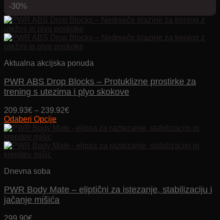
je:
159.92€.
-30%
199.90€.
Aktualna akcijska ponuda
PWR ABS Drop Blocks – Protuklizne prostirke za
trening s utezima i plyo skokove
Price
209.93
€
–
239.92
€
range:
Odaberi Opcije
Ovaj
209.93€
proizvod
through
ima
239.92€
više
varijanti.
Dnevna soba
Opcije
se
PWR Body Mate – eliptični za istezanje, stabilizaciju i
mogu
odabrati
jačanje mišića
na
stranici
299.90
€