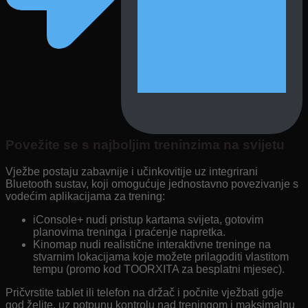
Povežite se s najboljim treninzima na svijetu
Vježbe postaju zabavnije i učinkovitije uz integrirani
Bluetooth sustav, koji omogućuje jednostavno povezivanje s
vodećim aplikacijama za trening:
iConsole+ nudi pristup kartama svijeta, gotovim
planovima treninga i praćenje napretka.
Kinomap nudi realistične interaktivne treninge na
stvarnim lokacijama koje možete prilagoditi vlastitom
tempu (promo kod TOORXITA za besplatni mjesec).
Pričvrstite tablet ili telefon na držač i počnite vježbati gdje
god želite, uz potpunu kontrolu nad treningom i maksimalnu