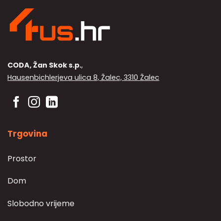
stranici
proizvoda
CODA, Žan Skok s.p.
,
Hausenbichlerjeva ulica 8, Žalec, 3310 Žalec
Trgovina
Prostor
Dom
Slobodno vrijeme