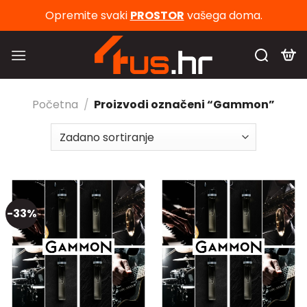
Skip
Opremite svaki
PROSTOR
vašega doma.
to
content
Početna
/
Proizvodi označeni “Gammon”
-33%