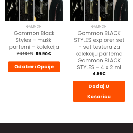
GAMMON
GAMMON
Gammon Black
Gammon BLACK
Styles – muški
STYLES explorer set
parfemi – kolekcija
– set testera za
kolekciju parfema
89.90
€
Izvorna
Trenutna
59.90
€
cijena
cijena
Gammon BLACK
bila
je:
je:
59.90€.
Odaberi Opcije
STYLES – 4 x 2 ml
89.90€.
4.95
€
Ovaj
proizvod
Dodaj U
ima
više
Košaricu
varijanti.
Opcije
se
mogu
odabrati
na