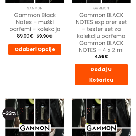
GAMMON
GAMMON
Gammon Black
Gammon BLACK
Notes – muški
NOTES explorer set
parfemi – kolekcija
– tester set za
kolekciju parfema
89.90
€
Izvorna
Trenutna
59.90
€
cijena
cijena
Gammon BLACK
bila
je:
je:
59.90€.
Odaberi Opcije
NOTES – 4 x 2 ml
89.90€.
4.95
€
Ovaj
proizvod
Dodaj U
ima
više
Košaricu
varijanti.
Opcije
se
mogu
odabrati
-33%
na
stranici
proizvoda