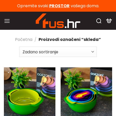
Skip
Opremite svaki
PROSTOR
vašega doma.
to
content
Početna
/
Proizvodi označeni “skleda”