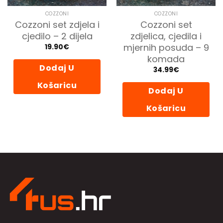
COZZONI
COZZONI
Cozzoni set zdjela i
Cozzoni set
cjedilo – 2 dijela
zdjelica, cjedila i
mjernih posuda – 9
19.90
€
komada
Dodaj U
34.99
€
Košaricu
Dodaj U
Košaricu