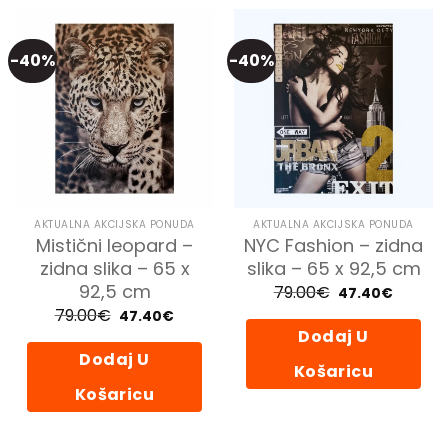
-40%
-40%
AKTUALNA AKCIJSKA PONUDA
AKTUALNA AKCIJSKA PONUDA
Mistični leopard –
NYC Fashion – zidna
zidna slika – 65 x
slika – 65 x 92,5 cm
92,5 cm
79.00
€
Izvorna
Trenutn
47.40
€
cijena
cijena
79.00
€
Izvorna
Trenutna
47.40
€
bila
je:
cijena
cijena
je:
47.40€.
Dodaj U
bila
je:
79.00€.
je:
47.40€.
Dodaj U
79.00€.
Košaricu
Košaricu