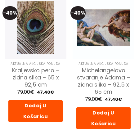
-40%
-40%
AKTUALNA AKCIJSKA PONUDA
AKTUALNA AKCIJSKA PONUDA
Kraljevsko pero –
Michelangelovo
zidna slika – 65 x
stvaranje Adama –
92,5 cm
zidna slika – 92,5 x
65 cm
79.00
€
Izvorna
Trenutna
47.40
€
cijena
cijena
79.00
€
Izvorna
Trenutn
bila
je:
47.40
€
cijena
cijena
je:
47.40€.
Dodaj U
bila
je:
79.00€.
je:
47.40€.
Dodaj U
79.00€.
Košaricu
Košaricu