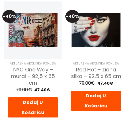
-40%
-40%
AKTUALNA AKCIJSKA PONUDA
AKTUALNA AKCIJSKA PONUDA
NYC One Way –
Red Hot – zidna
mural – 92,5 x 65
slika – 92,5 x 65 cm
cm
79.00
€
Izvorna
Trenutn
47.40
€
cijena
cijena
79.00
€
Izvorna
Trenutna
47.40
€
bila
je:
cijena
cijena
je:
47.40€.
Dodaj U
bila
je:
79.00€.
je:
47.40€.
Dodaj U
79.00€.
Košaricu
Košaricu