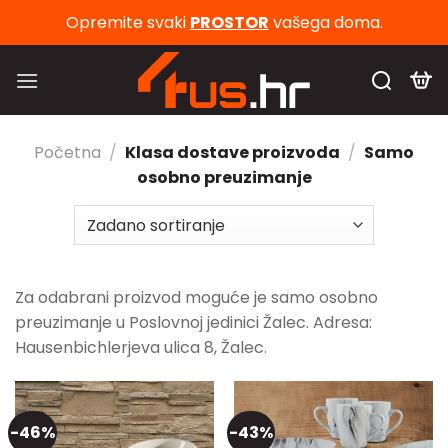
Skip
Opremite svaki
PROSTOR
vašega doma.
to
content
Početna
/
Klasa dostave proizvoda
/
Samo
osobno preuzimanje
Za odabrani proizvod moguće je samo osobno
preuzimanje u Poslovnoj jedinici Žalec. Adresa:
Hausenbichlerjeva ulica 8, Žalec.
-46%
-43%