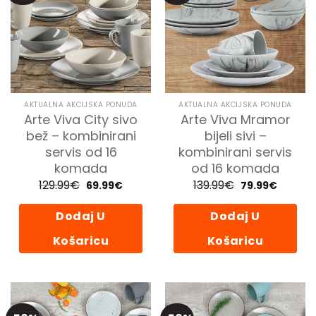
AKTUALNA AKCIJSKA PONUDA
AKTUALNA AKCIJSKA PONUDA
Arte Viva City sivo
Arte Viva Mramor
bež – kombinirani
bijeli sivi –
servis od 16
kombinirani servis
komada
od 16 komada
129.99
€
Izvorna
Trenutna
139.99
€
Izvorna
Trenutn
69.99
€
79.99
€
cijena
cijena
cijena
cijena
bila
je:
bila
je:
je:
69.99€.
je:
79.99€.
Dodaj U
Dodaj U
129.99€.
139.99€.
Košaricu
Košaricu