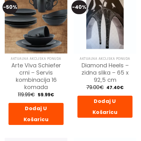
-50%
-40%
AKTUALNA AKCIJSKA PONUDA
AKTUALNA AKCIJSKA PONUDA
Arte Viva Schiefer
Diamond Heels –
crni – Servis
zidna slika – 65 x
kombinacija 16
92,5 cm
komada
79.00
€
Izvorna
Trenutn
47.40
€
cijena
cijena
119.99
€
Izvorna
Trenutna
59.99
€
bila
je:
cijena
cijena
je:
47.40€.
Dodaj U
bila
je:
79.00€.
je:
59.99€.
Dodaj U
119.99€.
Košaricu
Košaricu