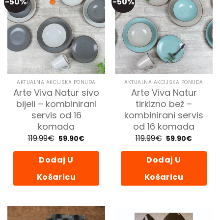
-50%
-50%
AKTUALNA AKCIJSKA PONUDA
AKTUALNA AKCIJSKA PONUDA
Arte Viva Natur sivo
Arte Viva Natur
bijeli – kombinirani
tirkizno bež –
servis od 16
kombinirani servis
komada
od 16 komada
119.99
€
Izvorna
Trenutna
119.99
€
Izvorna
Trenutn
59.90
€
59.90
€
cijena
cijena
cijena
cijena
bila
je:
bila
je:
je:
59.90€.
je:
59.90€.
Dodaj U
Dodaj U
119.99€.
119.99€.
Košaricu
Košaricu