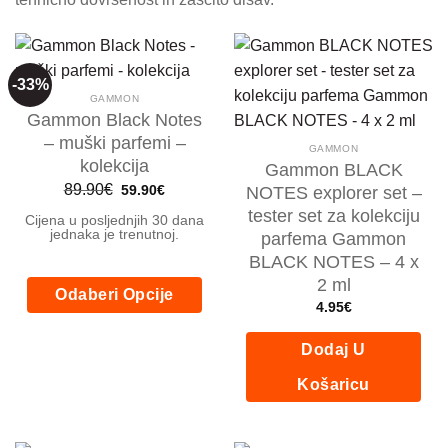
-33%
GAMMON
Gammon Black Notes
– muški parfemi –
GAMMON
kolekcija
Gammon BLACK
Izvorna
Trenutna
89.90
€
59.90
€
NOTES explorer set –
cijena
cijena
bila
je:
tester set za kolekciju
Cijena u posljednjih 30 dana
je:
59.90€.
jednaka je trenutnoj.
parfema Gammon
89.90€.
BLACK NOTES – 4 x
2 ml
Odaberi Opcije
4.95
€
Ovaj
proizvod
Dodaj U
ima
Košaricu
više
varijanti.
Opcije