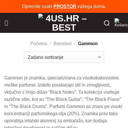
Skip
Opremite svaki
PROSTOR
vašega doma.
to
content
Početna
/
Brendovi
/
Gammon
Gammon je znamka, specializirana za visokokakovostne
moške parfume. Izdelki poudarjajo stil in zmogljivost,
vključno z linijo dišav “Black Notes”. Ta kolekcija vsebuje
različne stile, kot so “The Black Guitar”, “The Black Piano”
in “The Black Drums”. Parfumi Gammon so znani po visoki
koncentraciji parfumskega olja (20%). Znamka prav tako
uporablja letalski aluminij za embalažo, kar dodaja
tehnično dovršenost in zaščito dišav.