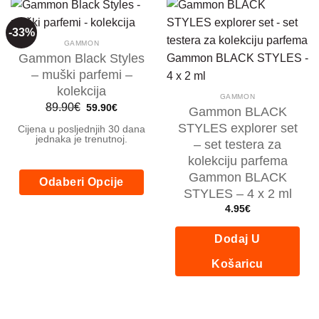
se
mogu
odabrati
-33%
GAMMON
na
Gammon Black Styles
stranici
– muški parfemi –
proizvoda
kolekcija
GAMMON
Izvorna
Trenutna
89.90
€
59.90
€
Gammon BLACK
cijena
cijena
bila
je:
STYLES explorer set
Cijena u posljednjih 30 dana
je:
59.90€.
jednaka je trenutnoj.
– set testera za
89.90€.
kolekciju parfema
Gammon BLACK
Odaberi Opcije
STYLES – 4 x 2 ml
Ovaj
4.95
€
proizvod
ima
Dodaj U
više
varijanti.
Košaricu
Opcije
se
mogu