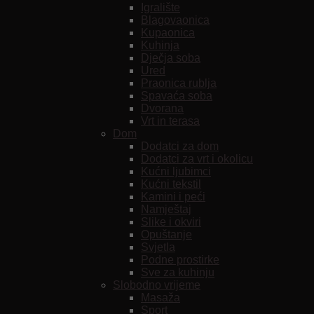
Igralište
Blagovaonica
Kupaonica
Kuhinja
Dječja soba
Ured
Praonica rublja
Spavaća soba
Dvorana
Vrt in terasa
Dom
Dodatci za dom
Dodatci za vrt i okolicu
Kućni ljubimci
Kućni tekstil
Kamini i peći
Namještaj
Slike i okviri
Opuštanje
Svjetla
Podne prostirke
Sve za kuhinju
Slobodno vrijeme
Masaža
Sport