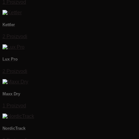
1 Proizvod
Kettler
2 Proizvodi
Lux Pro
2 Proizvodi
Maxx Dry
1 Proizvod
NordicTrack