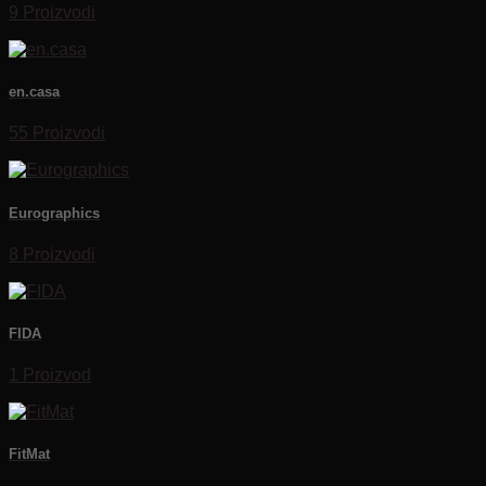
9 Proizvodi
en.casa
55 Proizvodi
Eurographics
8 Proizvodi
FIDA
1 Proizvod
FitMat