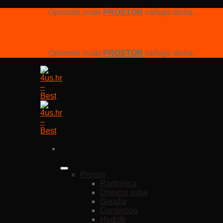
Opremite svaki
PROSTOR
vašega doma.
Opremite svaki
PROSTOR
vašega doma.
Prostor
Radionica
Dnevna soba
Garaža
Garderoba
Hodnik