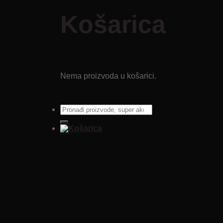
Košarica
Nema proizvoda u košarici.
Pretraži: