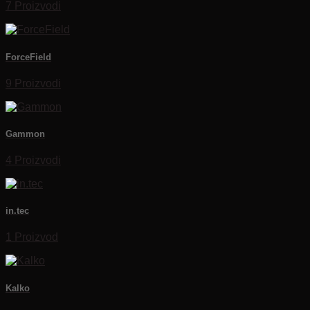
7 Proizvodi
ForceField
9 Proizvodi
Gammon
4 Proizvodi
in.tec
1 Proizvod
Kalko