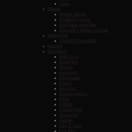
Yoga
Njega
Njega obuće
Parfemi i mirisi
Sunčane naočale
Zdravlje i dobar osjećaj
Mobilnost
Električni romobili
Igračke
Brendovi
Arte Viva
BowFlex
Bralko
casa.pro
Doornado
Egoni
en.casa
Eurographics
FIDA
FitMat
ForceField
Gammon
Kettler
Lay-Z-Spa
Lux Pro