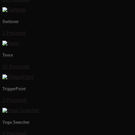
Switzner
1 Proizvod
Toorx
41 Proizvodi
TriggerPoint
3 Proizvodi
Yoga Searcher
6 Proizvodi