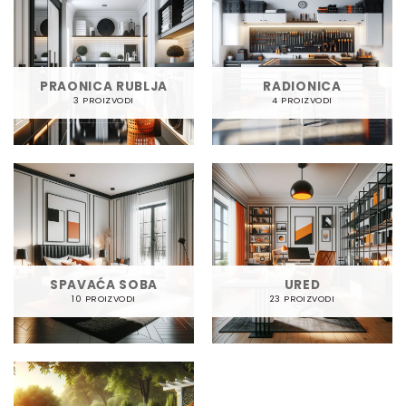
PRAONICA RUBLJA
RADIONICA
3 PROIZVODI
4 PROIZVODI
SPAVAĆA SOBA
URED
10 PROIZVODI
23 PROIZVODI