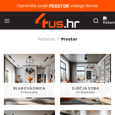
Skip
Opremite svaki
PROSTOR
vašega doma.
to
content
Početna
/
Prostor
BLAGOVAONICA
DJEČJA SOBA
5 PROIZVODI
20 PROIZVODI