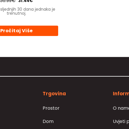
36.99
€
Izvorna
Trenutna
31.44
€
cijena
cijena
bila
je:
sljednjih 30 dana jednaka je
je:
31.44€.
trenutnoj.
36.99€.
Pročitaj Više
Trgovina
Inform
Prostor
O nam
Dom
Uvjeti 