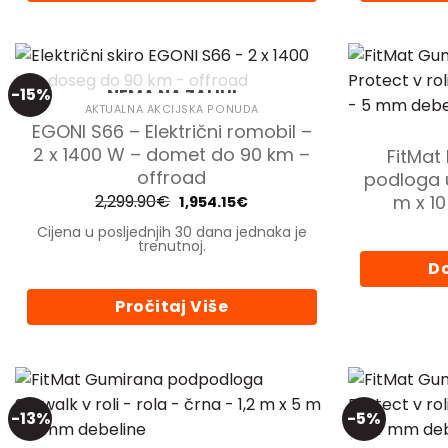
-15%
NEMA NA ZALIHI
AKTUALNA AKCIJSKA PONUDA
EGONI S66 – Električni romobil –
2 x 1400 W – domet do 90 km –
FitMat
offroad
podloga u 
2,299.90
€
Izvorna
Trenutna
m x 1
1,954.15
€
cijena
cijena
bila
je:
Cijena u posljednjih 30 dana jednaka je
je:
1,954.15€.
trenutnoj.
2,299.90€.
Do
Pročitaj Više
-13%
-5%