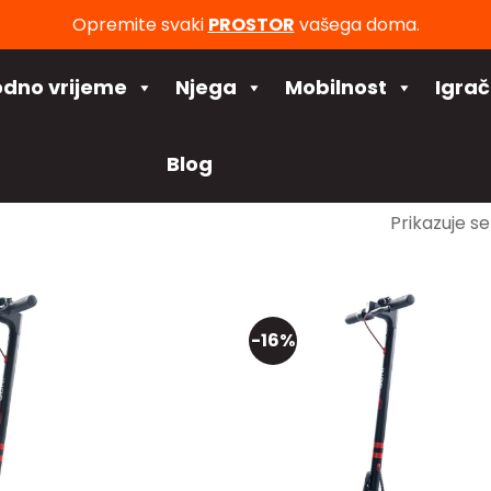
Opremite svaki
PROSTOR
vašega doma.
odno vrijeme
Njega
Mobilnost
Igra
Blog
Prikazuje se
-16%