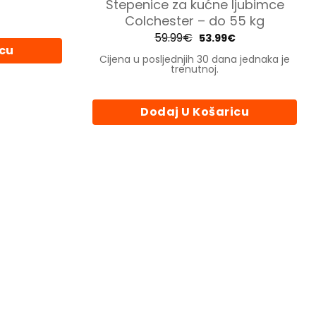
Stepenice za kućne ljubimce
Colchester – do 55 kg
i
59.99
€
Izvorna
Trenutna
53.99
€
cijena
cijena
icu
bila
je:
Cijena u posljednjih 30 dana jednaka je
je:
53.99€.
trenutnoj.
da
59.99€.
Dodaj U Košaricu