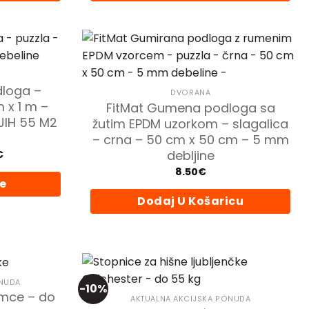
loga –
DVORANA
m x 1 m –
FitMat Gumena podloga sa
NJIH 55 M2
žutim EPDM uzorkom – slagalica
– crna – 50 cm x 50 cm – 5 mm
Price
debljine
€
range:
8.50
€
33.90€
je
through
39.90€
Dodaj U Košaricu
d
.
ONUDA
-10%
imce – do
AKTUALNA AKCIJSKA PONUDA