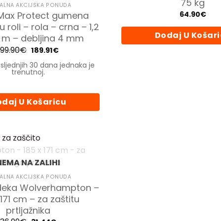
75 kg
mogu
ALNA AKCIJSKA PONUDA
64.90
€
 Max Protect gumena
odabrat
u roli – rola – crna – 1,2
na
Dodaj U Košar
0 m – debljina 4 mm
stranici
199.90
€
Izvorna
Trenutna
proizvo
189.91
€
cijena
cijena
bila
je:
sljednjih 30 dana jednaka je
je:
189.91€.
trenutnoj.
199.90€.
daj U Košaricu
NEMA NA ZALIHI
ALNA AKCIJSKA PONUDA
 deka Wolverhampton –
 171 cm – za zaštitu
prtljažnika