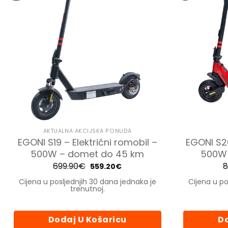
AKTUALNA AKCIJSKA PONUDA
EGONI S19 – Električni romobil –
EGONI S20
500W – domet do 45 km
500W 
699.90
€
Izvorna
Trenutna
8
559.20
€
cijena
cijena
bila
je:
Cijena u posljednjih 30 dana jednaka je
Cijena u po
je:
559.20€.
trenutnoj.
699.90€.
Dodaj U Košaricu
Do