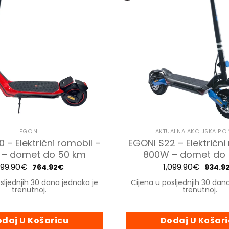
EGONI
AKTUALNA AKCIJSKA P
 – Električni romobil –
EGONI S22 – Električni
– domet do 50 km
800W – domet do
99.90
€
Izvorna
Trenutna
1,099.90
€
Izvorn
764.92
€
934.9
cijena
cijena
cijena
bila
je:
bila
sljednjih 30 dana jednaka je
Cijena u posljednjih 30 dan
je:
764.92€.
je:
trenutnoj.
trenutnoj.
899.90€.
1,099.
daj U Košaricu
Dodaj U Košar