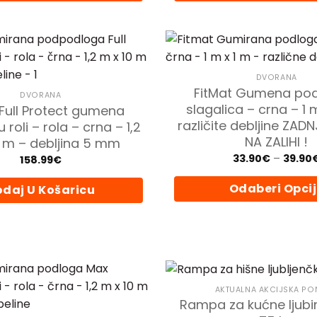
DVORANA
FitMat Gumena pod
DVORANA
slagalica – crna – 1 
 Full Protect gumena
različite debljine ZAD
roli – rola – crna – 1,2
NA ZALIHI !
0 m – debljina 5 mm
33.90
€
–
39.90
158.99
€
Odaberi Opci
daj U Košaricu
Ovaj
proizvo
ima
više
varijanti
Opcije
AKTUALNA AKCIJSKA P
Rampa za kućne ljub
se