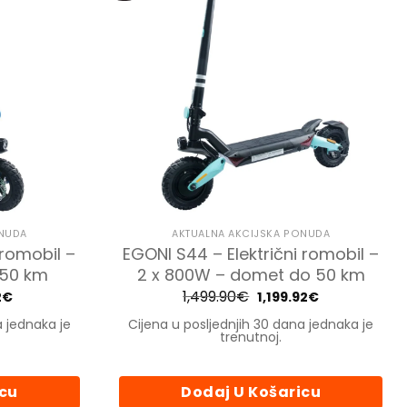
ONUDA
AKTUALNA AKCIJSKA PONUDA
 romobil –
EGONI S44 – Električni romobil –
 50 km
2 x 800W – domet do 50 km
a
Trenutna
1,499.90
€
Izvorna
Trenutna
2
€
1,199.92
€
cijena
cijena
cijena
je:
bila
je:
a jednaka je
Cijena u posljednjih 30 dana jednaka je
934.92€.
je:
1,199.92€.
trenutnoj.
90€.
1,499.90€.
icu
Dodaj U Košaricu