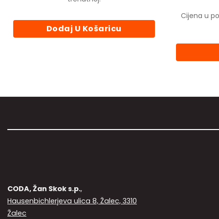
59.90€.
Cijena u po
Dodaj U Košaricu
CODA, Žan Skok s.p.
,
Hausenbichlerjeva ulica 8, Žalec, 3310
Žalec