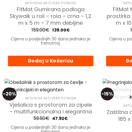
AKTUALNA AKCIJSKA PONUDA
AKTU
FitMat Gumirana podloga
FitMat
Skywalk u roli – rola – crna – 1,2
prostirka 
m x 5 m – 7 mm debljine
m x 1
159.00
€
Izvorna
Trenutna
139.00
€
cijena
cijena
bila
je:
Cijena u posljednjih 30 dana jednaka je
Cijena u po
je:
139.00€.
trenutnoj.
159.00€.
Dodaj U Košaricu
Do
-20%
-15%
AKTUALNA AKCIJSKA PONUDA
Vješalica s prostorom za cipele
AKTU
– multifunkcionalna i elegantna
Zaštitna
59.90
€
Izvorna
Trenutna
185 x
47.92
€
cijena
cijena
bila
je:
Cijena u posljednjih 30 dana jednaka je
je:
47.92€.
trenutnoj.