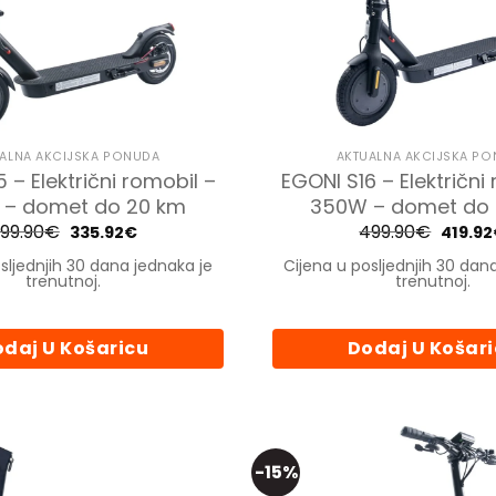
ALNA AKCIJSKA PONUDA
AKTUALNA AKCIJSKA P
 – Električni romobil –
EGONI S16 – Električni
– domet do 20 km
350W – domet do
99.90
€
Izvorna
Trenutna
499.90
€
Izvorn
335.92
€
419.92
cijena
cijena
cijena
bila
je:
bila
sljednjih 30 dana jednaka je
Cijena u posljednjih 30 dan
je:
335.92€.
je:
trenutnoj.
trenutnoj.
399.90€.
499.90
daj U Košaricu
Dodaj U Košar
-15%