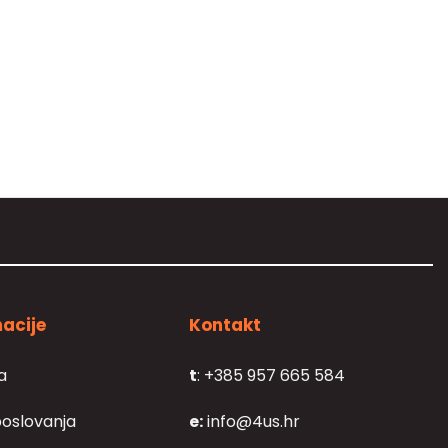
acije
Kontakt
a
t
: +385 957 665 584
poslovanja
e:
info@4us.hr