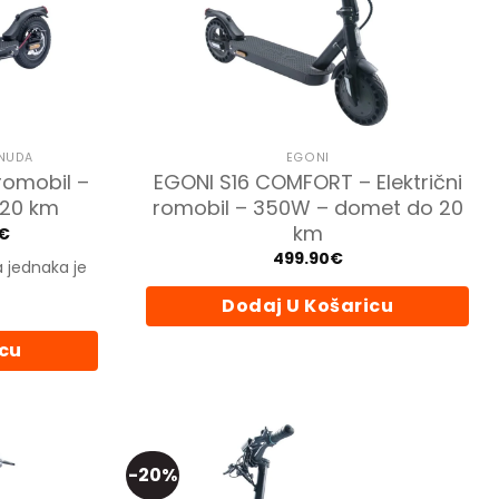
ONUDA
EGONI
 romobil –
EGONI S16 COMFORT – Električni
 20 km
romobil – 350W – domet do 20
km
a
Trenutna
€
cijena
499.90
€
je:
a jednaka je
419.92€.
€.
Dodaj U Košaricu
icu
-20%