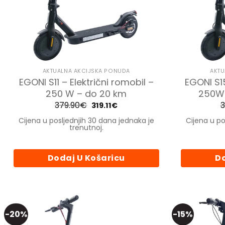
AKTUALNA AKCIJSKA PONUDA
AKTU
EGONI S11 – Električni romobil –
EGONI S15
250 W – do 20 km
250W 
379.90
€
Izvorna
Trenutna
3
319.11
€
cijena
cijena
bila
je:
Cijena u posljednjih 30 dana jednaka je
Cijena u po
je:
319.11€.
trenutnoj.
379.90€.
Dodaj U Košaricu
Do
-20%
-15%