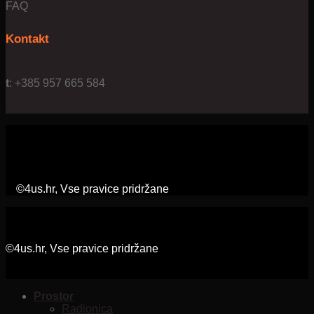
FAQ
Kontakt
t
: +385 957 665 584
e:
info@4us.hr
©4us.hr, Vse pravice pridržane
©4us.hr, Vse pravice pridržane
Prostor
Radionica