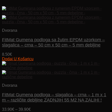
Dvorana
FitMat Gumena podloga sa žutim EPDM uzorkom –
slagalica – crna – 50 cm x 50 cm – 5 mm debljine
8.50
€
Dodaj U Košaricu
Dvorana
FitMat Gumena podloga – slagalica – crna – 1 m x 1
m – različite debljine ZADNJIH 55 M2 NA ZALIHI !
Price
33.90
€
–
39.90
€