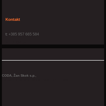
Kontakt
t
: +385 957 665 584
e:
info@4us.hr
CODA, Žan Skok s.p.
,
Hausenbichlerjeva ulica 8, Žalec, 3310 Žalec