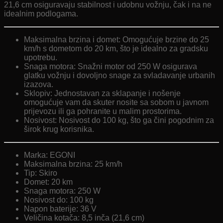
21,6 cm osiguravaju stabilnost i udobnu vožnju, čak i na ne
idealnim podlogama.
Maksimalna brzina i domet: Omogućuje brzine do 25
km/h s dometom do 20 km, što je idealno za gradsku
upotrebu.
Snaga motora: Snažni motor od 250 W osigurava
glatku vožnju i dovoljno snage za svladavanje urbanih
izazova.
Sklopiv: Jednostavan za sklapanje i nošenje
omogućuje vam da skuter nosite sa sobom u javnom
prijevozu ili ga pohranite u malim prostorima.
Nosivost: Nosivost do 100 kg, što ga čini pogodnim za
širok krug korisnika.
Marka: EGONI
Maksimalna brzina: 25 km/h
Tip: Skiro
Domet: 20 km
Snaga motora: 250 W
Nosivost do: 100 kg
Napon baterije: 36 V
Veličina kotača: 8,5 inča (21,6 cm)