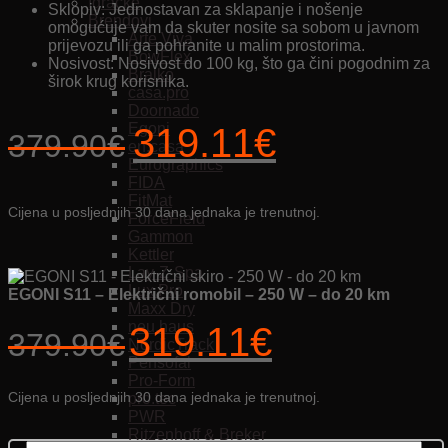
Igračke
Sklopiv: Jednostavan za sklapanje i nošenje
Brendovi
omogućuje vam da skuter nosite sa sobom u javnom
Arte Viva
prijevozu ili ga pohranite u malim prostorima.
BowFlex
Nosivost: Nosivost do 100 kg, što ga čini pogodnim za
Bralko
širok krug korisnika.
casa.pro
Doornado
Egoni
Izvorna
Trenutna
319.11
€
379.90
€
en.casa
cijena
cijena
Eurographics
FIDA
bila
je:
FitMat
Cijena u posljednjih 30 dana jednaka je trenutnoj.
ForceField
je:
319.11€.
Gammon
Kettler
379.90€.
Lay-Z-Spa
Lux Pro
EGONI S11 – Električni romobil – 250 W – do 20 km
Maxx Dry
neu.haus
Izvorna
Trenutna
319.11
€
379.90
€
NordicTrack
cijena
cijena
Pensofal
bila
je:
Pro-Form
je:
319.11€.
Cijena u posljednjih 30 dana jednaka je trenutnoj.
pro.tec
379.90€.
PWR
Ritzenhoff & Breker