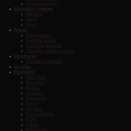
Sve za kuhinju
Slobodno vrijeme
Masaža
Sport
Yoga
Njega
Njega obuće
Parfemi i mirisi
Sunčane naočale
Zdravlje i dobar osjećaj
Mobilnost
Električni romobili
Igračke
Brendovi
Arte Viva
BowFlex
Bralko
casa.pro
Doornado
Egoni
en.casa
Eurographics
FIDA
FitMat
ForceField