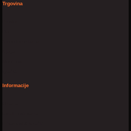
Trgovina
Prostor
Dom
Slobodno vrijeme
Njega
Mobilnost
Igračke
Informacije
O nama
Uvjeti poslovanja
Privatnost & kolačići