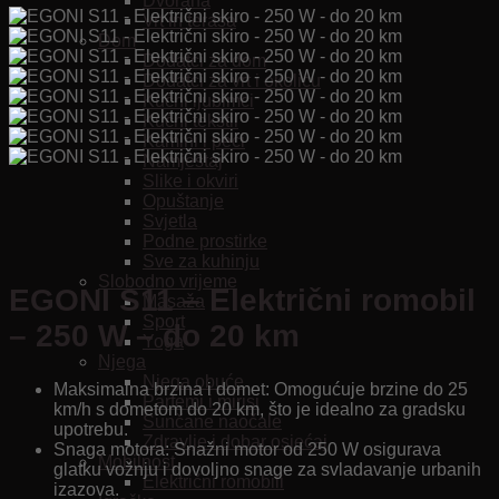
Dvorana
Vrt in terasa
Dom
Dodatci za dom
Dodatci za vrt i okolicu
Kućni ljubimci
Kućni tekstil
Kamini i peći
Namještaj
Slike i okviri
Opuštanje
Svjetla
Podne prostirke
Sve za kuhinju
Slobodno vrijeme
EGONI S11 – Električni romobil
Masaža
Sport
– 250 W – do 20 km
Yoga
Njega
Njega obuće
Maksimalna brzina i domet: Omogućuje brzine do 25
Parfemi i mirisi
km/h s dometom do 20 km, što je idealno za gradsku
Sunčane naočale
upotrebu.
Zdravlje i dobar osjećaj
Snaga motora: Snažni motor od 250 W osigurava
Mobilnost
glatku vožnju i dovoljno snage za svladavanje urbanih
Električni romobili
izazova.