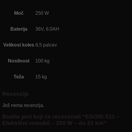
Moč
250 W
Baterija
36V, 6.0AH
Velikost koles
8,5 palcev
Nosilnost
100 kg
Teža
15 kg
Recenzije
Još nema recenzija.
Budite prvi koji će recenzirati “EGONI S11 –
Električni romobil – 250 W – do 20 km”