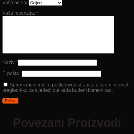
Vaša ocjena
Vaša recenzija:
*
Naziv
*
E-pošta
*
Spremi moje ime, e-poštu i web-stranicu u ovom internet
pregledniku za sljedeći put kada budem komentirao.
Povezani Proizvodi