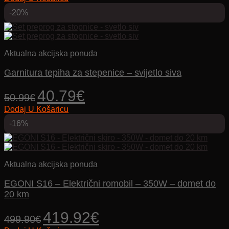
je:
29.87€.
-20%
35.99€.
Aktualna akcijska ponuda
Garnitura tepiha za stepenice – svijetlo siva
Izvorna
Trenutna
40.79
€
50.99
€
cijena
cijena
Dodaj U Košaricu
bila
je:
je:
40.79€.
-16%
50.99€.
Aktualna akcijska ponuda
EGONI S16 – Električni romobil – 350W – domet do
20 km
Izvorna
Trenutna
419.92
€
499.90
€
cijena
cijena