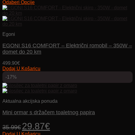
range:
Odaberi Opcije
Ovaj
33.90€
proizvod
through
ima
39.90€
više
varijanti.
Egoni
Opcije
se
EGONI S16 COMFORT – Električni romobil – 350W –
mogu
odabrati
domet do 20 km
na
stranici
499.90
€
proizvoda
Dodaj U Košaricu
-17%
Aktualna akcijska ponuda
Mini ormar s držačem toaletnog papira
Izvorna
Trenutna
29.87
€
35.99
€
cijena
cijena
Dodaj U Košaricu
bila
je: