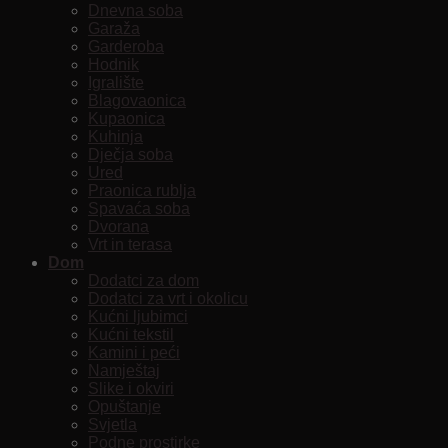
Dnevna soba
Garaža
Garderoba
Hodnik
Igralište
Blagovaonica
Kupaonica
Kuhinja
Dječja soba
Ured
Praonica rublja
Spavaća soba
Dvorana
Vrt in terasa
Dom
Dodatci za dom
Dodatci za vrt i okolicu
Kućni ljubimci
Kućni tekstil
Kamini i peći
Namještaj
Slike i okviri
Opuštanje
Svjetla
Podne prostirke