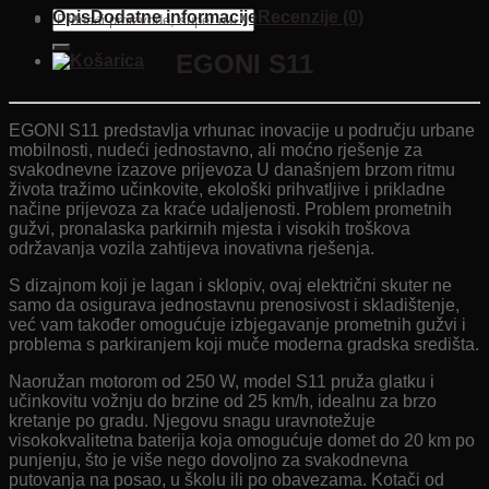
Pretraži:
Opis
Dodatne informacije
Recenzije (0)
EGONI S11
EGONI S11 predstavlja vrhunac inovacije u području urbane
mobilnosti, nudeći jednostavno, ali moćno rješenje za
svakodnevne izazove prijevoza U današnjem brzom ritmu
života tražimo učinkovite, ekološki prihvatljive i prikladne
načine prijevoza za kraće udaljenosti. Problem prometnih
gužvi, pronalaska parkirnih mjesta i visokih troškova
održavanja vozila zahtijeva inovativna rješenja.
S dizajnom koji je lagan i sklopiv, ovaj električni skuter ne
samo da osigurava jednostavnu prenosivost i skladištenje,
već vam također omogućuje izbjegavanje prometnih gužvi i
problema s parkiranjem koji muče moderna gradska središta.
Naoružan motorom od 250 W, model S11 pruža glatku i
učinkovitu vožnju do brzine od 25 km/h, idealnu za brzo
kretanje po gradu. Njegovu snagu uravnotežuje
visokokvalitetna baterija koja omogućuje domet do 20 km po
punjenju, što je više nego dovoljno za svakodnevna
putovanja na posao, u školu ili po obavezama. Kotači od