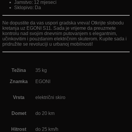
Jamstvo: 12 mjeseci
Sklopivo: Da
Ne dopustite da vas uspori gradska vreva! Otkrijte slobodu
kretanja uz EGONI S11. Sada je vrijeme da preuzmete
kontrolu nad svojim dnevnim putovanjem s elegantnim,
učinkovitim i pouzdanim električnim skuterom. Kupite sada i
pridružite se revoluciji u urbanoj mobilnosti!
Težina
35 kg
Znamka
EGONI
Vrsta
električni skiro
Domet
do 20 km
Hitrost
do 25 km/h