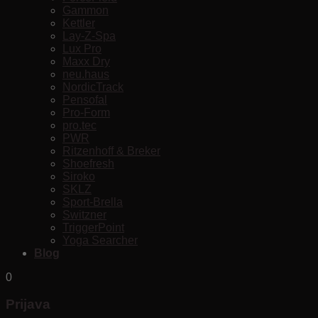
Gammon
Kettler
Lay-Z-Spa
Lux Pro
Maxx Dry
neu.haus
NordicTrack
Pensofal
Pro-Form
pro.tec
PWR
Ritzenhoff & Breker
Shoefresh
Siroko
SKLZ
Sport-Brella
Switzner
TriggerPoint
Yoga Searcher
Blog
0
Prijava