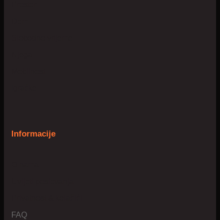
Prostor
Dom
Slobodno vrijeme
Njega
Mobilnost
Igračke
Informacije
O nama
Uvijeti poslovanja
Privatnost & kolačići
FAQ