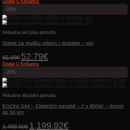
Dodaj U Košaricu
bila
je:
je:
419.92€.
-20%
499.90€.
Aktualna akcijska ponuda
Stalak za mušku odjeću i dodatke – sivi
Izvorna
Trenutna
52.79
€
65.99
€
cijena
cijena
Dodaj U Košaricu
bila
je:
je:
52.79€.
-20%
65.99€.
Aktualna akcijska ponuda
EGONI S44 – Električni romobil – 2 x 800W – domet
do 50 km
Izvorna
Trenutna
1,199.92
€
1,499.90
€
cijena
cijena