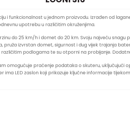
nciju i funkcionalnost u jednom proizvodu. Izrađen od lagan
kodnevnu upotrebu u različitim okruženjima.
inu do 25 km/h i domet do 20 km. Svoju najveću snagu p
pruža izvrstan domet, sigurnost i dug vijek trajanja bat
se različitim podlogama te su otporni na probijanje. Dodatn
 omogućuje praćenje podataka o skuteru, uključujući opci
đer ima LED zaslon koji prikazuje ključne informacije tijek