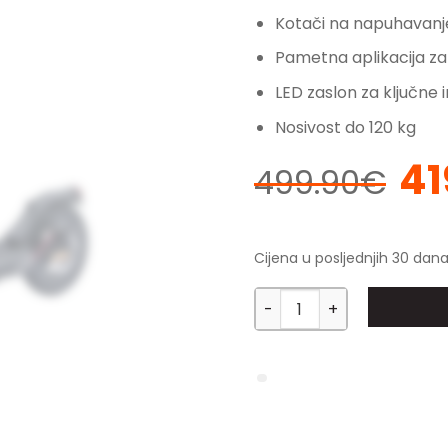
Kotači na napuhavanje
Pametna aplikacija za
LED zaslon za ključne 
Nosivost do 120 kg
41
Izv
499.90
€
cij
bil
je:
Cijena u posljednjih 30 dana
499
EGONI S16 - Električni ro