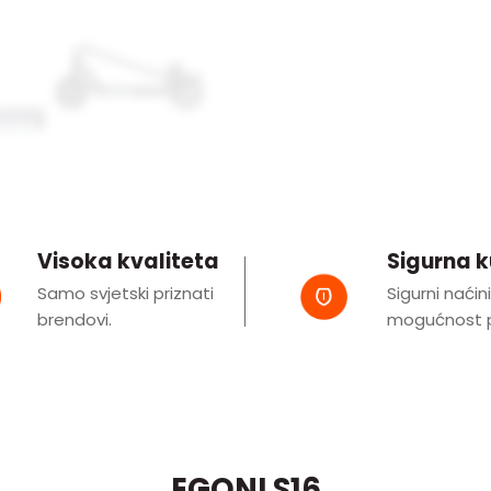
Visoka kvaliteta
Sigurna 
Samo svjetski priznati
Sigurni naćin
brendovi.
mogućnost p
EGONI S16