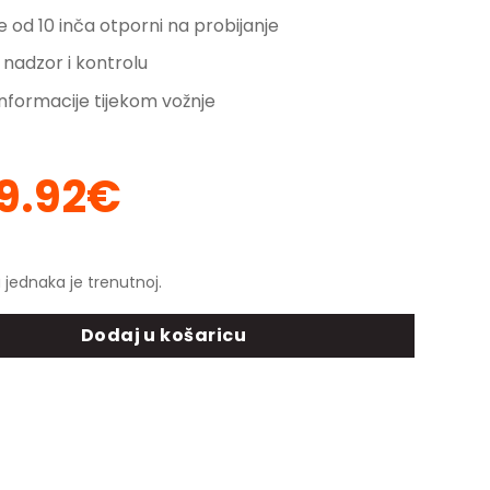
 od 10 inča otporni na probijanje
 nadzor i kontrolu
informacije tijekom vožnje
9.92
€
orna
Trenutna
ena
cijena
a
je:
419.92€.
 jednaka je trenutnoj.
.90€.
mobil - 350W - domet do 20 km količina
Dodaj u košaricu