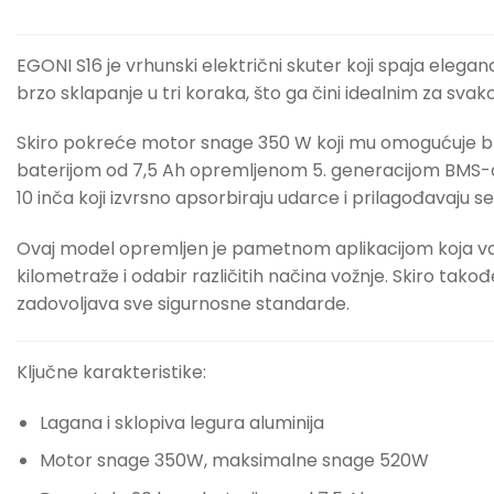
EGONI S16 je vrhunski električni skuter koji spaja elega
brzo sklapanje u tri koraka, što ga čini idealnim za sva
Skiro pokreće motor snage 350 W koji mu omogućuje brz
baterijom od 7,5 Ah opremljenom 5. generacijom BMS-a, 
10 inča koji izvrsno apsorbiraju udarce i prilagođavaju 
Ovaj model opremljen je pametnom aplikacijom koja vam
kilometraže i odabir različitih načina vožnje. Skiro tako
zadovoljava sve sigurnosne standarde.
Ključne karakteristike:
Lagana i sklopiva legura aluminija
Motor snage 350W, maksimalne snage 520W