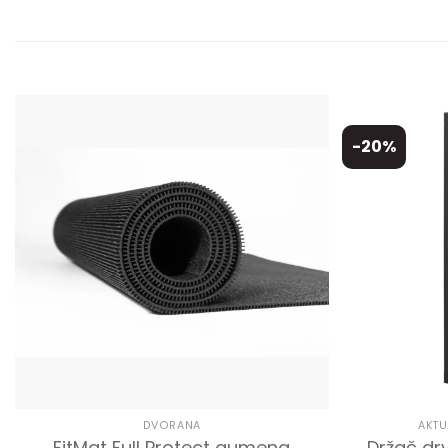
-20%
DVORANA
AKTU
FitMat Full Protect gumena
Držač dr