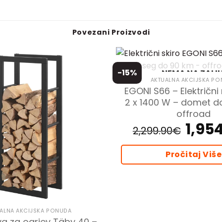
Povezani Proizvodi
-15%
NEMA NA ZALIH
AKTUALNA AKCIJSKA P
EGONI S66 – Električni
2 x 1400 W – domet d
offroad
1,954
Izvorna
2,299.90
€
cijena
bila
je:
2,299.90€.
Pročitaj Više
ALNA AKCIJSKA PONUDA
va za ogrjev Täby 40 –