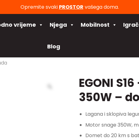
Opremite svaki
PROSTOR
vašega doma.
odno vrijeme
Njega
Mobilnost
Igra
Blog
uda
EGONI S16 
350W – do
Lagana i sklopiva legu
Motor snage 350W, m
Domet do 20 km s bat