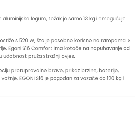
e aluminijske legure, težak je samo 13 kg i omogućuje
ostiže s 520 W, što je posebno korisno na rampama. S
erije. Egoni S16 Comfort ima kotače na napuhavanje od
u udobnost pruža stražnji ovjes.
ju protuprovalne brave, prikaz brzine, baterije,
om vožnje. EGONI S16 je pogodan za vozače do 120 kg i