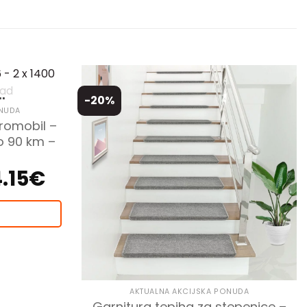
-20%
I
ONUDA
 romobil –
o 90 km –
.15
€
Trenutna
cijena
je:
1,954.15€.
AKTUALNA AKCIJSKA PONUDA
Garnitura tepiha za stepenice –