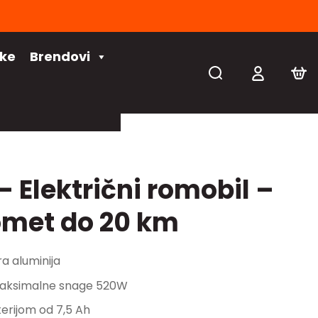
čke
Brendovi
– Električni romobil –
met do 20 km
ra aluminija
aksimalne snage 520W
erijom od 7,5 Ah