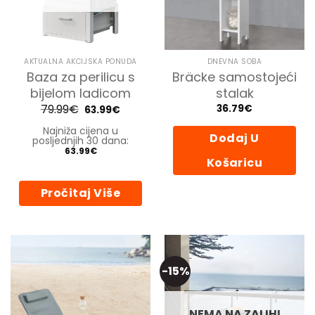
odabrati
na
stranici
proizvoda
AKTUALNA AKCIJSKA PONUDA
DNEVNA SOBA
Baza za perilicu s
Bräcke samostojeći
bijelom ladicom
stalak
79.99
€
Izvorna
Trenutna
36.79
€
63.99
€
cijena
cijena
bila
je:
Najniža cijena u
je:
63.99€.
Dodaj U
posljednjih 30 dana:
79.99€.
63.99
€
Košaricu
Pročitaj Više
-15%
NEMA NA ZALIHI