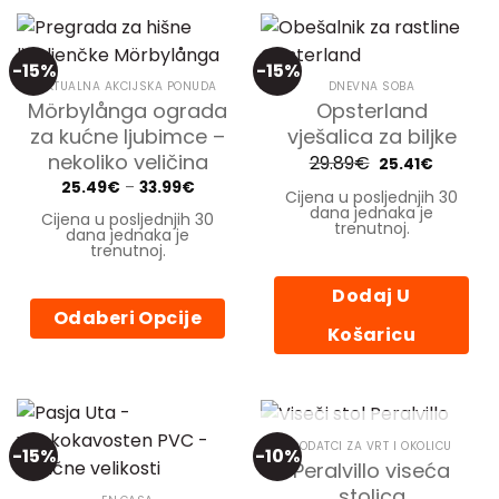
-15%
-15%
AKTUALNA AKCIJSKA PONUDA
DNEVNA SOBA
Mörbylånga ograda
Opsterland
za kućne ljubimce –
vješalica za biljke
nekoliko veličina
29.89
€
Izvorna
Trenutn
25.41
€
cijena
cijena
Price
25.49
€
–
33.99
€
bila
je:
Cijena u posljednjih 30
range:
je:
25.41€.
dana jednaka je
25.49€
Cijena u posljednjih 30
29.89€.
trenutnoj.
through
dana jednaka je
33.99€
trenutnoj.
Dodaj U
Odaberi Opcije
Košaricu
Ovaj
proizvod
ima
više
varijanti.
NEMA NA ZALIHI
DODATCI ZA VRT I OKOLICU
-15%
-10%
Peralvillo viseća
Opcije
se
stolica