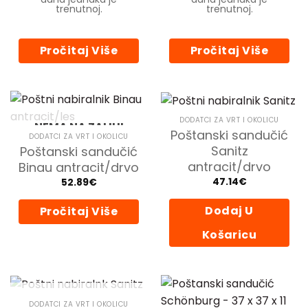
stranici
43.98€.
29.99€.
trenutnoj.
trenutnoj.
proizvoda
Pročitaj Više
Pročitaj Više
DODATCI ZA VRT I OKOLICU
NEMA NA ZALIHI
Poštanski sandučić
DODATCI ZA VRT I OKOLICU
Sanitz
Poštanski sandučić
antracit/drvo
Binau antracit/drvo
47.14
€
52.89
€
Dodaj U
Pročitaj Više
Košaricu
NEMA NA ZALIHI
DODATCI ZA VRT I OKOLICU