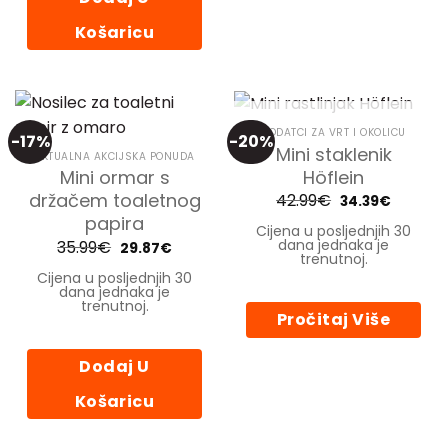
Košaricu
NEMA NA ZALIHI
DODATCI ZA VRT I OKOLICU
-17%
-20%
Mini staklenik
AKTUALNA AKCIJSKA PONUDA
Höflein
Mini ormar s
držačem toaletnog
42.99
€
Izvorna
Trenutn
34.39
€
cijena
cijena
papira
bila
je:
Cijena u posljednjih 30
je:
34.39€.
dana jednaka je
35.99
€
Izvorna
Trenutna
29.87
€
42.99€.
cijena
cijena
trenutnoj.
bila
je:
Cijena u posljednjih 30
je:
29.87€.
dana jednaka je
35.99€.
trenutnoj.
Pročitaj Više
Dodaj U
Košaricu