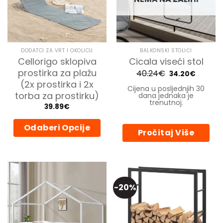
DODATCI ZA VRT I OKOLICU
BALKONSKI STOLIĆI
Cellorigo sklopiva
Cicala viseći stol
prostirka za plažu
40.24
€
Izvorna
Trenutn
34.20
€
cijena
cijena
(2x prostirka i 2x
bila
je:
Cijena u posljednjih 30
je:
34.20€.
torba za prostirku)
dana jednaka je
40.24€.
trenutnoj.
39.89
€
Odaberi Opcije
Pročitaj Više
Ovaj
proizvod
ima
više
varijanti.
-20%
Opcije
se
mogu