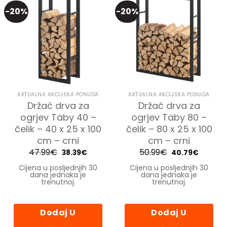
proizvoda
-20%
-20%
AKTUALNA AKCIJSKA PONUDA
AKTUALNA AKCIJSKA PONUDA
Držač drva za
Držač drva za
ogrjev Täby 40 –
ogrjev Täby 80 –
čelik – 40 x 25 x 100
čelik – 80 x 25 x 100
cm – crni
cm – crni
47.99
€
Izvorna
Trenutna
50.99
€
Izvorna
Trenutn
38.39
€
40.79
€
cijena
cijena
cijena
cijena
bila
je:
bila
je:
Cijena u posljednjih 30
Cijena u posljednjih 30
je:
38.39€.
je:
40.79€.
dana jednaka je
dana jednaka je
47.99€.
50.99€.
trenutnoj.
trenutnoj.
Dodaj U
Dodaj U