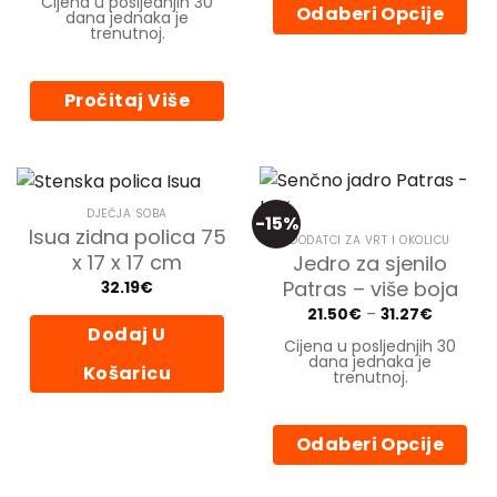
Cijena u posljednjih 30
je:
46.91€.
through
Odaberi Opcije
dana jednaka je
55.19€.
41.39€
trenutnoj.
Ovaj
proizvod
ima
Pročitaj Više
više
varijanti.
Opcije
se
mogu
DJEČJA SOBA
-15%
Isua zidna polica 75
odabrati
DODATCI ZA VRT I OKOLICU
na
x 17 x 17 cm
Jedro za sjenilo
stranici
Patras – više boja
32.19
€
proizvoda
Price
21.50
€
–
31.27
€
range:
Dodaj U
21.50€
Cijena u posljednjih 30
through
dana jednaka je
31.27€
Košaricu
trenutnoj.
Odaberi Opcije
Ovaj