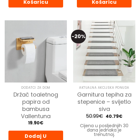
Košaricu
Košaricu
-20%
DODATCI ZA DOM
AKTUALNA AKCIJSKA PONUDA
Držač toaletnog
Garnitura tepiha za
papira od
stepenice – svijetlo
bambusa
siva
Vallentuna
50.99
€
Izvorna
Trenutn
40.79
€
cijena
cijena
19.90
€
bila
je:
Cijena u posljednjih 30
je:
40.79€.
dana jednaka je
50.99€.
trenutnoj.
Dodaj U