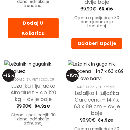
dvije boje
dana jednaka je
109.90€.
trenutnoj.
69.90
€
Izvorna
Trenutn
66.41
€
cijena
cijena
bila
je:
Cijena u posljednjih 30
je:
66.41€.
dana jednaka je
Dodaj U
69.90€.
trenutnoj.
Košaricu
Odaberi Opcije
Ovaj
proizvod
ima
više
-15%
-15%
varijanti.
DODATCI ZA VRT I OKOLICU
Opcije
Ležaljka i ljuljačka
DODATCI ZA VRT I OKOLICU
se
Almaluez – do 120
Ležaljka i ljuljačka
mogu
kg – dvije boje
Caracena – 147 x
odabrati
99.90
€
Izvorna
Trenutna
63 x 89 cm – dvije
84.92
€
na
cijena
cijena
boje
stranici
bila
je:
Cijena u posljednjih 30
je:
84.92€.
dana jednaka je
proizvoda
99.90
€
Izvorna
Trenutn
84.92
€
99.90€.
trenutnoj.
cijena
cijena
bila
je:
Cijena u posljednjih 30