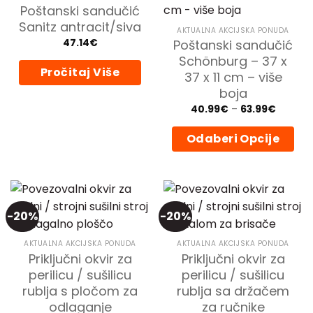
Poštanski sandučić
Sanitz antracit/siva
AKTUALNA AKCIJSKA PONUDA
47.14
€
Poštanski sandučić
Schönburg – 37 x
Pročitaj Više
37 x 11 cm – više
boja
Price
40.99
€
–
63.99
€
range:
40.99€
through
Odaberi Opcije
63.99€
Ovaj
proizvod
ima
više
-20%
-20%
varijanti.
Opcije
AKTUALNA AKCIJSKA PONUDA
AKTUALNA AKCIJSKA PONUDA
se
Priključni okvir za
Priključni okvir za
mogu
perilicu / sušilicu
perilicu / sušilicu
odabrati
rublja s pločom za
rublja sa držačem
na
odlaganje
za ručnike
stranici