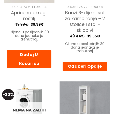
DODATCI ZA VRT I OKOLICU
DODATCI ZA VRT I OKOLICU
Apricena okrugli
Banzi 3-dijelni set
roštilj
za kampiranje – 2
stolice i stol –
49.99
€
Izvorna
Trenutna
39.99
€
cijena
cijena
sklopivi
bila
je:
Cijena u posljednjih 30
je:
39.99€.
dana jednaka je
49.44
€
Izvorna
Trenutn
39.55
€
49.99€.
cijena
cijena
trenutnoj.
bila
je:
Cijena u posljednjih 30
je:
39.55€.
dana jednaka je
49.44€.
trenutnoj.
Dodaj U
Košaricu
Odaberi Opcije
Ovaj
proizvod
ima
više
-20%
varijanti.
Opcije
se
NEMA NA ZALIHI
mogu