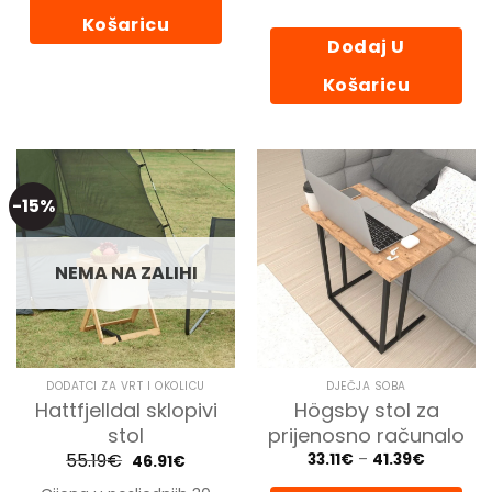
Košaricu
Dodaj U
Košaricu
-15%
NEMA NA ZALIHI
DODATCI ZA VRT I OKOLICU
DJEČJA SOBA
Hattfjelldal sklopivi
Högsby stol za
stol
prijenosno računalo
55.19
€
Izvorna
Trenutna
Price
33.11
€
–
41.39
€
46.91
€
cijena
cijena
range:
bila
je:
33.11€