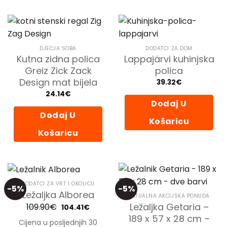
odabrati
na
stranici
proizvoda
DJEČJA SOBA
DODATCI ZA DOM
Kutna zidna polica
Lappajärvi kuhinjska
Greiz Zick Zack
polica
Design mat bijela
39.32
€
24.14
€
Dodaj U
Dodaj U
Košaricu
Košaricu
DODATCI ZA VRT I OKOLICU
-5%
-5%
Ležaljka Alborea
AKTUALNA AKCIJSKA PONUDA
Ležaljka Getaria –
109.90
€
Izvorna
Trenutna
104.41
€
cijena
cijena
189 x 57 x 28 cm –
bila
je:
Cijena u posljednjih 30
je:
104.41€.