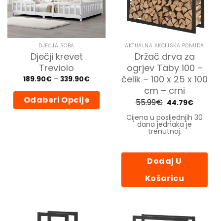
odabrati
na
stranici
proizvoda
DJEČJA SOBA
AKTUALNA AKCIJSKA PONUDA
Dječji krevet
Držač drva za
Treviolo
ogrjev Täby 100 –
čelik – 100 x 25 x 100
Price
189.90
€
–
339.90
€
range:
cm – crni
189.90€
through
Odaberi Opcije
55.99
€
Izvorna
Trenutn
44.79
€
339.90€
cijena
cijena
bila
je:
Ovaj
Cijena u posljednjih 30
je:
44.79€.
dana jednaka je
proizvod
55.99€.
trenutnoj.
ima
više
varijanti.
Dodaj U
Opcije
se
Košaricu
mogu
odabrati
na
stranici