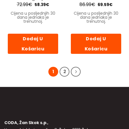
proizvoda
72.99
€
Izvorna
Trenutna
86.99
€
Izvorna
Trenutn
58.39
€
69.59
€
cijena
cijena
cijena
cijena
bila
je:
bila
je:
Cijena u posljednjih 30
Cijena u posljednjih 30
je:
58.39€.
je:
69.59€.
dana jednaka je
dana jednaka je
72.99€.
86.99€.
trenutnoj.
trenutnoj.
Dodaj U
Dodaj U
Košaricu
Košaricu
1
2
CODA, Žan Skok s.p.
,