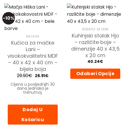
proizvod
ima
više
-10%
varijanti.
Opcije
DODATCI ZA DOM
se
Kuhinjski stalak Hjo
mogu
EN.CASA
– različite boje –
Kućica za mačke
odabrati
dimenzije 40 x 43,5
Lani –
na
x 20 cm
visokokvalitetni MDF
stranici
proizvoda
– 40 x 42 x 40 cm –
40.24
€
bijela boja
Odaberi Opcije
29.90
€
Izvorna
Trenutna
26.91
€
cijena
cijena
Ovaj
bila
je:
Cijena u posljednjih 30
je:
26.91€.
dana jednaka je
proizvod
29.90€.
trenutnoj.
ima
više
varijanti.
Dodaj U
Opcije
se
Košaricu
mogu