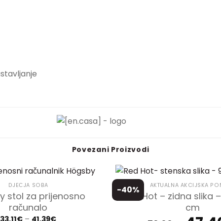
astavljanje
Povezani Proizvodi
DJEČJA SOBA
AKTUALNA AKCIJSKA P
-40%
 stol za prijenosno
Red Hot – zidna slika –
računalo
cm
Price
Izvorna
33.11
€
–
41.39
€