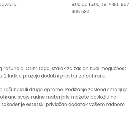
ovrata.
8:00 do 15:00, tel:+385 957
665 584
og računala. Osim toga, stalak za zaslon nudi mogućnost
. 2 ladice pružaju dodatni prostor za pohranu.
nih računala ili druge opreme. Podizanje zaslona smanjuje
ohranu svoje radne materijale možete posložiti na
tor također je estetski privlačan dodatak vašem radnom