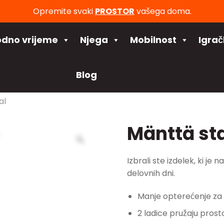
Opremite svaki
PROSTOR
vašega doma.
odno vrijeme
Njega
Mobilnost
Igra
Blog
al
Mänttä st
Izbrali ste izdelek, ki je
delovnih dni.
Manje opterećenje za oč
2 ladice pružaju prost