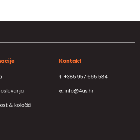
acije
Kontakt
a
t
: +385 957 665 584
poslovanja
e:
info@4us.hr
ost & kolačići