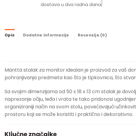
dostava u dva radna dana.
Opis
Dodatne informacije
Recenzije (0)
Mänttä stalak za monitor idealan je proizvod za vaš dom
pohranjivanja predmeta kao što je tipkovnica, što stvar
Sa svojim dimenzijama od 50 x 18 x 13 cm stalak je dovol
naprezanje očiju, leđa i vrata te tako pridonosi ugodn
organiziraniji način na svom stolu, povećavajući učinko
prostoru koji se može koristiti i praktično i dekorativno.
Ključne značajke