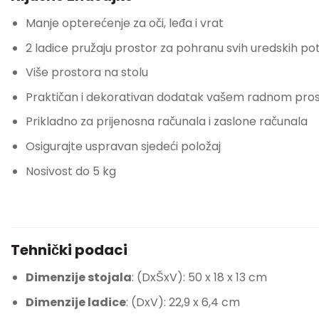
Manje opterećenje za oči, leđa i vrat
2 ladice pružaju prostor za pohranu svih uredskih po
Više prostora na stolu
Praktičan i dekorativan dodatak vašem radnom pro
Prikladno za prijenosna računala i zaslone računala
Osigurajte uspravan sjedeći položaj
Nosivost do 5 kg
Tehnički podaci
Dimenzije stojala
: (DxŠxV): 50 x 18 x 13 cm
Dimenzije ladice
: (DxV): 22,9 x 6,4 cm