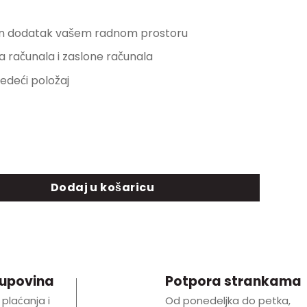
van dodatak vašem radnom prostoru
a računala i zaslone računala
edeći položaj
 količina
Dodaj u košaricu
kupovina
Potpora strankama
 plaćanja i
Od ponedeljka do petka,