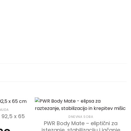
ONUDA
 92,5 x 65
DNEVNA SOBA
PWR Body Mate – eliptični za
istezanje, stabilizaciju i jačanje
Trenutna