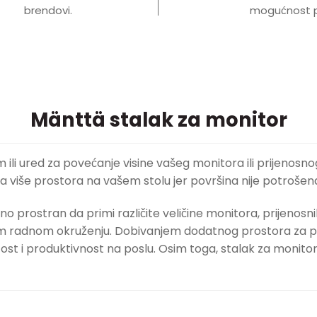
brendovi.
mogućnost p
Mänttä stalak za monitor
 ili ured za povećanje visine vašeg monitora ili prijenosn
a više prostora na vašem stolu jer površina nije potrošena
jno prostran da primi različite veličine monitora, prijenos
ijem radnom okruženju. Dobivanjem dodatnog prostora za p
vitost i produktivnost na poslu. Osim toga, stalak za moni