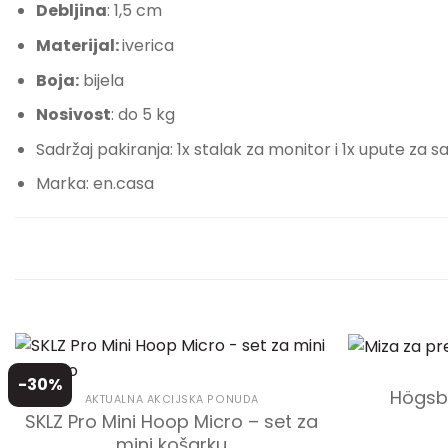
Debljina
: 1,5 cm
Materijal:
iverica
Boja:
bijela
Nosivost
: do 5 kg
Sadržaj pakiranja: 1x stalak za monitor i 1x upute za s
Marka: en.casa
-30%
Högsby
AKTUALNA AKCIJSKA PONUDA
SKLZ Pro Mini Hoop Micro – set za
mini košarku