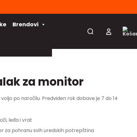
čke
Brendovi
alak za monitor
 na voljo po naročilu. Predviden rok dobave je 7 do 14
i, leđa i vrat
or za pohranu svih uredskih potrepština