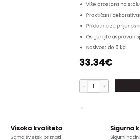
Više prostora na stolu
Praktičan i dekorati
Prikladno za prijenosn
Osigurajte uspravan sj
Nosivost do 5 kg
33.34
€
Mänttä stalak za monitor
Visoka kvaliteta
Sigurna 
Samo svjetski priznati
Sigurni naćini