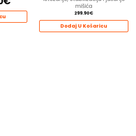
0
€
cijena
mišića
je:
47.40€.
299.90
€
icu
Dodaj U Košaricu