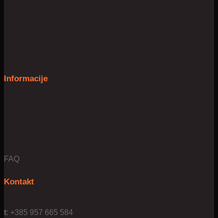
Slobodno vrijeme
Njega
Mobilnost
Igračke
Informacije
O nama
Uvjeti poslovanja
Privatnost & kolačići
FAQ
Kontakt
t
: +385 957 665 584