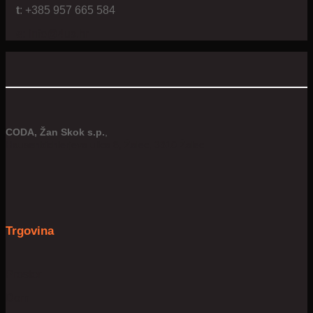
t
: +385 957 665 584
e:
info@4us.hr
CODA, Žan Skok s.p.
,
Hausenbichlerjeva ulica 8, Žalec, 3310 Žalec
Trgovina
Prostor
Dom