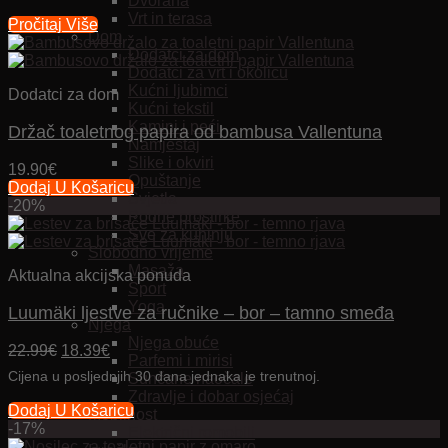
Dvorana
je:
63.99€.
Vrt in terasa
Pročitaj Više
79.99€.
Dom
Dodatci za dom
Dodatci za vrt i okolicu
Kućni ljubimci
Dodatci za dom
Kućni tekstil
Kamini i peći
Držač toaletnog papira od bambusa Vallentuna
Namještaj
Slike i okviri
19.90
€
Opuštanje
Dodaj U Košaricu
Svjetla
-20%
Podne prostirke
Sve za kuhinju
Slobodno vrijeme
Masaža
Aktualna akcijska ponuda
Sport
Yoga
Luumäki ljestve za ručnike – bor – tamno smeđa
Njega
Njega obuće
Izvorna
Trenutna
22.99
€
18.39
€
Parfemi i mirisi
cijena
cijena
Cijena u posljednjih 30 dana jednaka je trenutnoj.
Sunčane naočale
bila
je:
Zdravlje i dobar osjećaj
je:
18.39€.
Dodaj U Košaricu
Mobilnost
22.99€.
-17%
Električni romobili