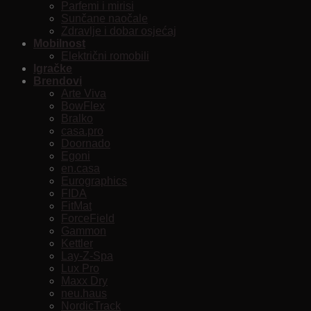
Parfemi i mirisi
Sunčane naočale
Zdravlje i dobar osjećaj
Mobilnost
Električni romobili
Igračke
Brendovi
Arte Viva
BowFlex
Bralko
casa.pro
Doornado
Egoni
en.casa
Eurographics
FIDA
FitMat
ForceField
Gammon
Kettler
Lay-Z-Spa
Lux Pro
Maxx Dry
neu.haus
NordicTrack