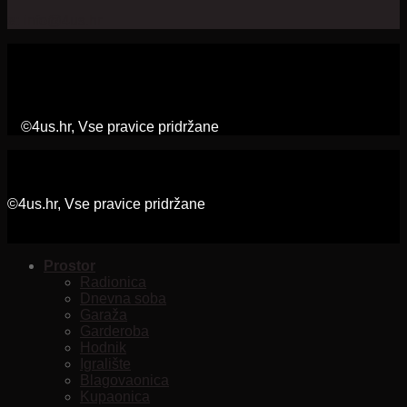
e:
info@4us.hr
©4us.hr, Vse pravice pridržane
©4us.hr, Vse pravice pridržane
Prostor
Radionica
Dnevna soba
Garaža
Garderoba
Hodnik
Igralište
Blagovaonica
Kupaonica