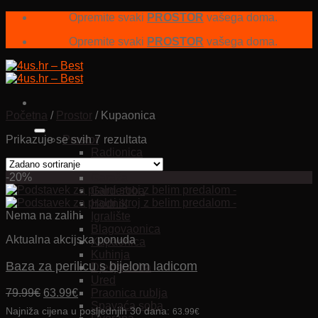
Skip
Opremite svaki
PROSTOR
vašega doma.
to
Opremite svaki
PROSTOR
vašega doma.
content
Početna
/
Prostor
/
Kupaonica
Prikazuje se svih 7 rezultata
Prostor
Radionica
Dnevna soba
-20%
Garaža
Garderoba
Hodnik
Nema na zalihi
Igralište
Blagovaonica
Aktualna akcijska ponuda
Kupaonica
Kuhinja
Baza za perilicu s bijelom ladicom
Dječja soba
Ured
Izvorna
Trenutna
79.99
€
63.99
€
Praonica rublja
cijena
cijena
Spavaća soba
Najniža cijena u posljednjih 30 dana:
63.99
€
bila
je: