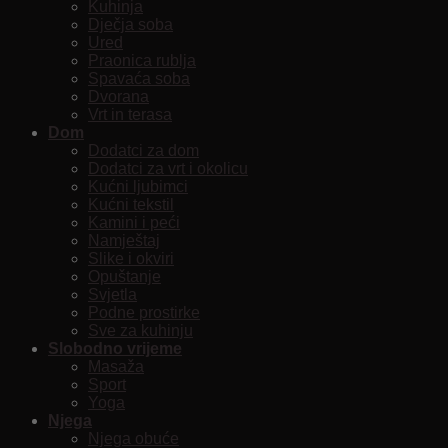
Kuhinja
Dječja soba
Ured
Praonica rublja
Spavaća soba
Dvorana
Vrt in terasa
Dom
Dodatci za dom
Dodatci za vrt i okolicu
Kućni ljubimci
Kućni tekstil
Kamini i peći
Namještaj
Slike i okviri
Opuštanje
Svjetla
Podne prostirke
Sve za kuhinju
Slobodno vrijeme
Masaža
Sport
Yoga
Njega
Njega obuće