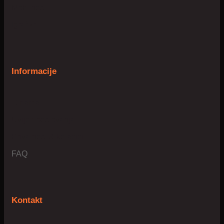
Mobilnost
Igračke
Informacije
O nama
Uvijeti poslovanja
Privatnost & kolačići
FAQ
Kontakt