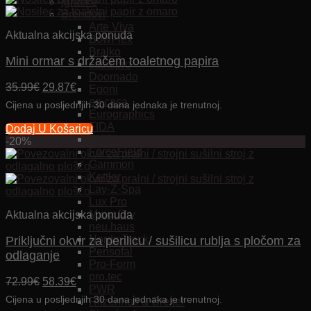
Igračke
Brendovi
Arte Viva
Aktualna akcijska ponuda
BowFlex
Bralko
Mini ormar s držačem toaletnog papira
casa.pro
Doornado
Izvorna
Trenutna
35.99
€
29.87
€
Egoni
cijena
cijena
en.casa
Cijena u posljednjih 30 dana jednaka je trenutnoj.
bila
je:
Eurographics
je:
29.87€.
FIDA
Dodaj U Košaricu
35.99€.
FitMat
-20%
ForceField
Gammon
Kettler
Lay-Z-Spa
Lux Pro
Maxx Dry
Aktualna akcijska ponuda
neu.haus
NordicTrack
Priključni okvir za perilicu / sušilicu rublja s pločom za
Pensofal
odlaganje
Pro-Form
pro.tec
Izvorna
Trenutna
72.99
€
58.39
€
PWR
cijena
cijena
Cijena u posljednjih 30 dana jednaka je trenutnoj.
Ritzenhoff & Breker
bila
je: