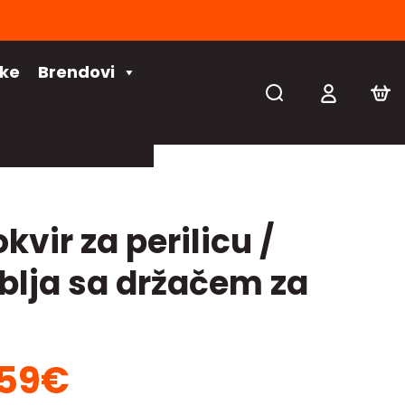
čke
Brendovi
okvir za perilicu /
ublja sa držačem za
59
€
rna
Trenutna
na
cijena