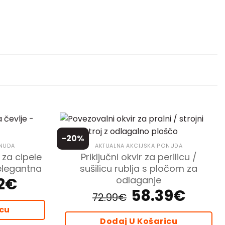
-20%
ONUDA
AKTUALNA AKCIJSKA PONUDA
 za cipele
Priključni okvir za perilicu /
 elegantna
sušilicu rublja s pločom za
2
€
odlaganje
Trenutna
cijena
58.39
€
Izvorna
Trenutna
je:
72.99
€
cijena
cijena
47.92€.
bila
je:
icu
je:
58.39€.
72.99€.
Dodaj U Košaricu