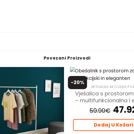
Povezani Proizvodi
-20%
AKTUALNA AKCIJSKA P
Vješalica s prostorom
– multifunkcionalna i
47.9
Izvorna
59.90
€
cijena
bila
je:
59.90€.
Dodaj U Košar