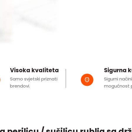
Visoka kvaliteta
Sigurna 
Samo svjetski priznati
Sigurni naćin
brendovi.
mogućnost p
za perilicu / sušilicu rublja sa 