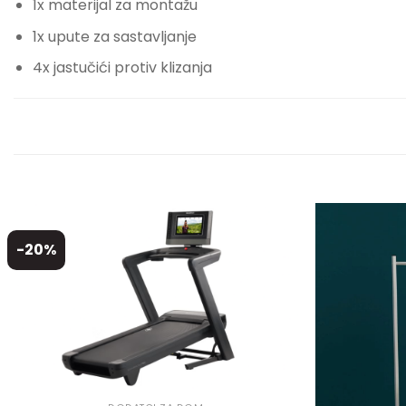
1x materijal za montažu
1x upute za sastavljanje
4x jastučići protiv klizanja
-20%