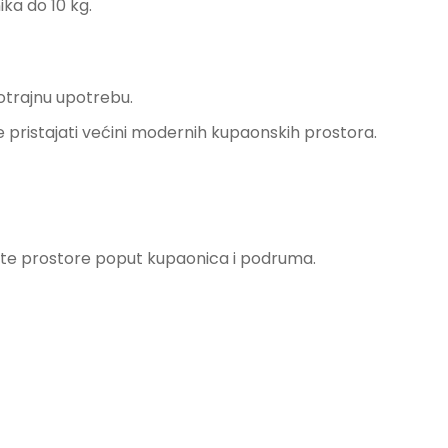
ika do 10 kg.
gotrajnu upotrebu.
 će pristajati većini modernih kupaonskih prostora.
zličite prostore poput kupaonica i podruma.