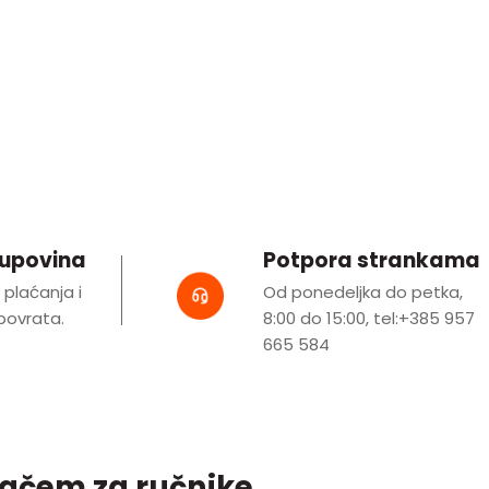
kupovina
Potpora strankama
i plaćanja i
Od ponedeljka do petka,
ovrata.
8:00 do 15:00, tel:+385 957
665 584
držačem za ručnike