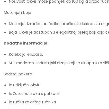
Nosivost: Okvir može podnijeti do 100 kg, a držač ručn
Materijal i boja
Materijal: Izrađen od čelika, praškasto lakiran za du
Boja: Okvir je dostupan u elegantnoj bijeloj boji koja
Dodatne informacije
Kolekcija: en.casa.
Stil: moderan i industrijski dizajn koji se uklapa u ra
Sadržaj paketa
1x Priključni okvir
1x Zatezna traka s patkom
1x ručka za držač ručnika