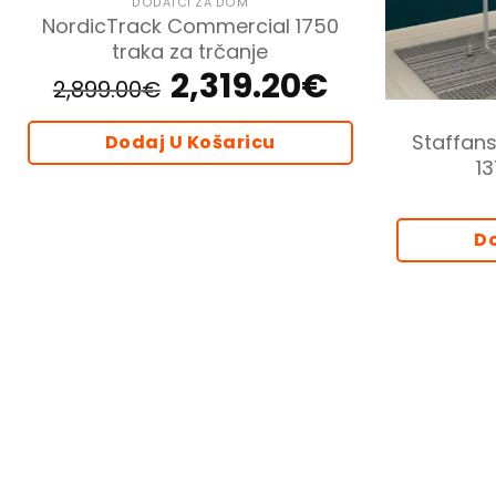
DODATCI ZA DOM
NordicTrack Commercial 1750
traka za trčanje
2,319.20
€
Izvorna
Trenutna
2,899.00
€
cijena
cijena
bila
je:
je:
2,319.20€.
2,899.00€.
Staffans
Dodaj U Košaricu
13
Do