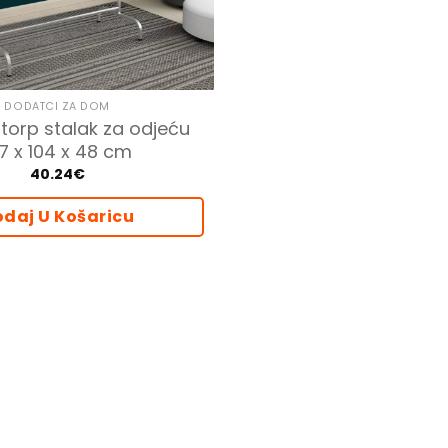
DODATCI ZA DOM
torp stalak za odjeću
7 x 104 x 48 cm
40.24
€
daj U Košaricu