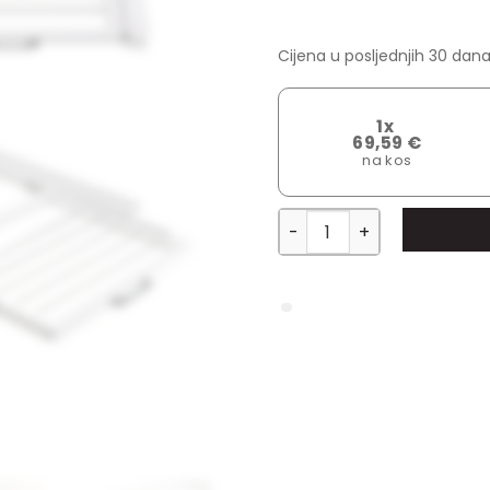
bila
je:
Cijena u posljednjih 30 dana
86.9
1x
69,59 €
na kos
Priključni okvir za perili