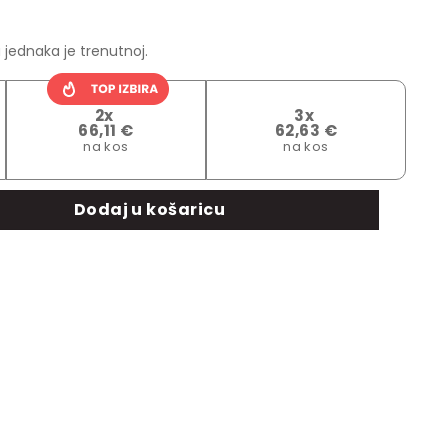
je:
69.59€.
 jednaka je trenutnoj.
9€.
2x
3x
66,11 €
62,63 €
na kos
na kos
cu / sušilicu rublja sa držačem za ručnike količina
Dodaj u košaricu