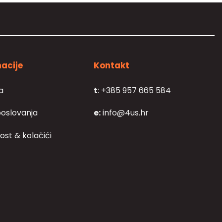
acije
Kontakt
a
t
: +385 957 665 584
poslovanja
e:
info@4us.hr
ost & kolačići