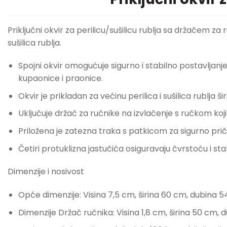
Priključni okvir za perilicu/sušilicu rublja sa držačem za
sušilica rublja.
Spojni okvir omogućuje sigurno i stabilno postavljanje
kupaonice i praonice.
Okvir je prikladan za većinu perilica i sušilica rublja š
Uključuje držač za ručnike na izvlačenje s ručkom koji 
Priložena je zatezna traka s patkicom za sigurno prič
Četiri protuklizna jastučića osiguravaju čvrstoću i sta
Dimenzije i nosivost
Opće dimenzije: Visina 7,5 cm, širina 60 cm, dubina 5
Dimenzije Držač ručnika: Visina 1,8 cm, širina 50 cm,