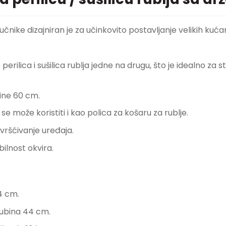
 ručnike dizajniran je za učinkovito postavljanje velikih kuć
 perilica i sušilica rublja jedne na drugu, što je idealno z
irine 60 cm.
se može koristiti i kao polica za košaru za rublje.
vršćivanje uređaja.
bilnost okvira.
4 cm.
 dubina 44 cm.