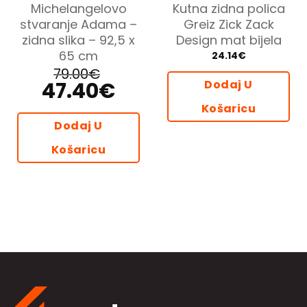
Michelangelovo
Kutna zidna polica
stvaranje Adama –
Greiz Zick Zack
zidna slika – 92,5 x
Design mat bijela
65 cm
24.14
€
79.00
€
47.40
€
Dodaj U
Izvorna
Trenutna
cijena
cijena
bila
je:
Košaricu
je:
47.40€.
79.00€.
Dodaj U
Košaricu