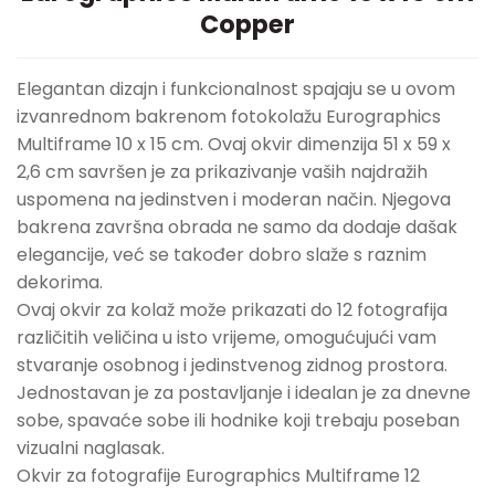
Copper
Elegantan dizajn i funkcionalnost spajaju se u ovom
izvanrednom bakrenom fotokolažu Eurographics
Multiframe 10 x 15 cm. Ovaj okvir dimenzija 51 x 59 x
2,6 cm savršen je za prikazivanje vaših najdražih
uspomena na jedinstven i moderan način. Njegova
bakrena završna obrada ne samo da dodaje dašak
elegancije, već se također dobro slaže s raznim
dekorima.
Ovaj okvir za kolaž može prikazati do 12 fotografija
različitih veličina u isto vrijeme, omogućujući vam
stvaranje osobnog i jedinstvenog zidnog prostora.
Jednostavan je za postavljanje i idealan je za dnevne
sobe, spavaće sobe ili hodnike koji trebaju poseban
vizualni naglasak.
Okvir za fotografije Eurographics Multiframe 12