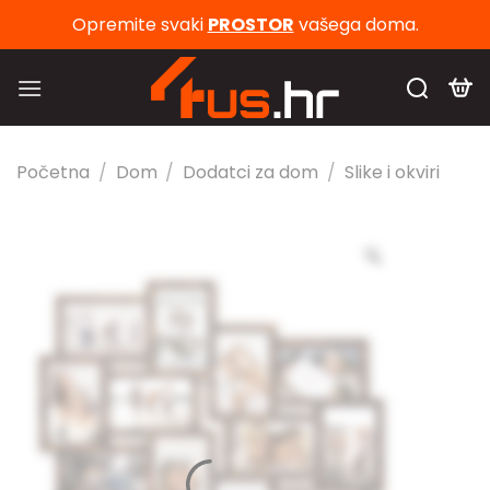
Skip
Opremite svaki
PROSTOR
vašega doma.
to
content
Početna
/
Dom
/
Dodatci za dom
/
Slike i okviri