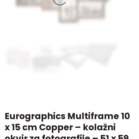
Eurographics Multiframe 10
x 15 cm Copper – kolažni
okvir za fotografije – 51 x 59