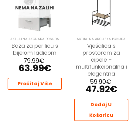
NEMA NA ZALIHI
AKTUALNA AKCIJSKA PONUDA
AKTUALNA AKCIJSKA PONUDA
Baza za perilicu s
Vješalica s
bijelom ladicom
prostorom za
cipele –
79.99
€
63.99
€
Izvorna
Trenutna
multifunkcionalna i
cijena
cijena
elegantna
bila
je:
je:
63.99€.
59.90
€
79.99€.
Pročitaj Više
47.92
€
Izvorna
Trenutna
cijena
cijena
bila
je:
je:
47.92€.
59.90€.
Dodaj U
Košaricu