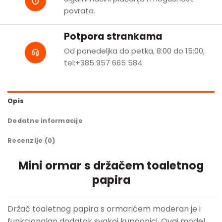
povrata.
Potpora strankama
Od ponedeljka do petka, 8:00 do 15:00,
tel:+385 957 665 584
Opis
Dodatne informacije
Recenzije (0)
Mini ormar s držačem toaletnog
papira
Držač toaletnog papira s ormarićem moderan je i
funkcionalan dodatak svakoj kupaonici. Ovaj model