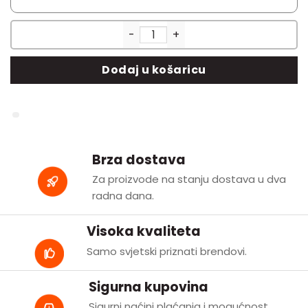
Mini ormar s držačem toaletn
Dodaj u košaricu
Brza dostava
Za proizvode na stanju dostava u dva
radna dana.
Visoka kvaliteta
Samo svjetski priznati brendovi.
Sigurna kupovina
Sigurni naćini plaćanja i mogućnost