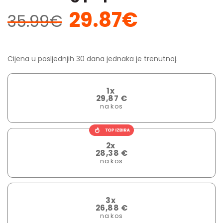
29.87
€
Izvorna
Trenutna
35.99
€
cijena
cijena
bila
je:
je:
29.87€.
Cijena u posljednjih 30 dana jednaka je trenutnoj.
35.99€.
1x
29,87 €
na kos
2x
28,38 €
na kos
3x
26,88 €
na kos