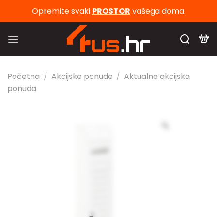
Skip
Opremite svaki
PROSTOR
vašega doma.
to
content
Početna
/
Akcijske ponude
/
Aktualna akcijska
ponuda