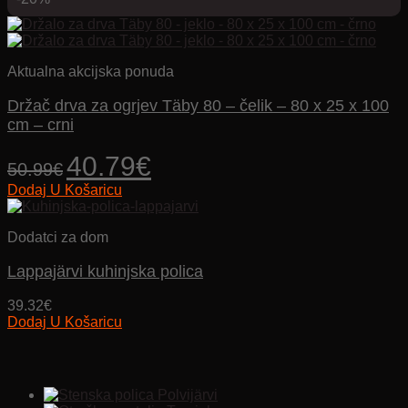
proizvod
through
ima
339.90€
više
varijanti.
Opcije
Aktualna akcijska ponuda
se
mogu
Držač drva za ogrjev Täby 80 – čelik – 80 x 25 x 100
odabrati
cm – crni
na
stranici
Izvorna
Trenutna
40.79
€
50.99
€
proizvoda
cijena
cijena
Dodaj U Košaricu
bila
je:
je:
40.79€.
50.99€.
Dodatci za dom
Lappajärvi kuhinjska polica
39.32
€
Dodaj U Košaricu