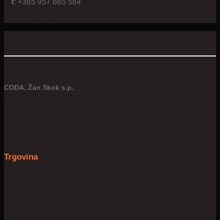
t
: +385 957 665 584
e:
info@4us.hr
CODA, Žan Skok s.p.
,
Hausenbichlerjeva ulica 8, Žalec, 3310 Žalec
Trgovina
Prostor
Dom