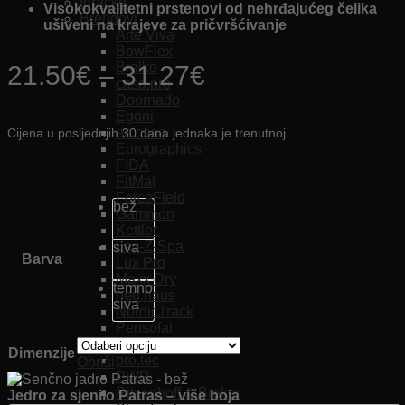
Igračke
Visokokvalitetni prstenovi od nehrđajućeg čelika
Brendovi
ušiveni na krajeve za pričvršćivanje
Arte Viva
BowFlex
Bralko
Price
21.50
€
–
31.27
€
casa.pro
range:
Doornado
Egoni
21.50€
en.casa
Cijena u posljednjih 30 dana jednaka je trenutnoj.
Eurographics
through
FIDA
FitMat
31.27€
ForceField
bež
Gammon
Kettler
Lay-Z-Spa
siva
Barva
Lux Pro
Maxx Dry
temno
neu.haus
siva
NordicTrack
Pensofal
Pro-Form
Dimenzije
pro.tec
Obriši
PWR
Ritzenhoff & Breker
Jedro za sjenilo Patras – više boja