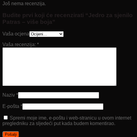
Još nema recenzija.
Budite prvi koji će recenzirati “Jedro za sjenilo
Patras – više boja”
Vaša ocjena
Vaša recenzija:
*
Naziv
*
E-pošta
*
Spremi moje ime, e-poštu i web-stranicu u ovom internet
pregledniku za sljedeći put kada budem komentirao.