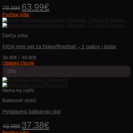
stranici
Izvorna
Trenutna
63.99
€
79.99
€
proizvoda
cijena
cijena
Pročitaj Više
bila
je:
je:
63.99€.
79.99€.
Dječja soba
FIDA mini set za hokej/floorball – 2 palice i lopta
Price
39.90
€
–
49.90
€
range:
Odaberi Opcije
Ovaj
39.90€
-15%
proizvod
through
ima
49.90€
više
varijanti.
Nema na zalihi
Opcije
se
Balkonski stolići
mogu
odabrati
Petäjävesi balkonski stol
na
stranici
Izvorna
Trenutna
37.38
€
43.98
€
proizvoda
cijena
cijena
Pročitaj Više