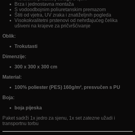
Brza i jednostavna montaža
S vodoodbojnim poliuretanskim premazom
Štiti od vjetra, UV zraka i znatiželjnih pogleda
Visokokvalitetni prstenovi od nehrđajućeg čelika
ušiveni na krajeve za pričvršćivanje
Oblik:
Trokutasti
Dimenzije:
300 x 300 x 300 cm
Material:
100% poliester (PES) 160g/m², presvučen s PU
Boja:
boja pijeska
Paket sadrži 1x jedro za sjenu, 1x set zatezne užadi i
transportnu torbu