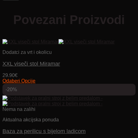
Povezani Proizvodi
Dodatci za vrt i okolicu
XXL viseči stol Miramar
29.90
€
Odaberi Opcije
Ovaj
-20%
proizvod
ima
više
varijanti.
Nema na zalihi
Opcije
se
Aktualna akcijska ponuda
mogu
odabrati
Baza za perilicu s bijelom ladicom
na