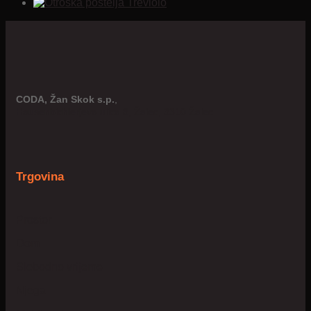
CODA, Žan Skok s.p.
,
Hausenbichlerjeva ulica 8, Žalec, 3310 Žalec
Trgovina
Prostor
Dom
Slobodno vrijeme
Njega