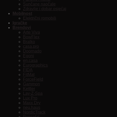
Sunčane naočale
Zdravlje i dobar osjećaj
Mobilnost
Električni romobili
Igračke
Brendovi
Arte Viva
BowFlex
Bralko
casa.pro
Doornado
Egoni
en.casa
Eurographics
FIDA
FitMat
ForceField
Gammon
Kettler
Lay-Z-Spa
Lux Pro
Maxx Dry
neu.haus
NordicTrack
Pensofal