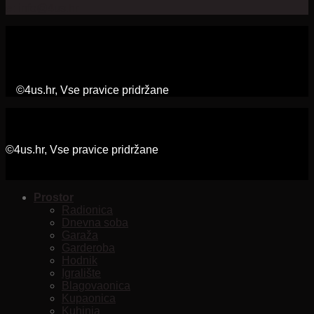
e:
info@4us.hr
©4us.hr, Vse pravice pridržane
©4us.hr, Vse pravice pridržane
Prostor
Radionica
Dnevna soba
Garaža
Garderoba
Hodnik
Igralište
Blagovaonica
Kupaonica
Kuhinja