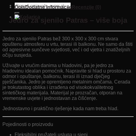
Pretraži:
Opis
Dodatne informacije
Recenzije (0)
Jedro za sjenilo Patras – više boja
Jedro za sjenilo Patras bež 300 x 300 x 300 cm stvara
opuštenu atmosferu u vrtu, terasi ili balkonu. Ne samo da štiti
od agresivne sunčeve svjetlosti, već i od vjetra i znatiželjnih
očiju susjeda.
Uživajte u vrućim danima u hladovini, pa je jedro za
hladovinu idealan pomoćnik. Napravite si hlad u prostoru za
odmor i opuštanje, balkonu, terasi ili iznad dječjeg
pješčanika. Jedro je opremljeno metalnim omčama. Cerada
je trokutastog oblika i izrađena od visokokvalitetnog
sintetičkog materijala. Materijal je prozračan, otporan na
vremenske uvjete i jednostavan za čišćenje.
Jednostavno i praktično rješenje kada nam treba hlad.
Pojedinosti o proizvodu
Fleksibilni pružatelj usluga u sjeni