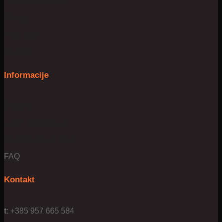
Slobodno vrijeme
Njega
Mobilnost
Igračke
Informacije
O nama
Uvjeti poslovanja
Privatnost & kolačići
FAQ
Kontakt
t
: +385 957 665 584