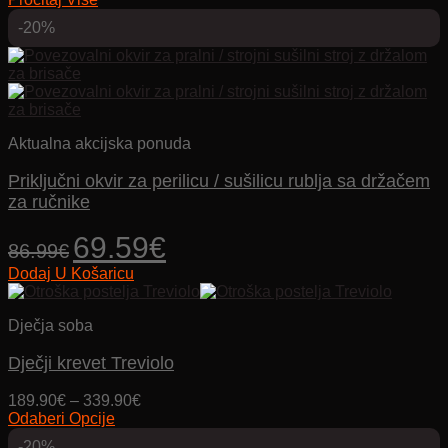
bila
je:
je:
37.38€.
-20%
43.98€.
Aktualna akcijska ponuda
Priključni okvir za perilicu / sušilicu rublja sa držačem
za ručnike
Izvorna
Trenutna
69.59
€
86.99
€
cijena
cijena
Dodaj U Košaricu
bila
je:
je:
69.59€.
86.99€.
Dječja soba
Dječji krevet Treviolo
Price
189.90
€
–
339.90
€
range:
Odaberi Opcije
Ovaj
189.90€
-20%