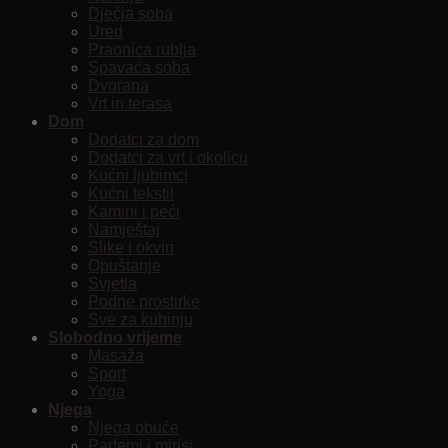
Dječja soba
Ured
Praonica rublja
Spavaća soba
Dvorana
Vrt in terasa
Dom
Dodatci za dom
Dodatci za vrt i okolicu
Kućni ljubimci
Kućni tekstil
Kamini i peći
Namještaj
Slike i okviri
Opuštanje
Svjetla
Podne prostirke
Sve za kuhinju
Slobodno vrijeme
Masaža
Sport
Yoga
Njega
Njega obuće
Parfemi i mirisi