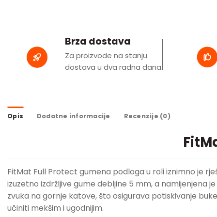
Brza dostava
Za proizvode na stanju
dostava u dva radna dana.
Opis
Dodatne informacije
Recenzije (0)
FitM
FitMat Full Protect gumena podloga u roli iznimno je rje
izuzetno izdržljive gume debljine 5 mm, a namijenjena j
zvuka na gornje katove, što osigurava potiskivanje buke i
učiniti mekšim i ugodnijim.