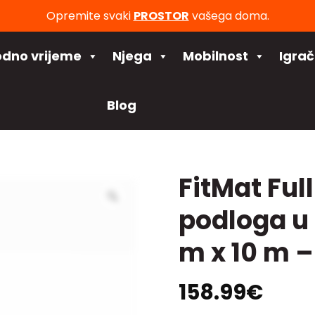
Opremite svaki
PROSTOR
vašega doma.
odno vrijeme
Njega
Mobilnost
Igra
Blog
FitMat Ful
podloga u r
m x 10 m 
158.99
€