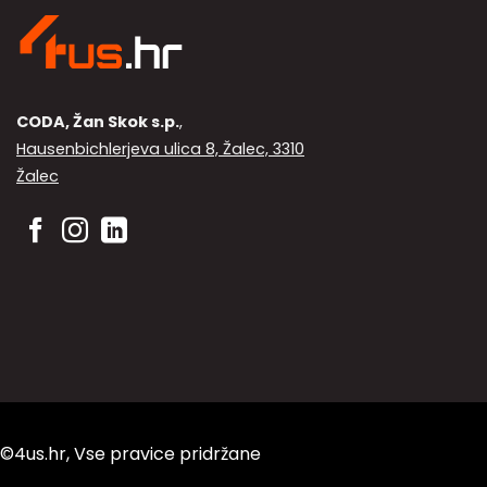
CODA, Žan Skok s.p.
,
Hausenbichlerjeva ulica 8, Žalec, 3310
Žalec
©4us.hr, Vse pravice pridržane