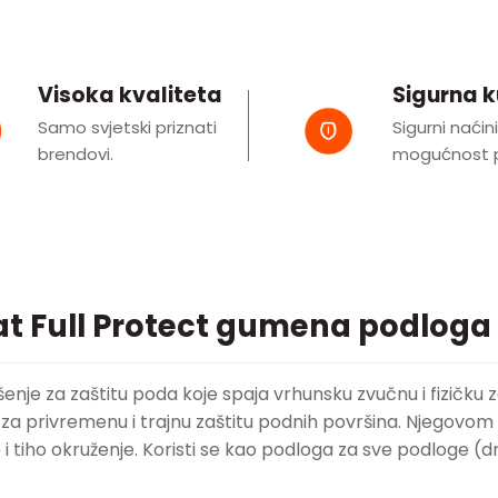
Visoka kvaliteta
Sigurna 
Samo svjetski priznati
Sigurni naćin
brendovi.
mogućnost p
at Full Protect gumena podloga u
šenje za zaštitu poda koje spaja vrhunsku zvučnu i fizičku 
e za privremenu i trajnu zaštitu podnih površina. Njegovo
 tiho okruženje. Koristi se kao podloga za sve podloge (drv