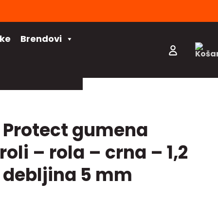
čke
Brendovi
l Protect gumena
oli – rola – crna – 1,2
– debljina 5 mm