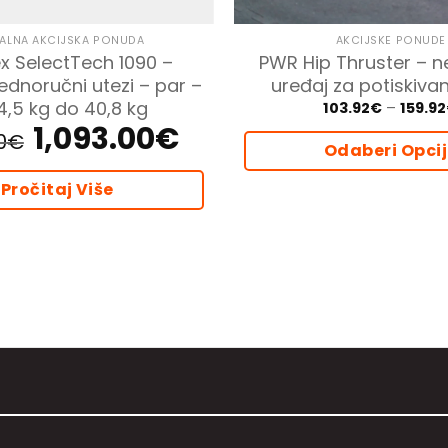
ALNA AKCIJSKA PONUDA
AKCIJSKE PONUDE
x SelectTech 1090 –
PWR Hip Thruster – ne
jednoručni utezi – par –
uređaj za potiskiva
4,5 kg do 40,8 kg
103.92
€
–
159.92
1,093.00
€
Izvorna
Trenutna
0
€
cijena
cijena
Odaberi Opci
bila
je:
je:
1,093.00€.
Ovaj
1,215.00€.
Pročitaj Više
proizvo
ima
više
varijanti
Opcije
se
mogu
odabrat
na
stranici
proizvo