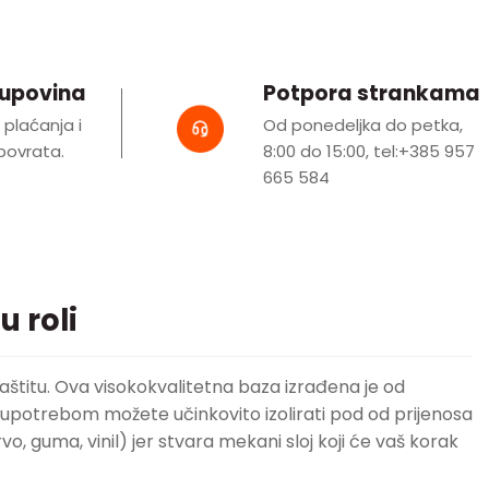
kupovina
Potpora strankama
i plaćanja i
Od ponedeljka do petka,
ovrata.
8:00 do 15:00, tel:+385 957
665 584
 roli
zaštitu. Ova visokokvalitetna baza izrađena je od
m upotrebom možete učinkovito izolirati pod od prijenosa
o, guma, vinil) jer stvara mekani sloj koji će vaš korak