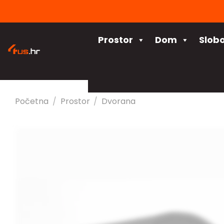
Skip
to
content
Prostor
Dom
Slob
Početna
/
Prostor
/
Dvorana