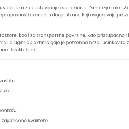
 već i laka za postavljanje i spremanje. Dimenzije role 1
ropusnosti i kanala s donje strane koji osiguravaju prozra
 prostore, kao i za transportne površine. Kao pristupačno i
ama i drugim objektima gdje je potrebna brza i učinkovita 
anom kvalitetom.
zaštitu.
 buke.
montažu.
om zajamčene kvalitete.