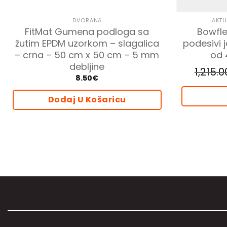
DVORANA
AKTU
FitMat Gumena podloga sa
Bowfle
žutim EPDM uzorkom – slagalica
podesivi 
– crna – 50 cm x 50 cm – 5 mm
od 
debljine
1,215.0
8.50
€
Dodaj U Košaricu