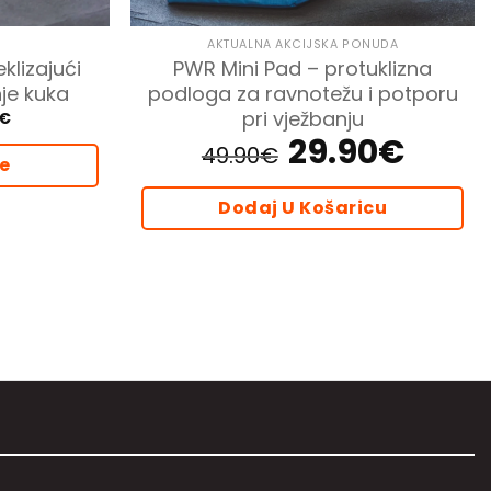
AKTUALNA AKCIJSKA PONUDA
klizajući
PWR Mini Pad – protuklizna
nje kuka
podloga za ravnotežu i potporu
pri vježbanju
Price
€
range:
29.90
€
Izvorna
Trenutna
103.92€
49.90
€
cijena
cijena
je
through
bila
je:
159.92€
je:
29.90€.
49.90€.
Dodaj U Košaricu
d
.
i
da