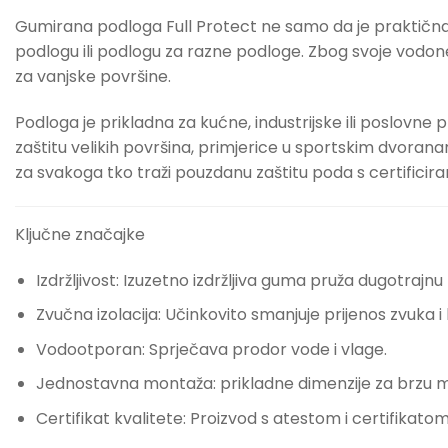
Gumirana podloga Full Protect ne samo da je praktična,
podlogu ili podlogu za razne podloge. Zbog svoje vodonep
za vanjske površine.
Podloga je prikladna za kućne, industrijske ili poslovne
zaštitu velikih površina, primjerice u sportskim dvoran
za svakoga tko traži pouzdanu zaštitu poda s certificir
Ključne značajke
Izdržljivost: Izuzetno izdržljiva guma pruža dugotrajnu 
Zvučna izolacija: Učinkovito smanjuje prijenos zvuka i
Vodootporan: Sprječava prodor vode i vlage.
Jednostavna montaža: prikladne dimenzije za brzu 
Certifikat kvalitete: Proizvod s atestom i certifikat