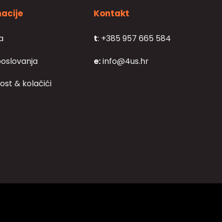
acije
Kontakt
a
t
: +385 957 665 584
poslovanja
e:
info@4us.hr
ost & kolačići