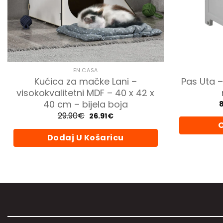
EN.CASA
Kućica za mačke Lani –
Pas Uta –
visokokvalitetni MDF – 40 x 42 x
40 cm – bijela boja
29.90
€
Izvorna
Trenutna
26.91
€
cijena
cijena
O
bila
je:
je:
26.91€.
Dodaj U Košaricu
29.90€.