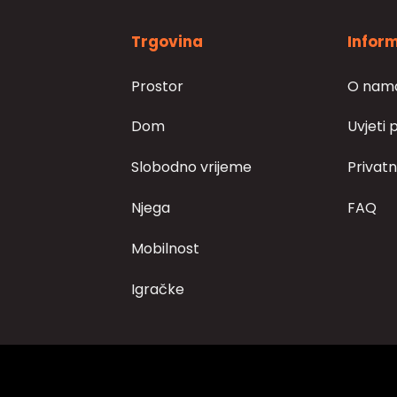
odabrati
na
Trgovina
Inform
stranici
proizvoda
Prostor
O nam
Dom
Uvjeti 
Slobodno vrijeme
Privatn
Njega
FAQ
Mobilnost
Igračke