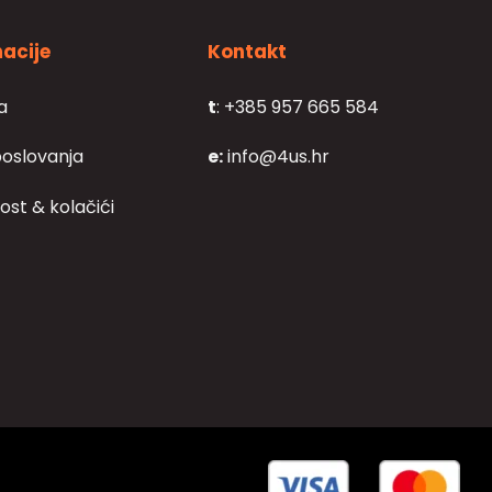
acije
Kontakt
a
t
: +385 957 665 584
poslovanja
e:
info@4us.hr
ost & kolačići