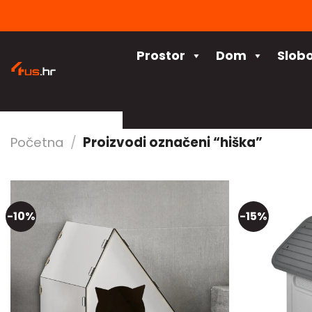
Skip
to
content
Prostor
Dom
Slob
Početna
/
Proizvodi označeni “hiška”
-10%
-15%