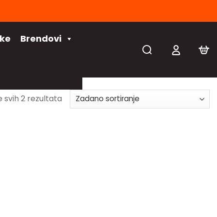
čke
Brendovi
e svih 2 rezultata