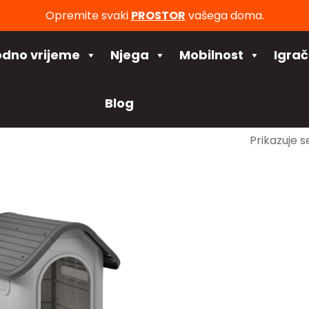
Opremite svaki
PROSTOR
vašega doma.
odno vrijeme
Njega
Mobilnost
Igra
Blog
Prikazuje s