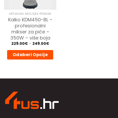
AKTUALNA AKCIJSKA PONUDA
Kalko KDM450-BL –
profesionalni
mikser za piće –
350W – više boja
Price
229.00
€
–
249.00
€
range:
229.00€
through
Odaberi Opcije
249.00€
Ovaj
proizvod
ima
više
varijanti.
Opcije
se
mogu
odabrati
na
stranici