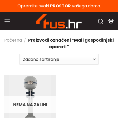
Skip
Opremite svaki
PROSTOR
vašega doma.
to
content
Početna
/
Proizvodi označeni “Mali gospodinjski
aparati”
NEMA NA ZALIHI