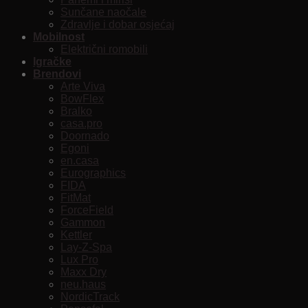
Sunčane naočale
Zdravlje i dobar osjećaj
Mobilnost
Električni romobili
Igračke
Brendovi
Arte Viva
BowFlex
Bralko
casa.pro
Doornado
Egoni
en.casa
Eurographics
FIDA
FitMat
ForceField
Gammon
Kettler
Lay-Z-Spa
Lux Pro
Maxx Dry
neu.haus
NordicTrack