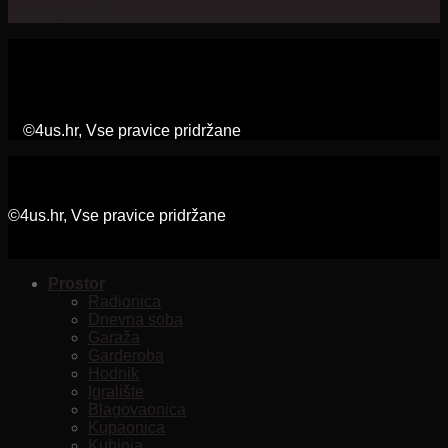
e:
info@4us.hr
©4us.hr, Vse pravice pridržane
©4us.hr, Vse pravice pridržane
Prostor
Radionica
Dnevna soba
Garaža
Garderoba
Hodnik
Igralište
Blagovaonica
Kupaonica
Kuhinja