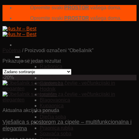
Skip
Opremite svaki
PROSTOR
vašega doma.
to
Opremite svaki
PROSTOR
vašega doma.
content
Početna
/
Proizvodi označeni “Obešalnik”
Prikazuje se jedan rezultat
Prostor
Radionica
Dnevna soba
-20%
Garaža
Garderoba
Hodnik
Igralište
Blagovaonica
Kupaonica
Aktualna akcijska ponuda
Kuhinja
Dječja soba
Vješalica s prostorom za cipele – multifunkcionalna i
Ured
elegantna
Praonica rublja
Spavaća soba