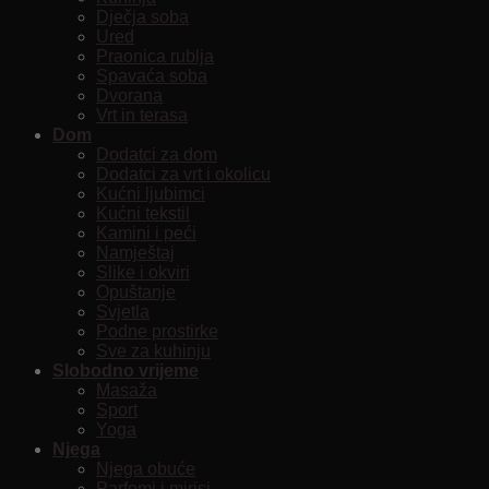
Dječja soba
Ured
Praonica rublja
Spavaća soba
Dvorana
Vrt in terasa
Dom
Dodatci za dom
Dodatci za vrt i okolicu
Kućni ljubimci
Kućni tekstil
Kamini i peći
Namještaj
Slike i okviri
Opuštanje
Svjetla
Podne prostirke
Sve za kuhinju
Slobodno vrijeme
Masaža
Sport
Yoga
Njega
Njega obuće
Parfemi i mirisi