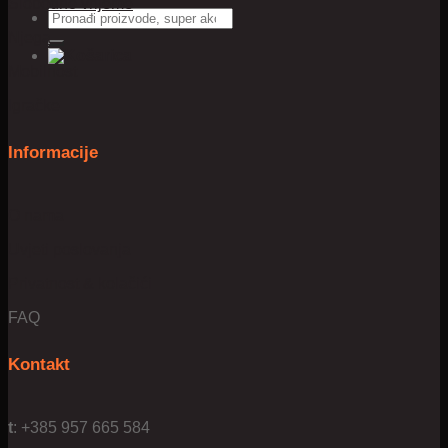
Slobodno vrijeme
Pretraži:
Njega
Mobilnost
Igračke
Informacije
O nama
Uvjeti poslovanja
Privatnost & kolačići
FAQ
Kontakt
t
: +385 957 665 584