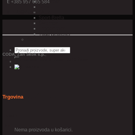
Shoefresh
t
: +385 957 665 584
Siroko
e:
info@4us.hr
SKLZ
Sport-Brella
Switzner
TriggerPoint
Yoga Searcher
Blog
Pretraži:
CODA, Žan Skok s.p.
,
Hausenbichlerjeva ulica 8, Žalec, 3310 Žalec
Košarica
Trgovina
Prostor
Dom
Nema proizvoda u košarici.