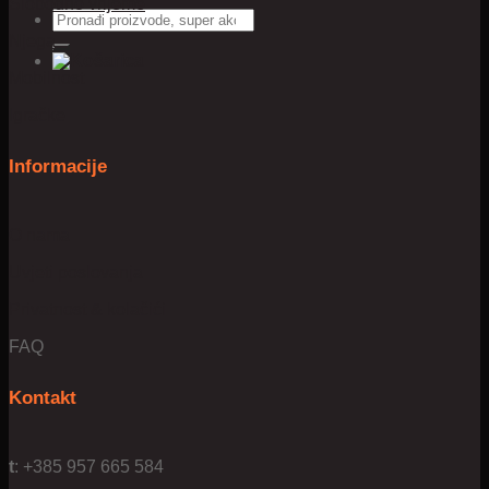
Slobodno vrijeme
Pretraži:
Njega
Mobilnost
Igračke
Informacije
O nama
Uvjeti poslovanja
Privatnost & kolačići
FAQ
Kontakt
t
: +385 957 665 584