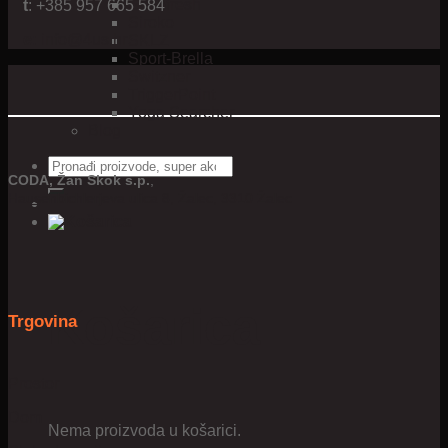
Shoefresh
t
: +385 957 665 584
Siroko
e:
info@4us.hr
SKLZ
Sport-Brella
Switzner
TriggerPoint
Yoga Searcher
Blog
Pretraži:
CODA, Žan Skok s.p.
,
Hausenbichlerjeva ulica 8, Žalec, 3310 Žalec
Košarica
Trgovina
Prostor
Dom
Nema proizvoda u košarici.