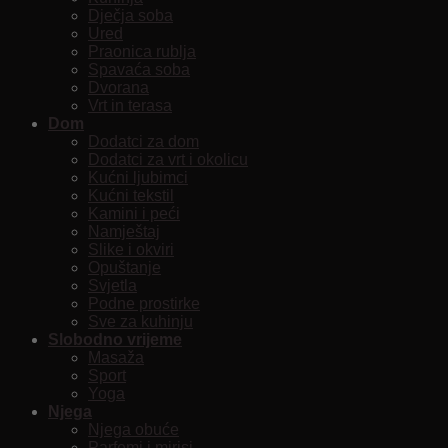
Dječja soba
Ured
Praonica rublja
Spavaća soba
Dvorana
Vrt in terasa
Dom
Dodatci za dom
Dodatci za vrt i okolicu
Kućni ljubimci
Kućni tekstil
Kamini i peći
Namještaj
Slike i okviri
Opuštanje
Svjetla
Podne prostirke
Sve za kuhinju
Slobodno vrijeme
Masaža
Sport
Yoga
Njega
Njega obuće
Parfemi i mirisi