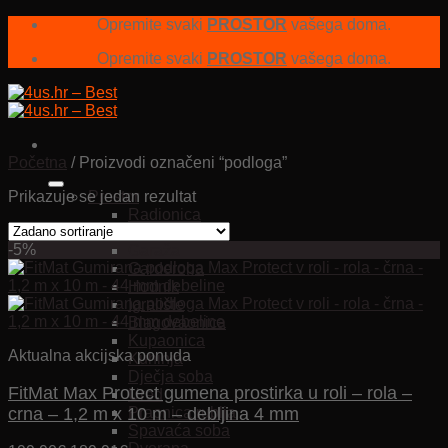
Skip
Opremite svaki
PROSTOR
vašega doma.
to
Opremite svaki
PROSTOR
vašega doma.
content
Početna
/
Proizvodi označeni “podloga”
Prikazuje se jedan rezultat
Prostor
Radionica
Dnevna soba
-5%
Garaža
Garderoba
Hodnik
Igralište
Blagovaonica
Kupaonica
Aktualna akcijska ponuda
Kuhinja
Dječja soba
FitMat Max Protect gumena prostirka u roli – rola –
Ured
crna – 1,2 m x 10 m – debljina 4 mm
Praonica rublja
Spavaća soba