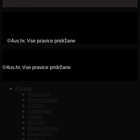
e:
info@4us.hr
©4us.hr, Vse pravice pridržane
©4us.hr, Vse pravice pridržane
Prostor
Radionica
Dnevna soba
Garaža
Garderoba
Hodnik
Igralište
Blagovaonica
Kupaonica
Kuhinja