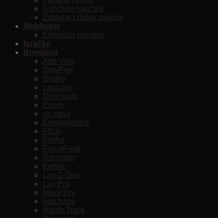
Sunčane naočale
Zdravlje i dobar osjećaj
Mobilnost
Električni romobili
Igračke
Brendovi
Arte Viva
BowFlex
Bralko
casa.pro
Doornado
Egoni
en.casa
Eurographics
FIDA
FitMat
ForceField
Gammon
Kettler
Lay-Z-Spa
Lux Pro
Maxx Dry
neu.haus
NordicTrack