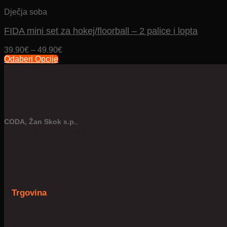
je:
272.00€.
Dječja soba
302.00€.
FIDA mini set za hokej/floorball – 2 palice i lopta
Price
39.90
€
–
49.90
€
range:
Odaberi Opcije
Ovaj
39.90€
proizvod
through
ima
49.90€
više
varijanti.
Opcije
CODA, Žan Skok s.p.
,
se
Hausenbichlerjeva ulica 8, Žalec, 3310 Žalec
mogu
odabrati
na
stranici
proizvoda
Trgovina
Prostor