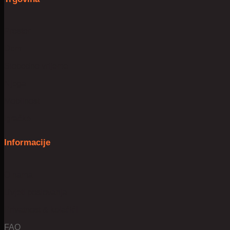
Prostor
Dom
Slobodno vrijeme
Njega
Mobilnost
Igračke
Informacije
O nama
Uvjeti poslovanja
Privatnost & kolačići
FAQ