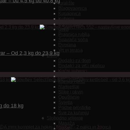
par – od 4,5 kg do 40,8 kg
Igralište
Blagovaonica
Kupaonica
Kuhinja
Dječja soba
Ured
Praonica rublja
Spavaća soba
Dvorana
Vrt in terasa
Par – Od 2,3 kg do 23,9 kg
Dom
Dodatci za dom
Dodatci za vrt i okolicu
Kućni ljubimci
Kućni tekstil
Kamini i peći
Namještaj
Slike i okviri
Opuštanje
Svjetla
kg do 18 kg
Podne prostirke
Sve za kuhinju
Slobodno vrijeme
Masaža
Sport