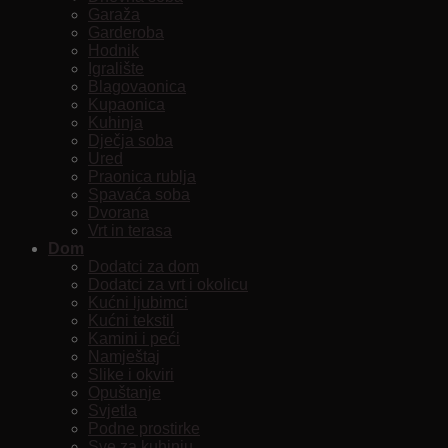
Garaža
Garderoba
Hodnik
Igralište
Blagovaonica
Kupaonica
Kuhinja
Dječja soba
Ured
Praonica rublja
Spavaća soba
Dvorana
Vrt in terasa
Dom
Dodatci za dom
Dodatci za vrt i okolicu
Kućni ljubimci
Kućni tekstil
Kamini i peći
Namještaj
Slike i okviri
Opuštanje
Svjetla
Podne prostirke
Sve za kuhinju