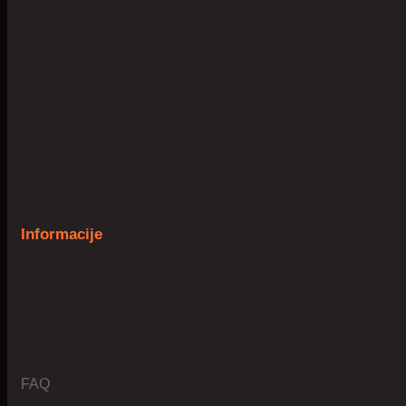
Dom
Slobodno vrijeme
Njega
Mobilnost
Igračke
Informacije
O nama
Uvijeti poslovanja
Privatnost & kolačići
FAQ