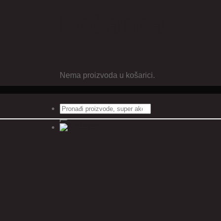
Košarica
Nema proizvoda u košarici.
Pretraži: