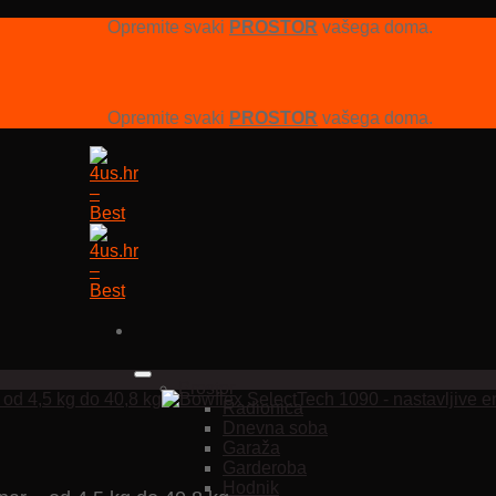
Opremite svaki
PROSTOR
vašega doma.
Opremite svaki
PROSTOR
vašega doma.
Prostor
Radionica
Dnevna soba
Garaža
Garderoba
Hodnik