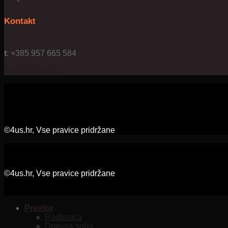
Kontakt
t
: +385 957 665 584
e:
info@4us.hr
©4us.hr, Vse pravice pridržane
©4us.hr, Vse pravice pridržane
Prostor
Radionica
Dnevna soba