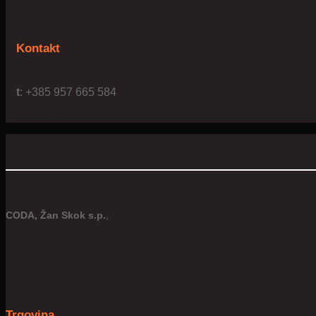
Kontakt
t
: +385 957 665 584
e:
info@4us.hr
CODA, Žan Skok s.p.
,
Hausenbichlerjeva ulica 8, Žalec, 3310 Žalec
Trgovina