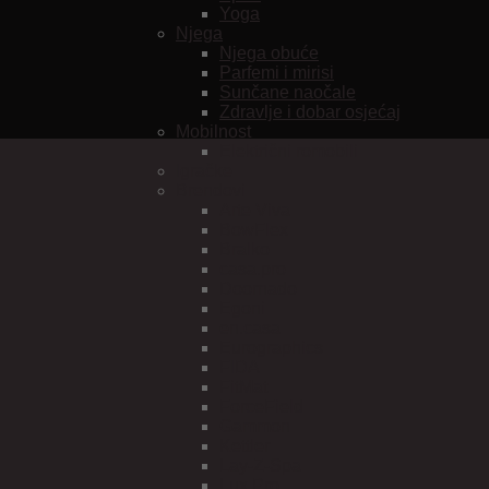
Yoga
Njega
Njega obuće
Parfemi i mirisi
Sunčane naočale
Zdravlje i dobar osjećaj
Mobilnost
Električni romobili
Igračke
Brendovi
Arte Viva
BowFlex
Bralko
casa.pro
Doornado
Egoni
en.casa
Eurographics
FIDA
FitMat
ForceField
Gammon
Kettler
Lay-Z-Spa
Lux Pro