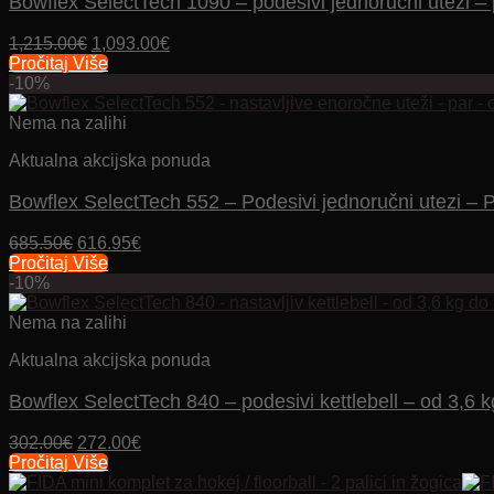
Bowflex SelectTech 1090 – podesivi jednoručni utezi – 
Izvorna
Trenutna
1,215.00
€
1,093.00
€
cijena
cijena
Pročitaj Više
bila
je:
-10%
je:
1,093.00€.
1,215.00€.
Nema na zalihi
Aktualna akcijska ponuda
Bowflex SelectTech 552 – Podesivi jednoručni utezi – 
Izvorna
Trenutna
685.50
€
616.95
€
cijena
cijena
Pročitaj Više
bila
je:
-10%
je:
616.95€.
685.50€.
Nema na zalihi
Aktualna akcijska ponuda
Bowflex SelectTech 840 – podesivi kettlebell – od 3,6 
Izvorna
Trenutna
302.00
€
272.00
€
cijena
cijena
Pročitaj Više
bila
je: