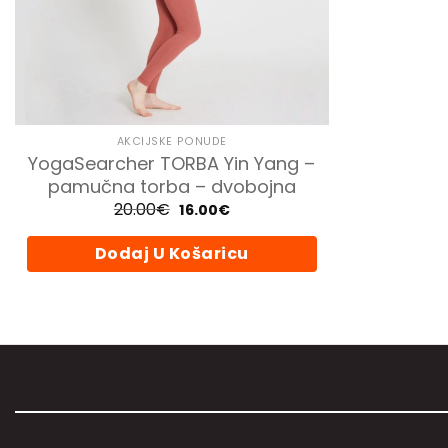
AKCIJSKE PONUDE
YogaSearcher TORBA Yin Yang –
pamučna torba – dvobojna
20.00
€
Izvorna
Trenutna
16.00
€
cijena
cijena
bila
je:
je:
16.00€.
Dodaj U Košaricu
20.00€.