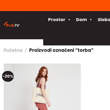
Skip
to
content
Prostor
Dom
Slob
Početna
/
Proizvodi označeni “torba”
-20%