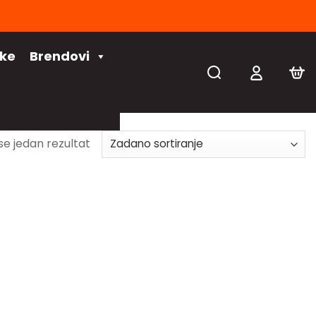
čke
Brendovi
se jedan rezultat