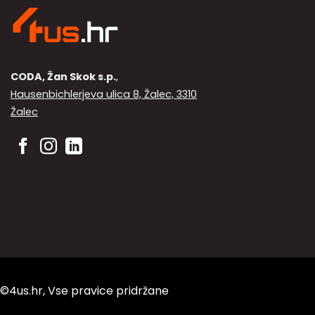
CODA, Žan Skok s.p.
,
Hausenbichlerjeva ulica 8, Žalec, 3310
Žalec
©4us.hr, Vse pravice pridržane