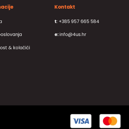
acije
Kontakt
a
t
: +385 957 665 584
poslovanja
e:
info@4us.hr
ost & kolačići