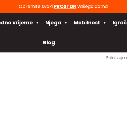
Opremite svaki
PROSTOR
vašega doma.
odno vrijeme
Njega
Mobilnost
Igra
Blog
Prikazuje 