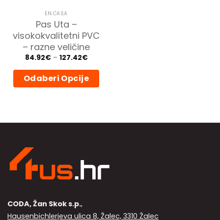
EN.CASA
Pas Uta –
visokokvalitetni PVC
– razne veličine
Price
84.92
€
–
127.42
€
range:
84.92€
through
Odaberi Opcije
127.42€
Ovaj
proizvod
ima
više
varijanti.
Opcije
se
mogu
odabrati
na
stranici
CODA, Žan Skok s.p.
,
proizvoda
Hausenbichlerjeva ulica 8, Žalec, 3310 Žalec