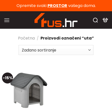
Skip
Opremite svaki
PROSTOR
vašega doma.
to
content
Početna
/
Proizvodi označeni “uta”
-15%