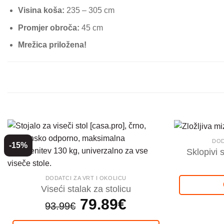
Visina koša:
235 – 305 cm
Promjer obroča:
45 cm
Mrežica priložena!
DOD
-15%
Sklopivi 
DODATCI ZA VRT I OKOLICU
Viseći stalak za stolicu
Izvorna
79.89
€
Trenutna
93.99
€
cijena
cijena
bila
je:
je:
79.89€.