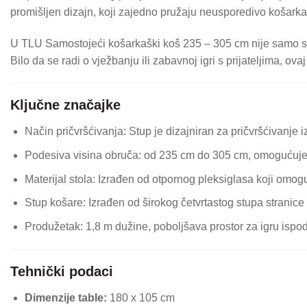
promišljen dizajn, koji zajedno pružaju neusporedivo košarka
U TLU Samostojeći košarkaški koš 235 – 305 cm nije samo spo
Bilo da se radi o vježbanju ili zabavnoj igri s prijateljima, o
Ključne značajke
Način pričvršćivanja: Stup je dizajniran za pričvršćivanje 
Podesiva visina obruča: od 235 cm do 305 cm, omogućuje ko
Materijal stola: Izrađen od otpornog pleksiglasa koji omogu
Stup košare: Izrađen od širokog četvrtastog stupa stranice
Produžetak: 1,8 m dužine, poboljšava prostor za igru ​​isp
Tehnički podaci
Dimenzije table:
180 x 105 cm