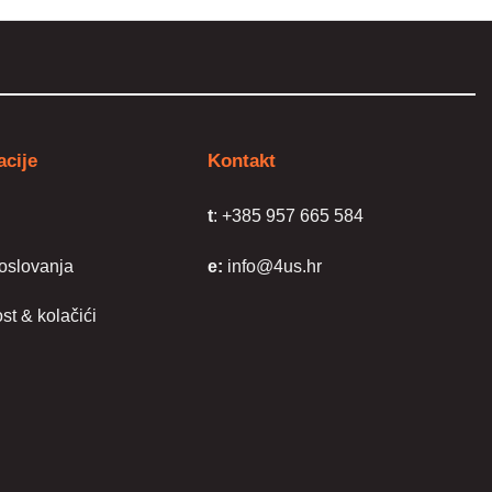
acije
Kontakt
a
t
: +385 957 665 584
poslovanja
e:
info@4us.hr
st & kolačići