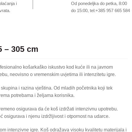
plaćanja i
Od ponedeljka do petka, 8:00
rata.
do 15:00, tel:+385 957 665 584
 – 305 cm
esionalno košarkaško iskustvo kod kuće ili na javnom
ebu, neovisno o vremenskim uvjetima ili intenzitetu igre.
skupina i razina vještina. Od mladih početnika koji tek
prema potrebama i željama korisnika.
remeno osigurava da će koš izdržati intenzivnu upotrebu.
 osigurava i njenu izdržljivost i otpornost na udarce.
om intenzivne igre. Koš odražava visoku kvalitetu materijala i