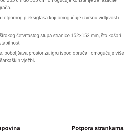
 od 235 cm do 305 cm, omogućuje korištenje za različite
grača.
od otpornog pleksiglasa koji omogućuje izvrsnu vidljivost i
širokog četvrtastog stupa stranice 152×152 mm, što košari
stabilnost.
, poboljšava prostor za igru ​​ispod obruča i omogućuje više
šarkaških vježbi.
upovina
Potpora strankama