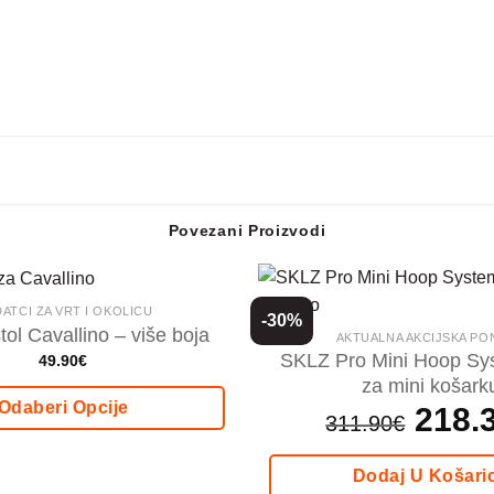
Povezani Proizvodi
ATCI ZA VRT I OKOLICU
-30%
stol Cavallino – više boja
AKTUALNA AKCIJSKA P
SKLZ Pro Mini Hoop Sys
49.90
€
za mini košark
Odaberi Opcije
Izvorna
218.
311.90
€
cijena
bila
Ovaj
je:
proizvod
311.90€.
Dodaj U Košari
ima