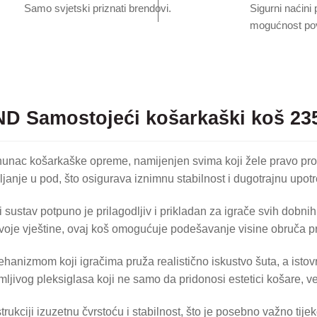
Samo svjetski priznati brendovi.
Sigurni naćini 
mogućnost pov
D Samostojeći košarkaški koš 235
nac košarkaške opreme, namijenjen svima koji žele pravo prof
ljanje u pod, što osigurava iznimnu stabilnost i dugotrajnu upotr
stav potpuno je prilagodljiv i prikladan za igrače svih dobnih 
i svoje vještine, ovaj koš omogućuje podešavanje visine obruča 
anizmom koji igračima pruža realistično iskustvo šuta, a istov
jivog pleksiglasa koji ne samo da pridonosi estetici košare, već
kciji izuzetnu čvrstoću i stabilnost, što je posebno važno tijek