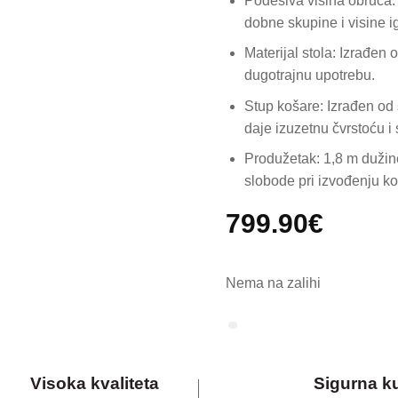
Podesiva visina obruča:
dobne skupine i visine i
Materijal stola: Izrađen 
dugotrajnu upotrebu.
Stup košare: Izrađen od 
daje izuzetnu čvrstoću i 
Produžetak: 1,8 m dužine
slobode pri izvođenju ko
799.90
€
Nema na zalihi
Visoka kvaliteta
Sigurna k