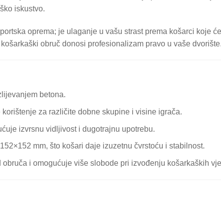
ško iskustvo.
rtska oprema; je ulaganje u vašu strast prema košarci koje će 
vaj košarkaški obruč donosi profesionalizam pravo u vaše dvorište
izlijevanjem betona.
rištenje za različite dobne skupine i visine igrača.
ćuje izvrsnu vidljivost i dugotrajnu upotrebu.
 152×152 mm, što košari daje izuzetnu čvrstoću i stabilnost.
od obruča i omogućuje više slobode pri izvođenju košarkaških vje