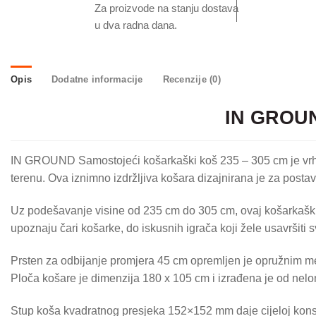
Za proizvode na stanju dostava
u dva radna dana.
Opis
Dodatne informacije
Recenzije (0)
IN GROUN
IN GROUND Samostojeći košarkaški koš 235 – 305 cm je vrhu
terenu. Ova iznimno izdržljiva košara dizajnirana je za postav
Uz podešavanje visine od 235 cm do 305 cm, ovaj košarkaški su
upoznaju čari košarke, do iskusnih igrača koji žele usavršit
Prsten za odbijanje promjera 45 cm opremljen je opružnim meh
Ploča košare je dimenzija 180 x 105 cm i izrađena je od neloml
Stup koša kvadratnog presjeka 152×152 mm daje cijeloj konstru