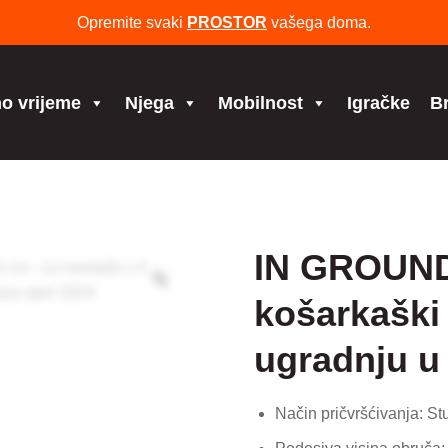
Opremite svaki
PROSTOR
vašega doma.
o vrijeme
Njega
Mobilnost
Igračke
B
IN GROUND
košarkaški
ugradnju u
Način pričvršćivanja: Stu