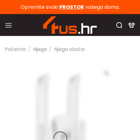
Skip
Opremite svaki
PROSTOR
vašega doma.
to
content
Početna
/
Njega
/
Njega obuće