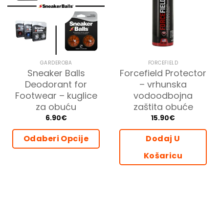
GARDEROBA
FORCEFIELD
Sneaker Balls
Forcefield Protector
Deodorant for
– vrhunska
Footwear – kuglice
vodoodbojna
za obuću
zaštita obuće
6.90
€
15.90
€
Odaberi Opcije
Dodaj U
Ovaj
Košaricu
proizvod
ima
više
varijanti.
Opcije
se