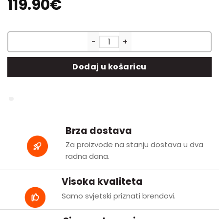
119.90
€
Maxx Dry Heavy Duty - sušilica
Dodaj u košaricu
Brza dostava
Za proizvode na stanju dostava u dva
radna dana.
Visoka kvaliteta
Samo svjetski priznati brendovi.