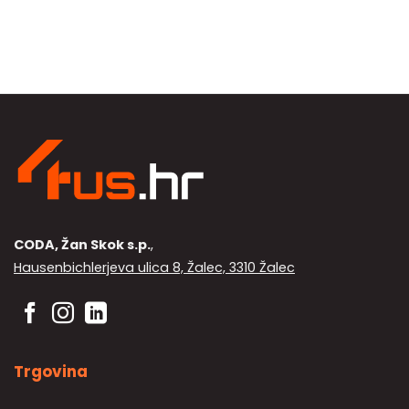
mogu
odabrati
na
stranici
proizvoda
CODA, Žan Skok s.p.
,
Hausenbichlerjeva ulica 8, Žalec, 3310 Žalec
Trgovina