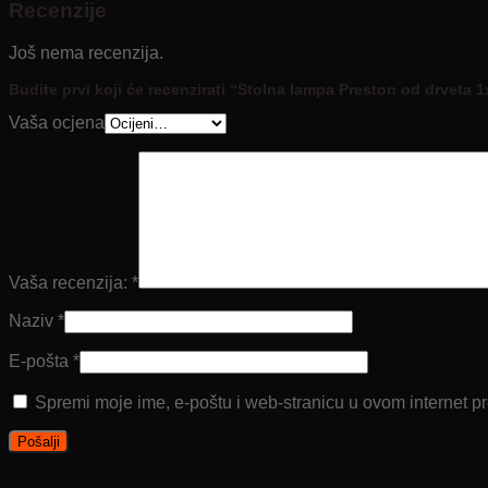
Recenzije
Još nema recenzija.
Budite prvi koji će recenzirati “Stolna lampa Preston od drveta 
Vaša ocjena
Vaša recenzija:
*
Naziv
*
E-pošta
*
Spremi moje ime, e-poštu i web-stranicu u ovom internet p