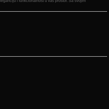
eleganciju i funkcionalnost u vaš prostor. Sa svojim