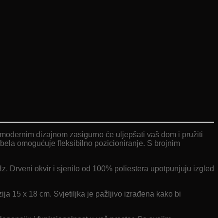
 modernim dizajnom zasigurno će uljepšati vaš dom i pružiti
abela omogućuje fleksibilno pozicioniranje. S brojnim
Drveni okvir i sjenilo od 100% poliestera upotpunjuju izgled
a 15 x 18 cm. Svjetiljka je pažljivo izrađena kako bi