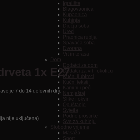
Igralište
Blagovaonica
Kupaonica
Kuhinja
Dječja soba
Ured
Praonica rublja
Spavaća soba
Dvorana
Vrt in terasa
Dom
Dodatci za dom
drveta 1x E27
Dodatci za vrt i okolicu
Kućni ljubimci
Kućni tekstil
Kamini i peći
bave je 7 do 14 delovnih dni.
Namještaj
Slike i okviri
Opuštanje
Svjetla
Podne prostirke
ja nije uključena)
Sve za kuhinju
Slobodno vrijeme
Masaža
Sport