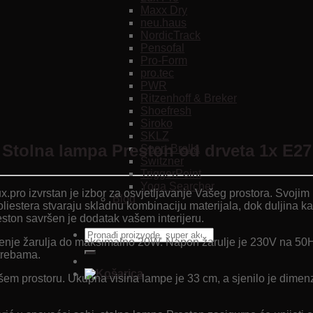
Maxx Dry
neu.haus
NordicTrack
Pensofal
Pro-Form
pro.tec
PWR
Ritzenhoff & Breker
Shoefresh
Siroko
SKLZ
Stolna lampa Preston od drveta 1x E27
Sport-Brella
Switzner
TriggerPoint
Yoga Searcher
.pro izvrstan je izbor za osvjetljavanje Vašeg prostora. Svojim
Blog
liestera stvaraju skladnu kombinaciju materijala, dok duljina k
reston savršen je dodatak vašem interijeru.
Pretraži:
e žarulja do maksimalno 20W. Napon žarulje je 230V na 50Hz. 
otrebama.
m prostoru. Ukupna visina lampe je 33 cm, a sjenilo je dimenzij