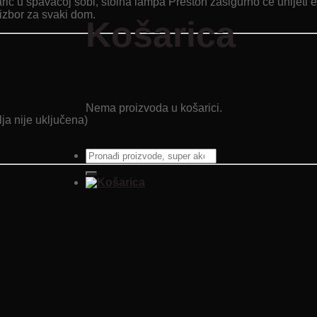
marić u spavaćoj sobi, stolna lampa Preston zasigurno će unijeti 
 izbor za svaki dom.
Košarica
Nema proizvoda u košarici.
ja nije uključena)
Pretraži: