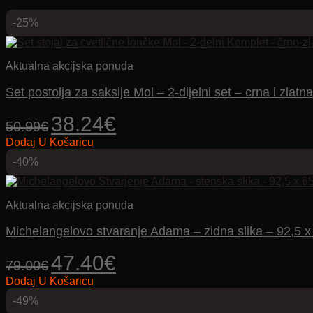
-25%
Aktualna akcijska ponuda
Set postolja za saksije Mol – 2-dijelni set – crna i zlatna
Izvorna
Trenutna
38.24
€
50.99
€
cijena
cijena
Dodaj U Košaricu
bila
je:
je:
38.24€.
-40%
50.99€.
Aktualna akcijska ponuda
Michelangelovo stvaranje Adama – zidna slika – 92,5 
Izvorna
Trenutna
47.40
€
79.00
€
cijena
cijena
Dodaj U Košaricu
bila
je:
je:
47.40€.
-49%
79.00€.