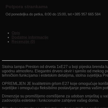
Potpora strankama
Od ponedeljka do petka, 8:00 do 15:00, tel:+385 957 665 584
Opis
Dodatne informacije
Recenzije (0)
Stolna lampa Preston od drveta 1xE27 u boji pijeska brenda lux
ugodnu atmosferu. Elegantni drveni okvir i sjenilo od mekog po
tehničkim funkcijama i estetskim detaljima, stolna svjetiljka P
OPREMLJEN JE kvalitetnim grlom E27 koje omogućuje korištenj
svjetiljke i omogućuju fleksibilno postavljanje prema vašim p
Dimenzije su promišljeno osmišljene za udoban smještaj u vaše
zadovoljila estetske i funkcionalne zahtjeve vašeg doma.