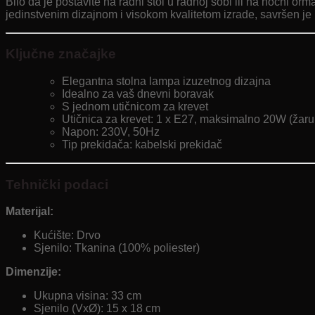
Bilo da je postavite na radni stol u radnoj sobi ili na noćni or
jedinstvenim dizajnom i visokom kvalitetom izrade, savršen je
Ključne značajke
Elegantna stolna lampa izuzetnog dizajna
Idealno za vaš dnevni boravak
S jednom utičnicom za krevet
Utičnica za krevet: 1 x E27, maksimalno 20W (žarul
Napon: 230V, 50Hz
Tip prekidača: kabelski prekidač
Tehnički podaci
Materijal:
Kućište: Drvo
Sjenilo: Tkanina (100% poliester)
Dimenzije:
Ukupna visina: 33 cm
Sjenilo (VxØ): 15 x 18 cm