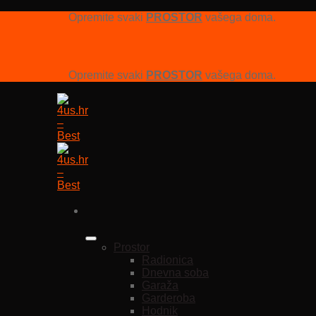
Opremite svaki
PROSTOR
vašega doma.
Opremite svaki
PROSTOR
vašega doma.
Prostor
Radionica
Dnevna soba
Garaža
Garderoba
Hodnik