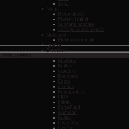
Yoga
Njega
Njega obuće
Parfemi i mirisi
Sunčane naočale
Zdravlje i dobar osjećaj
Mobilnost
Električni romobili
Igračke
Brendovi
Dodaj u košaricu
Arte Viva
BowFlex
Bralko
casa.pro
Doornado
Egoni
en.casa
Eurographics
FIDA
FitMat
ForceField
Gammon
Kettler
Lay-Z-Spa
Lux Pro