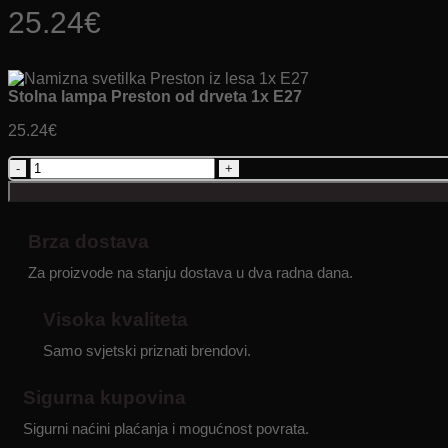
25.24
€
Stolna lampa Preston od drveta 1x E27
25.24
€
Stolna
lampa
Preston
od
drveta
Brza dostava
1x
Za proizvode na stanju dostava u dva radna dana.
E27
količina
Visoka kvaliteta
Samo svjetski priznati brendovi.
Sigurna kupovina
Sigurni naćini plaćanja i mogućnost povrata.