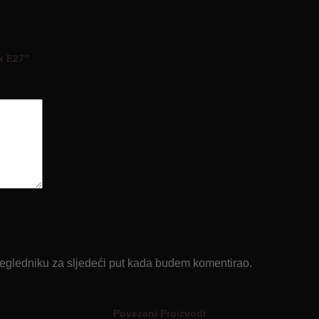
1x E27”
regledniku za sljedeći put kada budem komentirao.
Povezani Proizvodi