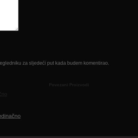
regledniku za sljedeći put kada budem komentirao.
Povezani Proizvodi
jedinačno