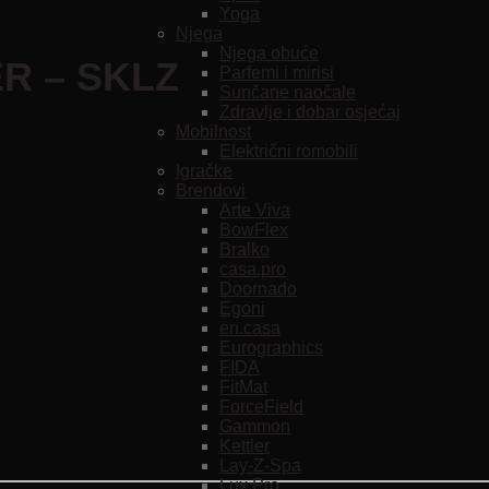
Yoga
Njega
Njega obuće
R – SKLZ
Parfemi i mirisi
Sunčane naočale
Zdravlje i dobar osjećaj
Mobilnost
Električni romobili
Igračke
Brendovi
Arte Viva
BowFlex
Bralko
casa.pro
Doornado
Egoni
en.casa
Eurographics
FIDA
FitMat
ForceField
Gammon
Kettler
Lay-Z-Spa
Lux Pro