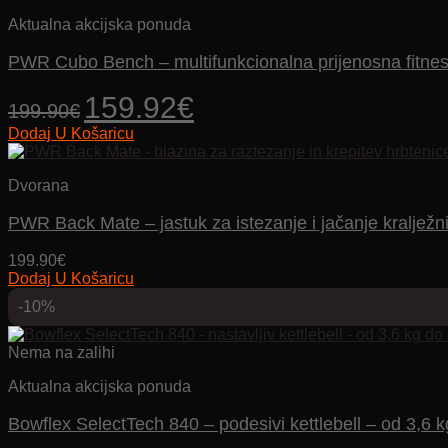
Aktualna akcijska ponuda
PWR Cubo Bench – multifunkcionalna prijenosna fitnes
Izvorna
Trenutna
159.92
€
199.90
€
cijena
cijena
Dodaj U Košaricu
bila
je:
je:
159.92€.
199.90€.
Dvorana
PWR Back Mate – jastuk za istezanje i jačanje kralježn
199.90
€
Dodaj U Košaricu
-10%
Nema na zalihi
Aktualna akcijska ponuda
Bowflex SelectTech 840 – podesivi kettlebell – od 3,6 