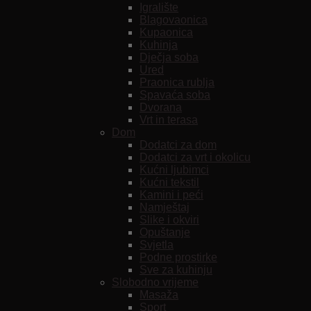
Igralište
Blagovaonica
Kupaonica
Kuhinja
Dječja soba
Ured
Praonica rublja
Spavaća soba
Dvorana
Vrt in terasa
Dom
Dodatci za dom
Dodatci za vrt i okolicu
Kućni ljubimci
Kućni tekstil
Kamini i peći
Namještaj
Slike i okviri
Opuštanje
Svjetla
Podne prostirke
Sve za kuhinju
Slobodno vrijeme
Masaža
Sport