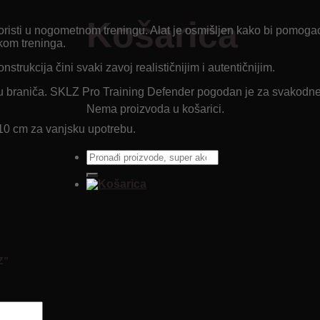
Košarica
 koristi u nogometnom treningu. Alat je osmišljen kako bi pomog
ekom treninga.
trukcija čini svaki zavoj realističnijim i autentičnijim.
 braniča. SKLZ Pro Training Defender pogodan je za svakodnevni
Nema proizvoda u košarici.
d 10 cm za vanjsku upotrebu.
Pretraži:
Z”