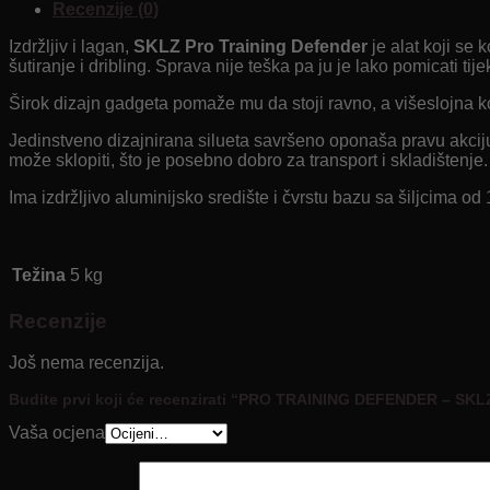
Recenzije (0)
Izdržljiv i lagan,
SKLZ Pro Training Defender
je alat koji se
šutiranje i dribling. Sprava nije teška pa ju je lako pomicati tij
Širok dizajn gadgeta pomaže mu da stoji ravno, a višeslojna kons
Jedinstveno dizajnirana silueta savršeno oponaša pravu akciju
može sklopiti, što je posebno dobro za transport i skladištenje.
Ima izdržljivo aluminijsko središte i čvrstu bazu sa šiljcima o
Težina
5 kg
Recenzije
Još nema recenzija.
Budite prvi koji će recenzirati “PRO TRAINING DEFENDER – SKL
Vaša ocjena