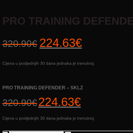
PRO TRAINING DEFENDE
Izvorna
Trenutna
224.63
€
320.90
€
cijena
cijena
bila
je:
Cijena u posljednjih 30 dana jednaka je trenutnoj.
je:
224.63€.
320.90€.
PRO TRAINING DEFENDER – SKLZ
Izvorna
Trenutna
224.63
€
320.90
€
cijena
cijena
bila
je:
je:
224.63€.
Cijena u posljednjih 30 dana jednaka je trenutnoj.
320.90€.