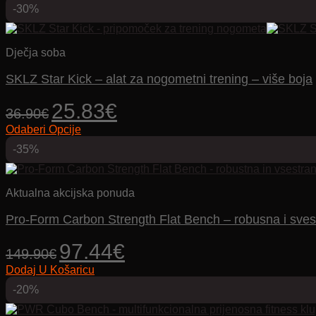
Ovaj
49.90€
-30%
proizvod
through
ima
359.61€
više
varijanti.
Dječja soba
Opcije
se
SKLZ Star Kick – alat za nogometni trening – više boja
mogu
odabrati
Izvorna
Trenutna
25.83
€
36.90
€
na
cijena
cijena
stranici
Odaberi Opcije
bila
je:
proizvoda
Ovaj
je:
25.83€.
-35%
proizvod
36.90€.
ima
više
varijanti.
Aktualna akcijska ponuda
Opcije
se
Pro-Form Carbon Strength Flat Bench – robusna i svest
mogu
odabrati
Izvorna
Trenutna
97.44
€
149.90
€
na
cijena
cijena
stranici
Dodaj U Košaricu
bila
je:
proizvoda
je:
97.44€.
-20%
149.90€.