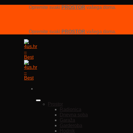
Opremite svaki
PROSTOR
vašega doma.
Opremite svaki
PROSTOR
vašega doma.
Prostor
Radionica
Dnevna soba
Garaža
Garderoba
Hodnik