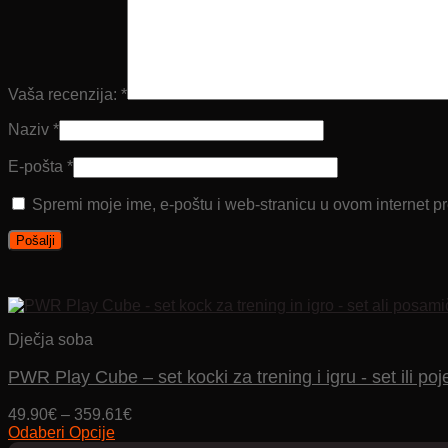
Vaša recenzija:
*
Naziv
*
E-pošta
*
Spremi moje ime, e-poštu i web-stranicu u ovom internet p
Dječja soba
PWR Play Cube – set kocki za trening i igru ​​- set ili po
Price
49.90
€
–
359.61
€
range:
Odaberi Opcije