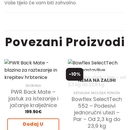
Vaše tijelo će vam biti zahvalno.
Povezani Proizvodi
-10%
NEMA NA ZALIHI
DVORANA
PWR Back Mate –
AKTUALNA AKCIJSKA PONUDA
jastuk za istezanje i
Bowflex SelectTech
jačanje kralježnice
552 – Podesivi
jednoručni utezi –
199.90
€
Par – Od 2,3 kg do
Dodaj U
23,9 kg