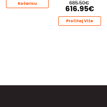
685.50
€
Košaricu
616.95
€
Izvorna
Trenutn
cijena
cijena
bila
je:
je:
616.95€
685.50€.
Pročitaj Više