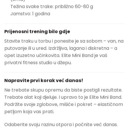
Težina svake trake: približno 60-80 g
Jamstvo: 1 godina
Prijenosni trening bilo gdje
Stavite traku u torbu i ponesite je sa sobom – van, na
putovanje ili u ured. Izdržljiva, lagana i diskretna – a
opet izuzetno učinkovita. Elite Mini Band je vaš
privatni fitness studio u džepu.
Napravite prvi korak već danas!
Ne trebate skupu opremu da biste postigli rezultate.
Trebate alat koji djeluje. I upravo to je Elite Mini Band.
Podržite svoje zglobove, mišiće i pokret – elastičnom
petljom koja vas prati.
Odaberite svoju razinu otpora i počnite već danas.