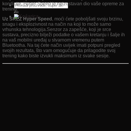
kondicije, Hyper Speed ​​​​je neizostavan dio vaše opreme za
Pretraži:
trening.
Uz SKLZ Hyper Speed
, moći ćete poboljšati svoju brzinu,
snagu i eksplozivnost na način na koji to može samo
vrhunska tehnologija.Senzor za zapešće, koji je srce
sustava, precizno bilježi podatke o vašem kretanju i šalje ih
na vaš mobilni uređaj u stvarnom vremenu putem
Bluetootha. Na taj ćete način uvijek imati potpuni pregled
svojih rezultata, što vam omogućuje da prilagodite svoj
trening kako biste izvukli maksimum iz svake sesije.