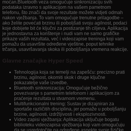
moćan.Bluetooth veza omogućuje sinkronizaciju svih
podataka izravno s aplikacijom na vašem pametnom
telefonu, što znači da svoje rezultate možete vidjeti odmah
nakon vježbanja. To vam omogućuje trenutne prilagodbe –
ako želite povećati brzinu ili poboljšati svoju agilnost, podaci
koje dobijete bit će ključni za postizanje tih ciljeva. Aplikacija
je jednostavna za korištenje i nudi vam ne samo grafičke
prikaze vaših rezultata, već i videozapise treninga koji vam
pomažu da usavršite određene vještine, poput tehnike
trčanja, usavršavanja skoka ili poboljšanja vremena reakcije.
Glavne značajke Hyper Speed
Tehnologija koja se temelji na zapešću: precizno prati
brzinu, agilnost, okomiti skok i druge ključne
pokazatelje vaše izvedbe.
Bluetooth sinkronizacija: Omogućuje bežično
povezivanje s pametnim telefonom i aplikacijom za
praćenje rezultata u stvarnom vremenu.
Multifunkcionalni trening: Sustav je dizajniran za
sportaše različitih disciplina, jer pomaže u poboljšanju
brzine, agilnosti, izdržljivosti i eksplozivnosti.
Video zapisi vježbanja: Aplikacija uključuje bogatu
biblioteku videozapisa vježbanja koji vam omogućuju
da se usredotočite na određene aspekte svoje fizičke