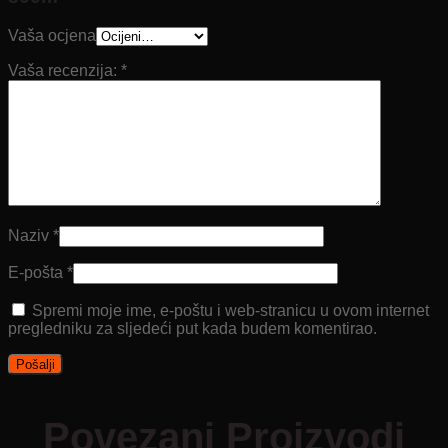
Vaša ocjena
Vaša recenzija:
*
Naziv
*
E-pošta
*
Spremi moje ime, e-poštu i web-stranicu u ovom internet
pregledniku za sljedeći put kada budem komentirao.
Povezani Proizvodi