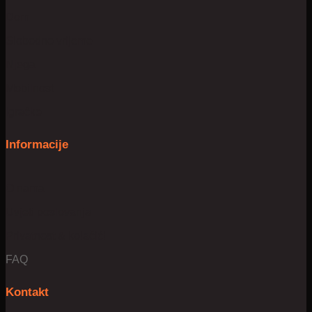
Dom
Slobodno vrijeme
Njega
Mobilnost
Igračke
Informacije
O nama
Uvjeti poslovanja
Privatnost & kolačići
FAQ
Kontakt