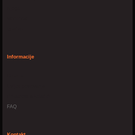
Njega
Mobilnost
Igračke
Informacije
O nama
Uvijeti poslovanja
Privatnost & kolačići
FAQ
Kontakt