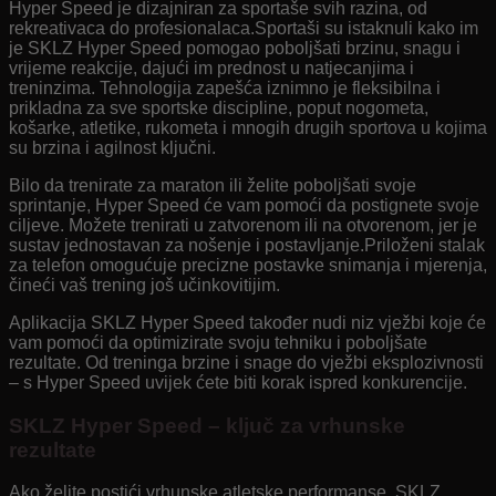
Hyper Speed ​​​​je dizajniran za sportaše svih razina, od
rekreativaca do profesionalaca.Sportaši su istaknuli kako im
je SKLZ Hyper Speed ​​​​pomogao poboljšati brzinu, snagu i
vrijeme reakcije, dajući im prednost u natjecanjima i
treninzima. Tehnologija zapešća iznimno je fleksibilna i
prikladna za sve sportske discipline, poput nogometa,
košarke, atletike, rukometa i mnogih drugih sportova u kojima
su brzina i agilnost ključni.
Bilo da trenirate za maraton ili želite poboljšati svoje
sprintanje, Hyper Speed ​​​​će vam pomoći da postignete svoje
ciljeve. Možete trenirati u zatvorenom ili na otvorenom, jer je
sustav jednostavan za nošenje i postavljanje.Priloženi stalak
za telefon omogućuje precizne postavke snimanja i mjerenja,
čineći vaš trening još učinkovitijim.
Aplikacija SKLZ Hyper Speed ​​također nudi niz vježbi koje će
vam pomoći da optimizirate svoju tehniku ​​i poboljšate
rezultate. Od treninga brzine i snage do vježbi eksplozivnosti
– s Hyper Speed ​​​​uvijek ćete biti korak ispred konkurencije.
SKLZ Hyper Speed ​​​​– ključ za vrhunske
rezultate
Ako želite postići vrhunske atletske performanse, SKLZ