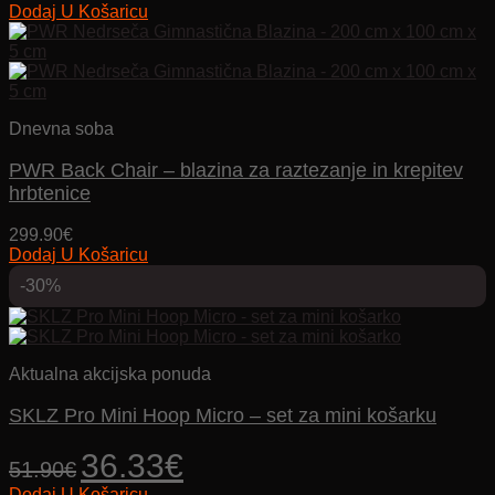
Dodaj U Košaricu
bila
je:
je:
47.94€.
79.90€.
Dnevna soba
PWR Back Chair – blazina za raztezanje in krepitev
hrbtenice
299.90
€
Dodaj U Košaricu
-30%
Aktualna akcijska ponuda
SKLZ Pro Mini Hoop Micro – set za mini košarku
Izvorna
Trenutna
36.33
€
51.90
€
cijena
cijena
Dodaj U Košaricu