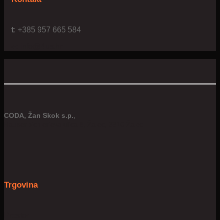
t
: +385 957 665 584
e:
info@4us.hr
CODA, Žan Skok s.p.
,
Hausenbichlerjeva ulica 8, Žalec, 3310 Žalec
Trgovina
Prostor