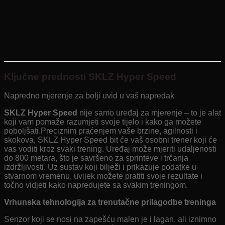
Ključne prednosti SKLZ Hyper Speed
Napredno mjerenje za bolji uvid u vaš napredak
SKLZ Hyper Speed
​​​​nije samo uređaj za mjerenje – to je alat
koji vam pomaže razumjeti svoje tijelo i kako ga možete
poboljšati.Preciznim praćenjem vaše brzine, agilnosti i
skokova, SKLZ Hyper Speed ​​​​bit će vaš osobni trener koji će
vas voditi kroz svaki trening. Uređaj može mjeriti udaljenosti
do 800 metara, što je savršeno za sprinteve i trčanja
izdržljivosti. Uz sustav koji bilježi i prikazuje podatke u
stvarnom vremenu, uvijek možete pratiti svoje rezultate i
točno vidjeti kako napredujete sa svakim treningom.
Vrhunska tehnologija za trenutačne prilagodbe treninga
Senzor koji se nosi na zapešću malen je i lagan, ali iznimno