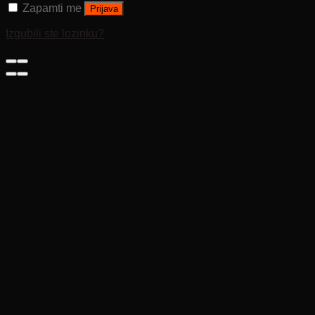
Zapamti me
Prijava
Izgubili ste lozinku?