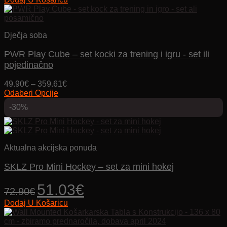
bila
je:
je:
36.33€.
51.90€.
Dječja soba
PWR Play Cube – set kocki za trening i igru ​​- set ili
pojedinačno
Price
49.90
€
–
359.61
€
range:
Odaberi Opcije
Ovaj
49.90€
-30%
proizvod
through
ima
359.61€
više
varijanti.
Opcije
Aktualna akcijska ponuda
se
mogu
SKLZ Pro Mini Hockey – set za mini hokej
odabrati
na
Izvorna
Trenutna
51.03
€
72.90
€
stranici
cijena
cijena
proizvoda
Dodaj U Košaricu
bila
je:
je:
51.03€.
72.90€.