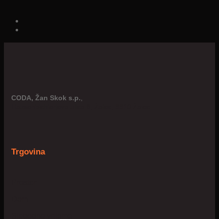
CODA, Žan Skok s.p.
,
Hausenbichlerjeva ulica 8, Žalec, 3310 Žalec
Trgovina
Prostor
Dom
Slobodno vrijeme