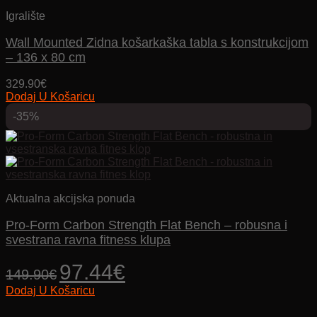
Igralište
Wall Mounted Zidna košarkaška tabla s konstrukcijom
– 136 x 80 cm
329.90
€
Dodaj U Košaricu
-35%
Aktualna akcijska ponuda
Pro-Form Carbon Strength Flat Bench – robusna i
svestrana ravna fitness klupa
Izvorna
Trenutna
97.44
€
149.90
€
cijena
cijena
Dodaj U Košaricu
bila
je:
je:
97.44€.
149.90€.