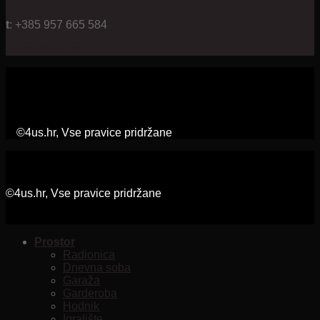
t
: +385 957 665 584
e:
info@4us.hr
©4us.hr, Vse pravice pridržane
©4us.hr, Vse pravice pridržane
Prostor
Radionica
Dnevna soba
Garaža
Garderoba
Hodnik
Igralište