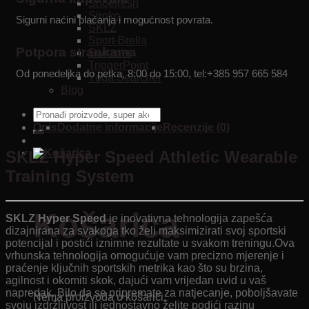
Shoefresh
Siroko
Sigurni naćini plaćanja i mogućnost povrata.
SKLZ
Sport-Brella
Potpora strankama
Switzner
TriggerPoint
Od ponedeljka do petka, 8:00 do 15:00, tel:+385 957 665 584
Yoga Searcher
Blog
Pretraži:
Opis
Dodatne informacije
Recenzije (0)
SKLZ Hyper Speed Athletic Wearable
Training System
Košarica
SKLZ Hyper Speed
​​​​je inovativna tehnologija zapešća
dizajnirana za svakoga tko želi maksimizirati svoj sportski
potencijal i postići iznimne rezultate u svakom treningu.Ova
vrhunska tehnologija omogućuje vam precizno mjerenje i
praćenje ključnih sportskih metrika kao što su brzina,
agilnost i okomiti skok, dajući vam vrijedan uvid u vaš
napredak. Bilo da se pripremate za natjecanje, poboljšavate
Nema proizvoda u košarici.
svoju izdržljivost ili jednostavno želite podići razinu