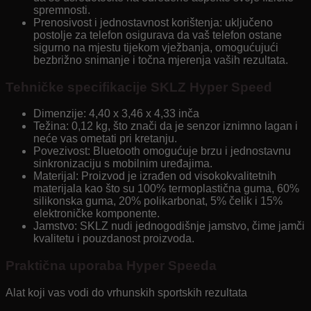
spremnosti.
Prenosivost i jednostavnost korištenja: uključeno
postolje za telefon osigurava da vaš telefon ostane
sigurno na mjestu tijekom vježbanja, omogućujući
bezbrižno snimanje i točna mjerenja vaših rezultata.
Tehničke specifikacije SKLZ Hyper Speed
Dimenzije: 4,40 x 3,46 x 4,33 inča
Težina: 0,12 kg, što znači da je senzor iznimno lagan i
neće vas ometati pri kretanju.
Povezivost: Bluetooth omogućuje brzu i jednostavnu
sinkronizaciju s mobilnim uređajima.
Materijal: Proizvod je izrađen od visokokvalitetnih
materijala kao što su 100% termoplastična guma, 60%
silikonska guma, 20% polikarbonat, 5% čelik i 15%
elektroničke komponente.
Jamstvo: SKLZ nudi jednogodišnje jamstvo, čime jamči
kvalitetu i pouzdanost proizvoda.
Praktična uporaba Hyper Speeda
Alat koji vas vodi do vrhunskih sportskih rezultata