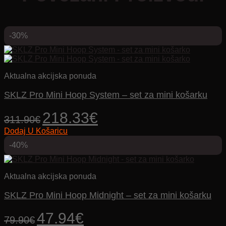
-30%
Aktualna akcijska ponuda
SKLZ Pro Mini Hoop System – set za mini košarku
Izvorna
Trenutna
218.33
€
311.90
€
cijena
cijena
Dodaj U Košaricu
bila
je:
je:
218.33€.
-40%
311.90€.
Aktualna akcijska ponuda
SKLZ Pro Mini Hoop Midnight – set za mini košarku
Izvorna
Trenutna
47.94
€
79.90
€
cijena
cijena