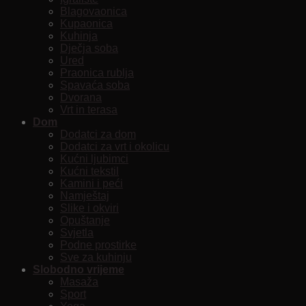
Blagovaonica
Kupaonica
Kuhinja
Dječja soba
Ured
Praonica rublja
Spavaća soba
Dvorana
Vrt in terasa
Dom
Dodatci za dom
Dodatci za vrt i okolicu
Kućni ljubimci
Kućni tekstil
Kamini i peći
Namještaj
Slike i okviri
Opuštanje
Svjetla
Podne prostirke
Sve za kuhinju
Slobodno vrijeme
Masaža
Sport