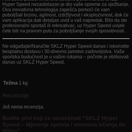
Hyper Speed ​​​​nezaobilazan je dio vaše opreme za vježbanje.
Ova inovativna tehnologija zapešća pomoći će vam
poboljšati brzinu, agilnost, izdržljivost i eksplozivnost, dok će
vam aplikacija dati detaljan uvid u vaš napredak. Bilo da ste
profesionalni sportaš ili rekreativac, uz Hyper Speed ​​​​uvijek
ćete biti na pravom putu za poboljšanje svojih sposobnosti.
Ne odgađajte!Naručite SKLZ Hyper Speed ​​danas i iskoristite
besplatnu dostavu i 30-dnevno jamstvo zadovoljstva. Vaša
sportska budućnost je u vašim rukama – počnite je oblikovati
danas uz SKLZ Hyper Speed.
Težina
1 kg
Recenzije
Još nema recenzija.
Budite prvi koji će recenzirati “SKLZ Hyper
Speed ​​​​– Mjerenje sprinta i vremena trčanja do
800m”