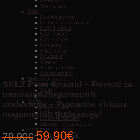
Dvorana
Vrt in terasa
Dom
Dodatci za dom
Dodatci za vrt i okolicu
Kućni ljubimci
Kućni tekstil
Kamini i peći
Namještaj
Slike i okviri
Opuštanje
Svjetla
Podne prostirke
Sve za kuhinju
Slobodno vrijeme
SKLZ Pass Around – Pomoć za
Masaža
Sport
treniranje nogometnih
Yoga
Njega
dodavanja – Postanite virtuoz
Njega obuće
nogometnih dodavanja!
Parfemi i mirisi
Sunčane naočale
Zdravlje i dobar osjećaj
Mobilnost
Izvorna
Trenutna
59.90
€
79.90
€
Električni romobili