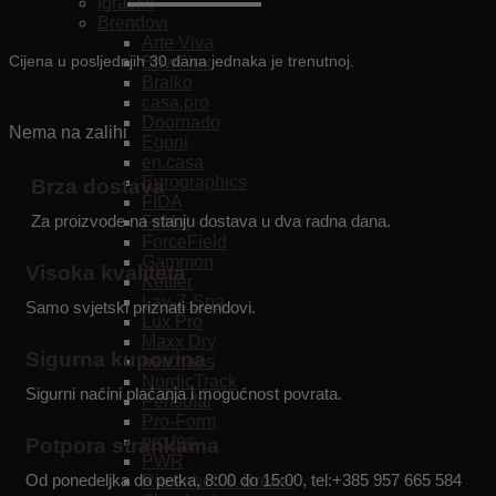
Igračke
cijena
cijena
Brendovi
Arte Viva
bila
je:
Cijena u posljednjih 30 dana jednaka je trenutnoj.
BowFlex
je:
59.90€.
Bralko
casa.pro
79.90€.
Doornado
Nema na zalihi
Egoni
en.casa
Eurographics
Brza dostava
FIDA
Za proizvode na stanju dostava u dva radna dana.
FitMat
ForceField
Gammon
Visoka kvaliteta
Kettler
Lay-Z-Spa
Samo svjetski priznati brendovi.
Lux Pro
Maxx Dry
Sigurna kupovina
neu.haus
NordicTrack
Sigurni naćini plaćanja i mogućnost povrata.
Pensofal
Pro-Form
pro.tec
Potpora strankama
PWR
Od ponedeljka do petka, 8:00 do 15:00, tel:+385 957 665 584
Ritzenhoff & Breker