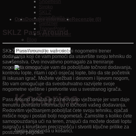
Shoefresh
Siroko
SKLZ
Sport-Brella
Opis
Dodatne informacije
Recenzije (0)
Switzner
TriggerPoint
SKLZ Pass Around
Yoga Searcher
Blog
Pretraži:
SKLZ Pass Around je vaš osobni nogometni trener
dodavanja koji će vam pomoći da usavršite svoju tehniku ​​do
savršenstva. Ovo inovativno pomagalo za treniranje
nogometa omogućuje vam da poboljšate točnost dodavanja,
kontrolu lopte, ritam i opći osjećaj lopte, bilo da ste početnik
ili iskusan igrač. Možete vježbati i desnom i lijevom nogom,
što vam omogućuje da sveobuhvatno razvijete svoje
nogometne vještine i pretvorite vas u svestranog igrača.
Košarica
Pass Around idealan je za neovisno vježbanje jer vam daje
trenutnu povratnu informaciju o točnosti vašeg dodavanja.
Redovitim vježbanjem poboljšat ćete svoju tehniku, ojačati
mišiće nogu i postati bolji nogometaš. Zamislite s koliko ćete
samopouzdanja ući na teren, znajući da možete dodati loptu
suigraču s kirurškom preciznošću i stvoriti ključne prilike za
Nema proizvoda u košarici.
postizanje pogotka.