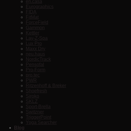
en.casa
Eurographics
FIDA
FitMat
ForceField
Gammon
Kettler
Lay-Z-Spa
Lux Pro
Maxx Dry
neu.haus
NordicTrack
Pensofal
Pro-Form
pro.tec
PWR
Ritzenhoff & Breker
Shoefresh
Siroko
SKLZ
Sport-Brella
Switzner
TriggerPoint
Yoga Searcher
Blog