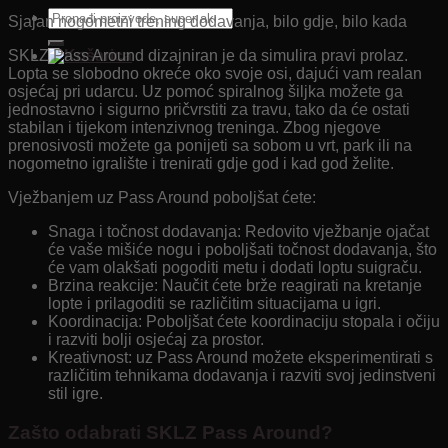
Pretraži:
Sjajan nogometni trening dodavanja, bilo gdje, bilo kada
SKLZ Pass Around dizajniran je da simulira pravi prolaz.
Lopta se slobodno okreće oko svoje osi, dajući vam realan
osjećaj pri udarcu. Uz pomoć spiralnog šiljka možete ga
jednostavno i sigurno pričvrstiti za travu, tako da će ostati
stabilan i tijekom intenzivnog treninga. Zbog njegove
prenosivosti možete ga ponijeti sa sobom u vrt, park ili na
nogometno igralište i trenirati gdje god i kad god želite.
Vježbanjem uz Pass Around poboljšat ćete:
Snaga i točnost dodavanja: Redovito vježbanje ojačat
će vaše mišiće nogu i poboljšati točnost dodavanja, što
će vam olakšati pogoditi metu i dodati loptu suigraču.
Brzina reakcije: Naučit ćete brže reagirati na kretanje
lopte i prilagoditi se različitim situacijama u igri.
Koordinacija: Poboljšat ćete koordinaciju stopala i očiju
i razviti bolji osjećaj za prostor.
Kreativnost: uz Pass Around možete eksperimentirati s
različitim tehnikama dodavanja i razviti svoj jedinstveni
stil igre.
Zašto odabrati SKLZ Pass Around?