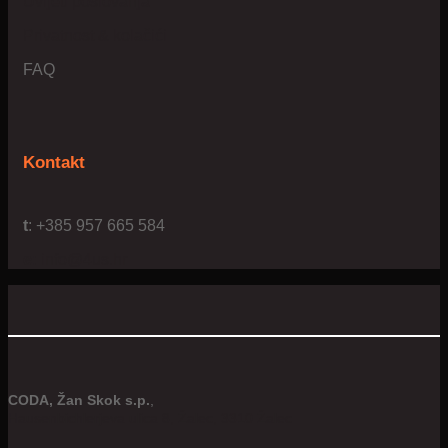
Uvijeti poslovanja
Privatnost & kolačići
FAQ
Kontakt
t
: +385 957 665 584
e:
info@4us.hr
CODA, Žan Skok s.p.
,
Hausenbichlerjeva ulica 8, Žalec, 3310 Žalec