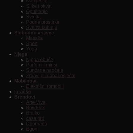
Namještaj
Slike i okviri
Opuštanje
Svjetla
Podne prostirke
Sve za kuhinju
Slobodno vrijeme
Masaža
Sport
Yoga
Njega
Njega obuće
Parfemi i mirisi
Sunčane naočale
Zdravlje i dobar osjećaj
Mobilnost
Električni romobili
Igračke
Brendovi
Arte Viva
BowFlex
Bralko
casa.pro
Doornado
Egoni