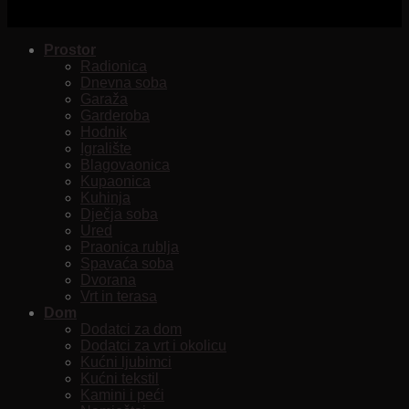
Prostor
Radionica
Dnevna soba
Garaža
Garderoba
Hodnik
Igralište
Blagovaonica
Kupaonica
Kuhinja
Dječja soba
Ured
Praonica rublja
Spavaća soba
Dvorana
Vrt in terasa
Dom
Dodatci za dom
Dodatci za vrt i okolicu
Kućni ljubimci
Kućni tekstil
Kamini i peći