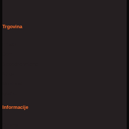
Trgovina
Prostor
Dom
Slobodno vrijeme
Njega
Mobilnost
Igračke
Informacije
O nama