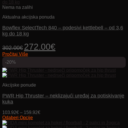
Nema na zalihi
Aktualna akcijska ponuda
Bowflex SelectTech 840 – podesivi kettlebell – od 3,6
kg do 18 kg
Izvorna
Trenutna
272.00
€
302.00
€
cijena
cijena
Pročitaj Više
bila
je:
je:
272.00€.
-20%
302.00€.
Akcijske ponude
PWR Hip Thruster – neklizajući uređaj za potiskivanje
kuka
Price
103.92
€
–
159.92
€
range:
Odaberi Opcije
Ovaj
103.92€
proizvod
through