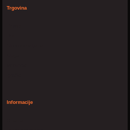
Trgovina
Prostor
Dom
Slobodno vrijeme
Njega
Mobilnost
Igračke
Informacije
O nama