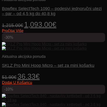
Bowflex SelectTech 1090 – podesivi jednoručni utezi
– par – od 4,5 kg do 40,8 kg
Izvorna
Trenutna
1,093.00
€
1,215.00
€
cijena
cijena
Pročitaj Više
bila
je:
je:
1,093.00€.
-30%
1,215.00€.
Aktualna akcijska ponuda
SKLZ Pro Mini Hoop Micro – set za mini košarku
Izvorna
Trenutna
36.33
€
51.90
€
cijena
cijena
Dodaj U Košaricu
bila
je:
je:
36.33€.
-10%
51.90€.