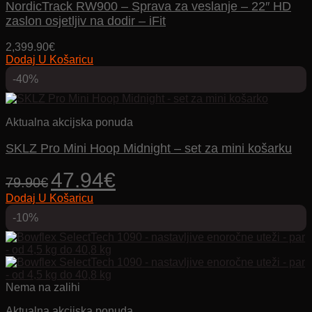
NordicTrack RW900 – Sprava za veslanje – 22″ HD
zaslon osjetljiv na dodir – iFit
2,399.90
€
Dodaj U Košaricu
-40%
Aktualna akcijska ponuda
SKLZ Pro Mini Hoop Midnight – set za mini košarku
Izvorna
Trenutna
47.94
€
79.90
€
cijena
cijena
Dodaj U Košaricu
bila
je:
je:
47.94€.
-10%
79.90€.
Nema na zalihi
Aktualna akcijska ponuda