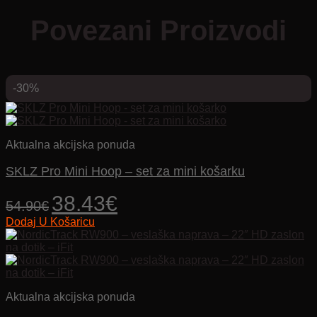
Povezani Proizvodi
-30%
Aktualna akcijska ponuda
SKLZ Pro Mini Hoop – set za mini košarku
Izvorna
Trenutna
38.43
€
54.90
€
cijena
cijena
Dodaj U Košaricu
bila
je:
je:
38.43€.
54.90€.
Aktualna akcijska ponuda