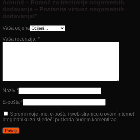
Around – Pomoć za treniranje nogometnih
dodavanja – Postanite virtuoz nogometnih
dodavanja!”
Vaša ocjena
Vaša recenzija:
*
Naziv
*
E-pošta
*
Spremi moje ime, e-poštu i web-stranicu u ovom internet
pregledniku za sljedeći put kada budem komentirao.