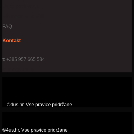
Uvjeti poslovanja
Privatnost & kolačići
FAQ
Kontakt
t
: +385 957 665 584
e:
info@4us.hr
©4us.hr, Vse pravice pridržane
©4us.hr, Vse pravice pridržane