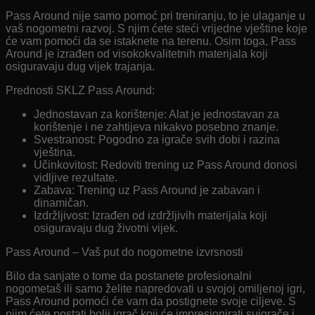
Pass Around nije samo pomoć pri treniranju, to je ulaganje u
vaš nogometni razvoj. S njim ćete steći vrijedne vještine koje
će vam pomoći da se istaknete na terenu. Osim toga, Pass
Around je izrađen od visokokvalitetnih materijala koji
osiguravaju dug vijek trajanja.
Prednosti SKLZ Pass Around:
Jednostavan za korištenje: Alat je jednostavan za
korištenje i ne zahtijeva nikakvo posebno znanje.
Svestranost: Pogodno za igrače svih dobi i razina
vještina.
Učinkovitost: Redoviti trening uz Pass Around donosi
vidljive rezultate.
Zabava: Trening uz Pass Around je zabavan i
dinamičan.
Izdržljivost: Izrađen od izdržljivih materijala koji
osiguravaju dug životni vijek.
Pass Around – Vaš put do nogometne izvrsnosti
Bilo da sanjate o tome da postanete profesionalni
nogometaš ili samo želite napredovati u svojoj omiljenoj igri,
Pass Around pomoći će vam da postignete svoje ciljeve. S
njim ćete postati bolji igrač koji će impresionirati suigrače i