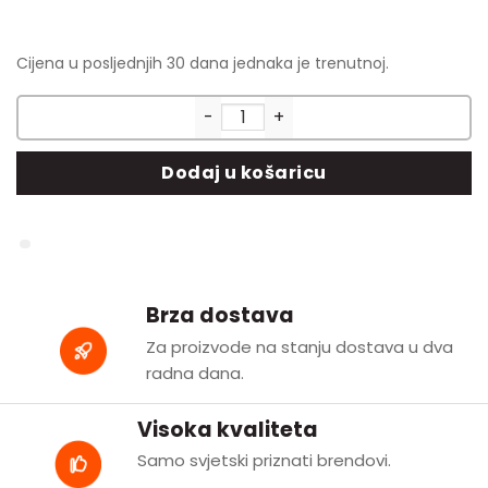
cijena
cijena
bila
je:
je:
31.45€.
Cijena u posljednjih 30 dana jednaka je trenutnoj.
62.90€.
SKLZ Reactive Agility Ladder –
Dodaj u košaricu
Brza dostava
Za proizvode na stanju dostava u dva
radna dana.
Visoka kvaliteta
Samo svjetski priznati brendovi.