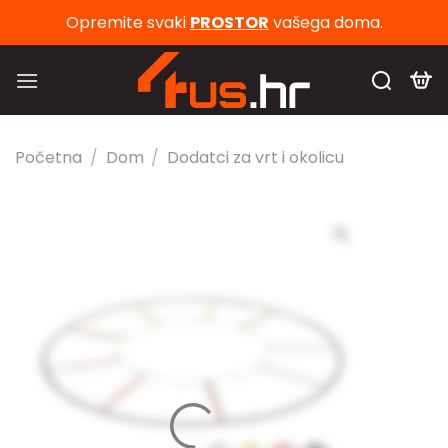
Skip
Opremite svaki
PROSTOR
vašega doma.
to
content
Početna
/
Dom
/
Dodatci za vrt i okolicu