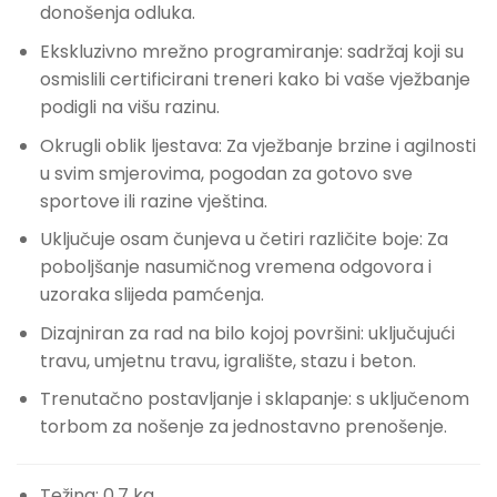
donošenja odluka.
Ekskluzivno mrežno programiranje: sadržaj koji su
osmislili certificirani treneri kako bi vaše vježbanje
podigli na višu razinu.
Okrugli oblik ljestava: Za vježbanje brzine i agilnosti
u svim smjerovima, pogodan za gotovo sve
sportove ili razine vještina.
Uključuje osam čunjeva u četiri različite boje: Za
poboljšanje nasumičnog vremena odgovora i
uzoraka slijeda pamćenja.
Dizajniran za rad na bilo kojoj površini: uključujući
travu, umjetnu travu, igralište, stazu i beton.
Trenutačno postavljanje i sklapanje: s uključenom
torbom za nošenje za jednostavno prenošenje.
Težina: 0,7 kg