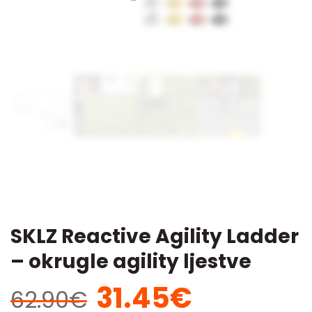
SKLZ Reactive Agility Ladder
– okrugle agility ljestve
31.45
€
Izvorna
Trenutna
62.90
€