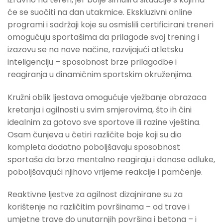
će se suočiti na dan utakmice. Ekskluzivni online
programi i sadržaji koje su osmislili certificirani treneri
omogućuju sportašima da prilagode svoj trening i
izazovu se na nove načine, razvijajući atletsku
inteligenciju – sposobnost brze prilagodbe i
reagiranja u dinamičnim sportskim okruženjima.
Kružni oblik ljestava omogućuje vježbanje obrazaca
kretanja i agilnosti u svim smjerovima, što ih čini
idealnim za gotovo sve sportove ili razine vještina.
Osam čunjeva u četiri različite boje koji su dio
kompleta dodatno poboljšavaju sposobnost
sportaša da brzo mentalno reagiraju i donose odluke,
poboljšavajući njihovo vrijeme reakcije i pamćenje.
Reaktivne ljestve za agilnost dizajnirane su za
korištenje na različitim površinama – od trave i
umjetne trave do unutarnjih površina i betona – i