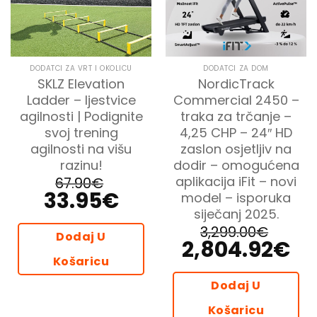
DODATCI ZA VRT I OKOLICU
DODATCI ZA DOM
SKLZ Elevation
NordicTrack
Ladder – ljestvice
Commercial 2450 –
agilnosti | Podignite
traka za trčanje –
svoj trening
4,25 CHP – 24″ HD
agilnosti na višu
zaslon osjetljiv na
razinu!
dodir – omogućena
aplikacija iFit – novi
67.90
€
33.95
€
Izvorna
Trenutna
model – isporuka
cijena
cijena
siječanj 2025.
bila
je:
je:
33.95€.
3,299.00
€
67.90€.
Dodaj U
2,804.92
€
Izvorna
Trenu
cijena
cijen
Košaricu
bila
je:
je:
2,804
3,299.00€.
Dodaj U
Košaricu