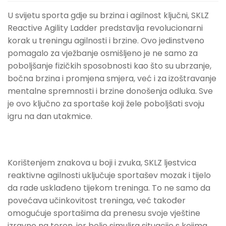
U svijetu sporta gdje su brzina i agilnost ključni, SKLZ
Reactive Agility Ladder predstavlja revolucionarni
korak u treningu agilnosti i brzine. Ovo jedinstveno
pomagalo za vježbanje osmišljeno je ne samo za
poboljšanje fizičkih sposobnosti kao što su ubrzanje,
bočna brzina i promjena smjera, već i za izoštravanje
mentalne spremnosti i brzine donošenja odluka. Sve
je ovo ključno za sportaše koji žele poboljšati svoju
igru ​​na dan utakmice.
Korištenjem znakova u boji i zvuka, SKLZ ljestvica
reaktivne agilnosti uključuje sportašev mozak i tijelo
da rade usklađeno tijekom treninga. To ne samo da
povećava učinkovitost treninga, već također
omogućuje sportašima da prenesu svoje vještine
izravno na teren, jer bolje simulira situacije s kojima