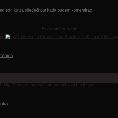
regledniku za sljedeći put kada budem komentirao.
Povezani Proizvodi
btenice
kuka