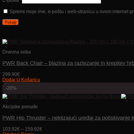
E-pošta
*
Spremi moje ime, e-poštu i web-stranicu u ovom internet p
Dnevna soba
PWR Back Chair – blazina za raztezanje in krepitev hr
299.90
€
Dodaj U Košaricu
-20%
Akcijske ponude
PWR Hip Thruster – neklizajući uređaj za potiskivanje 
Price
103.92
€
–
159.92
€