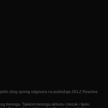
 griješe zbog sporog odgovora na podražaje.SKLZ Reactive
treninga. Tijekom treninga aktivira i mozak i tijelo,