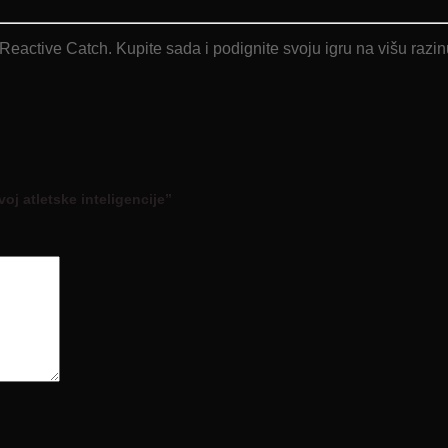
active Catch. Kupite sada i podignite svoju igru ​​na višu razin
voj atletske inteligencije”