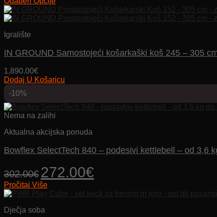
range:
Odaberi Opcije
Ovaj
103.92€
proizvod
through
ima
159.92€
Igralište
više
varijanti.
IN GROUND Samostojeći košarkaški koš 245 – 305 cm
Opcije
se
mogu
1,890.00
€
odabrati
Dodaj U Košaricu
na
-10%
stranici
proizvoda
Nema na zalihi
Aktualna akcijska ponuda
Bowflex SelectTech 840 – podesivi kettlebell – od 3,6 
Izvorna
Trenutna
272.00
€
302.00
€
cijena
cijena
Pročitaj Više
bila
je:
je:
272.00€.
302.00€.
Dječja soba