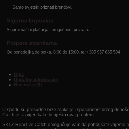
količina
Samo svjetski priznati brendovi.
Sigurna kupovina
Sigurni naćini plaćanja i mogućnost povrata.
Potpora strankama
Od ponedeljka do petka, 8:00 do 15:00, tel:+385 957 665 584
Opis
Dodatne informacije
Recenzije (0)
U sportu su presudne brze reakcije i sposobnost brzog donoše
Catch je razvijen kako bi riješio ovaj problem.
SKLZ Reactive Catch omogućuje vam da poboljšate vrijeme reakc