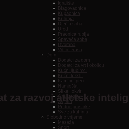
Igralište
Blagovaonica
Kupaonica
Kuhinja
Dječja soba
Ured
Praonica rublja
Spavaća soba
Dvorana
Vrt in terasa
Dom
Dodatci za dom
Dodatci za vrt i okolicu
Kućni ljubimci
Kućni tekstil
Kamini i peći
Namještaj
Slike i okviri
 za razvoj atletske intelig
Opuštanje
Svjetla
Podne prostirke
Sve za kuhinju
Slobodno vrijeme
Masaža
Sport