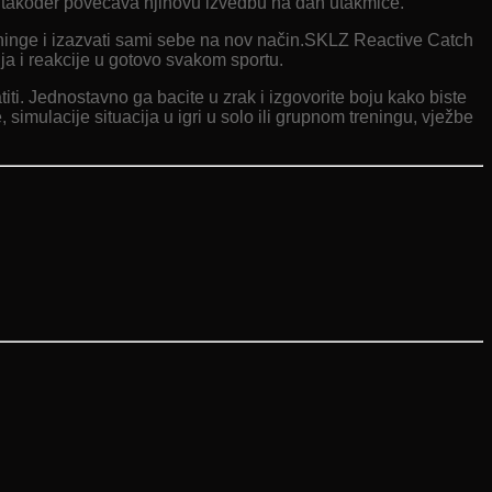
o također povećava njihovu izvedbu na dan utakmice.
e treninge i izazvati sami sebe na nov način.SKLZ Reactive Catch
nja i reakcije u gotovo svakom sportu.
iti. Jednostavno ga bacite u zrak i izgovorite boju kako biste
, simulacije situacija u igri u solo ili grupnom treningu, vježbe