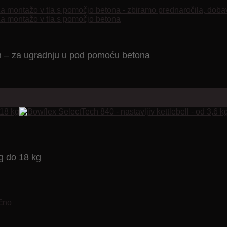
 – za ugradnju u pod pomoću betona
kg do 18 kg