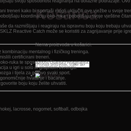
oboljšaju svoju sposobnost reagiranja na dolazne podražaje. Ov
Košarica
cirani treneri kako bi sportaši mogli uključiti ove vježbe u svoj
oboljšaju koordinaciju oko-ruka i poboljšaju svoje vještine čita
še da razmišljaju i reagiraju na ispravnu boju koju trebaju uhvat
ri.SKLZ Reactive Catch može se koristiti za zagrijavanje prije igre
Nema proizvoda u košarici.
 kombinaciju mentalnog i fizičkog treninga.
lili certificirani treneri.
oko-ruka te sposobnost čitanja i reagiranja.
Pretraži:
cija u igri u solo ili grupnom treningu.
ozga i tijela za gotovo svaki sport.
rgonomičnije hvatanje i bacanje.
ovorite boju koju želite uhvatiti.
 hokej, lacrosse, nogomet, softball, odbojka