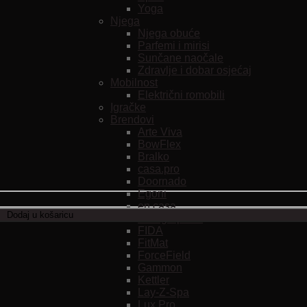
Yoga
Njega
Njega obuće
Parfemi i mirisi
Sunčane naočale
Zdravlje i dobar osjećaj
Mobilnost
Električni romobili
Igračke
Brendovi
Arte Viva
BowFlex
Bralko
casa.pro
Doornado
Egoni
en.casa
Dodaj u košaricu
Eurographics
FIDA
FitMat
ForceField
Gammon
Kettler
Lay-Z-Spa
Lux Pro