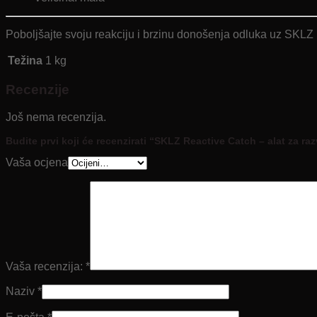
Poboljšajte svoju reakciju i brzinu donošenja odluka uz SKLZ Re
Težina
1 kg
Recenzije
Još nema recenzija.
Budite prvi koji će recenzirati “SKLZ Reactive Catch – alat za raz
Vaša ocjena
Vaša recenzija:
*
Naziv
*