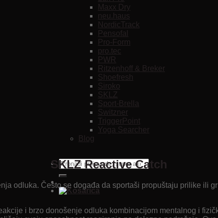
Maxx Dry
neu.haus
NordicTrack
Pensofal
Pro-Form
pro.tec
PWR
Ritzenhoff & Breker
Shoefresh
Siroko
SKLZ
Sport-Brella
Switzner
TriggerPoint
Yoga Searcher
Blog
SKLZ Reactive Catch
Pretraži:
nja odluka. Često se događa da sportaši propuštaju prilike ili
ije i brzo donošenje odluka kombinacijom mentalnog i fizičkog 