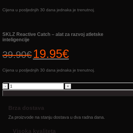
bila
je:
Cijena u posljednjih 30 dana jednaka je trenutnoj.
je:
19.95€.
39.90€.
SKLZ Reactive Catch – alat za razvoj atletske
inteligencije
Izvorna
Trenutna
19.95
€
39.90
€
cijena
cijena
bila
je:
je:
19.95€.
Cijena u posljednjih 30 dana jednaka je trenutnoj.
39.90€.
SKLZ
Reactive
Catch
–
alat
Brza dostava
za
Za proizvode na stanju dostava u dva radna dana.
razvoj
atletske
inteligencije
Visoka kvaliteta