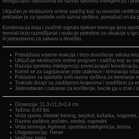
omogućujući sportašima da razviju sportsku inteligenciju i p
Uključen je ekskluzivni online sadržaj koji su osmislili certifi
prikladan je za sportaše svih razina vještina, pomažući im da p
Kombinacija boja i zvučnih signala tijekom treninga tjera sporta
trenirali brzo razmišljanje i reakcije potrebne za situacije u ig
ili jednostavno za zabavu u dvorištu.
Poboljšava vrijeme reakcije i brzo donošenje odluka kroz
Uključuje ekskluzivni online program i sadržaj koji su osmis
Razvija sportsku inteligenciju povećavajući koordinaciju 
Koristi se za zagrijavanje prije utakmice i simulaciju situa
Prikladno za sportaše svih razina vještina za treniranje m
Trokraki dizajn sa zaobljenim krajevima i središtem za e
Jednostavan i zabavan za korištenje, bacite ga u zrak i izg
Dimenzije: 11,3×11,3×2,4 cm
Težina: 0,43 lbs
Vrsta sporta: Atletski trening, bejzbol, košarka, nogomet,
Razina vještina: početni, srednji, napredni
Vrsta treninga: Agilnost, sportska inteligencija, brzina
Uloga/pozicija: Trener
Veličina: mala