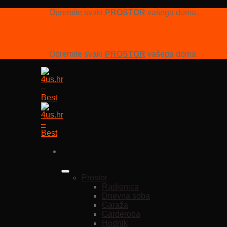
Opremite svaki
PROSTOR
vašega doma.
Opremite svaki
PROSTOR
vašega doma.
Prostor
Radionica
Dnevna soba
Garaža
Garderoba
Hodnik