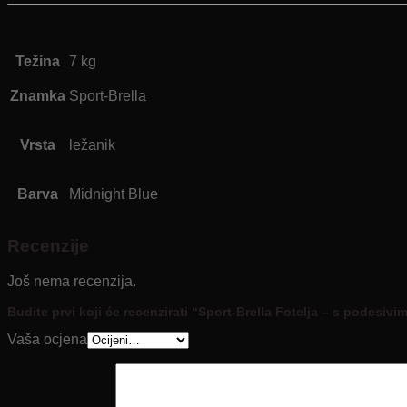
Težina
7 kg
Znamka
Sport-Brella
Vrsta
ležanik
Barva
Midnight Blue
Recenzije
Još nema recenzija.
Budite prvi koji će recenzirati “Sport-Brella Fotelja – s podes
Vaša ocjena