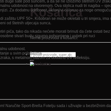
 duge sate pod suncem, a da se ne izložimo štetnim UV zrakama.
ksimalnu udobnost na otvorenom. Ova stolica nudi tri nagiba – s
Košarica
 knjizi. Za dodatnu udobnost, uklonjivi oslonac za noge omoguć
 zaštitu UPF 50+. Kišobran se može okretati u tri smjera, ima m
ćeni od štetnih utjecaja sunca.
 četiri pića, tako da nikada nećete morati brinuti da ćete ostat
sobne stvari budu sigurno pohranjene i uvijek pri ruci
Nema proizvoda u košarici.
ealnu udobnost.
tanje u svim položajima.
Pretraži:
zraka, s metalnom bazom za dodatnu UV refleksiju.
! Naručite Sport-Brella Fotelju sada i uživajte u bezbrižnim dani