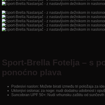
Sport-Brella Fotelja – s
ponoćno plava
Podesivi naslon: Možete birati između tri položaja za id
Uklonjivi oslonac za noge: nudi dodatnu udobnost i opuš
Suncobran UPF 50+: Nudi vrhunsku zaštitu od sunčevih 