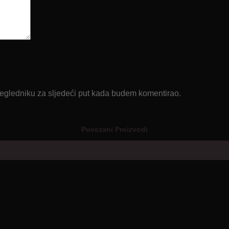
regledniku za sljedeći put kada budem komentirao.
Povezani Proizvodi