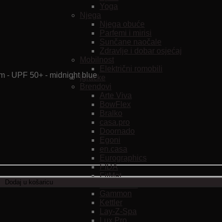
Yoga
Njega
Njega obuće
Parfemi i mirisi
Sunčane naočale
Zdravlje i dobar osjećaj
Mobilnost
Električni romobili
Igračke
Brendovi
Arte Viva
BowFlex
Bralko
casa.pro
Doornado
Egoni
en.casa
Eurographics
FIDA
FitMat
Dodaj u košaricu
ForceField
Gammon
Kettler
Lay-Z-Spa
Lux Pro