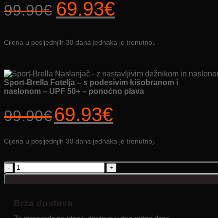
Izvorna
Trenutna
69.93
€
99.90
€
cijena
cijena
bila
je:
Cijena u posljednjih 30 dana jednaka je trenutnoj.
je:
69.93€.
99.90€.
Sport-Brella Fotelja – s podesivim kišobranom i
naslonom – UPF 50+ – ponoćno plava
Izvorna
Trenutna
69.93
€
99.90
€
cijena
cijena
bila
je:
je:
69.93€.
Cijena u posljednjih 30 dana jednaka je trenutnoj.
99.90€.
Sport-
Brella
Fotelja
-
s
Brza dostava
podesivim