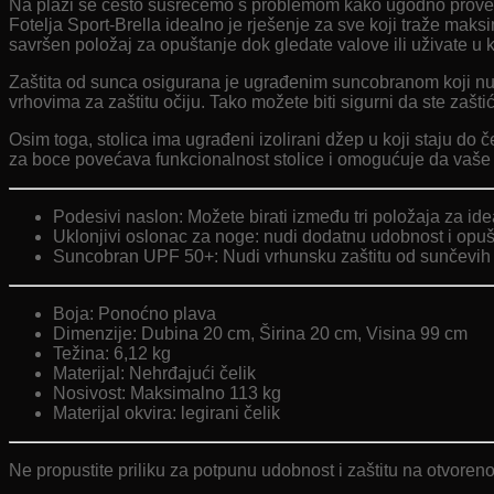
Na plaži se često susrećemo s problemom kako ugodno provesti
Fotelja Sport-Brella idealno je rješenje za sve koji traže ma
savršen položaj za opuštanje dok gledate valove ili uživate u
Zaštita od sunca osigurana je ugrađenim suncobranom koji nudi
vrhovima za zaštitu očiju. Tako možete biti sigurni da ste zašti
Osim toga, stolica ima ugrađeni izolirani džep u koji staju do
za boce povećava funkcionalnost stolice i omogućuje da vaše o
Podesivi naslon: Možete birati između tri položaja za id
Uklonjivi oslonac za noge: nudi dodatnu udobnost i opuš
Suncobran UPF 50+: Nudi vrhunsku zaštitu od sunčevih 
Boja: Ponoćno plava
Dimenzije: Dubina 20 cm, Širina 20 cm, Visina 99 cm
Težina: 6,12 kg
Materijal: Nehrđajući čelik
Nosivost: Maksimalno 113 kg
Materijal okvira: legirani čelik
Ne propustite priliku za potpunu udobnost i zaštitu na otvorenom