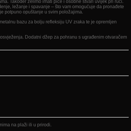
 Također želimo imati piće i osobne stvari uvijek pri ruci.
jedenje, ležanje i spavanje – što vam omogućuje da pronađete
uje potpuno opuštanje u svim položajima.
etalnu bazu za bolju refleksiju UV zraka te je opremljen
i bez osvježenja. Dodatni džep za pohranu s ugrađenim otvaračem
ma na plaži ili u prirodi.