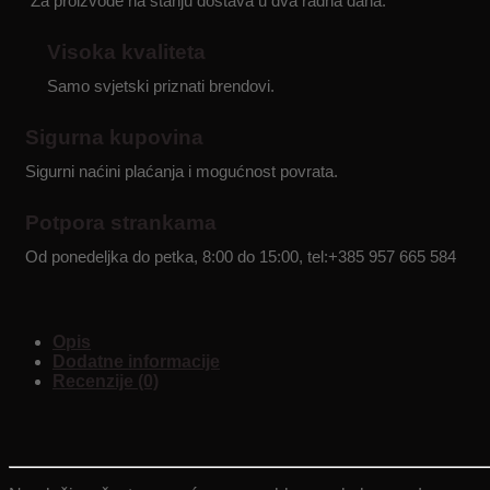
Za proizvode na stanju dostava u dva radna dana.
kišobranom
i
naslonom
Visoka kvaliteta
-
UPF
Samo svjetski priznati brendovi.
50+
-
Sigurna kupovina
ponoćno
plava
Sigurni naćini plaćanja i mogućnost povrata.
količina
Potpora strankama
Od ponedeljka do petka, 8:00 do 15:00, tel:+385 957 665 584
Opis
Dodatne informacije
Recenzije (0)