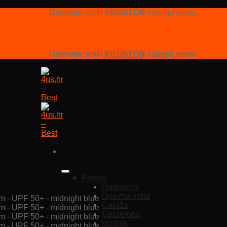
Opremite svaki
PROSTOR
vašega doma.
Opremite svaki
PROSTOR
vašega doma.
Prostor
Radionica
Dnevna soba
Garaža
Garderoba
Hodnik