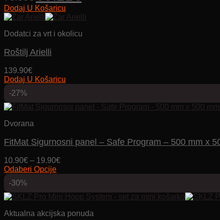
Dodaj U Košaricu
bila
je:
je:
69.21€.
76.90€.
Dodatci za vrt i okolicu
Roštilj Arielli
139.90
€
Dodaj U Košaricu
-27%
Dvorana
FitMat Sigurnosni panel – Safe Program – 500 mm x 50
Price
10.90
€
–
19.90
€
range:
Odaberi Opcije
Ovaj
10.90€
-30%
proizvod
through
ima
19.90€
više
varijanti.
Aktualna akcijska ponuda