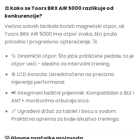
⚖️ Kako se Toorx BRX AIR 5000 razlikuje od
konkurencije?
Većina sobnih bicikala koristi magnetski otpor, ali
Toorx BRX AIR 5000 ima otpor zraka, što pruža
prirodno i progresivno opterećenje. 🚀
🔩 Dinamički otpor: Što jače pritišćete pedale, to je
otpor veći – idealno za intervalni trening.
⚙️ LCD konzola: Usredotočena na precizna
mjerenja performansi.
📢 Integrirani bežični prijemnik: Kompatibilan s BLE i
ANT+ monitorima otkucaja srca.
📏 Ugrađeni držač za tablet i bocu s vodom:
Praktična oprema za bolje iskustvo treninga.
💡 Glavne značajke proizvoda