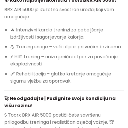
🎯 Kako najbolje iskoristiti Toorx BRX AIR 5000?
BRX AIR 5000 je izuzetno svestran uređaj koji vam
omogućuje:
🔥 Intenzivni kardio treninzi za poboljšanje
izdržljivosti i sagorijevanje kalorija.
💪 Trening snage – veći otpor pri većim brzinama.
⚡ HIIT trening – naizmjenični otpor za povećanje
eksplozivnosti.
🩹 Rehabilitacija – glatko kretanje omogućuje
sigurnu vježbu za oporavak.
🚀 Ne odgađajte | Podignite svoju kondiciju na
višu razinu!
S Toorx BRX AIR 5000 postići ćete savršenu
prilagodbu treninga i realističan osjećaj vožnje. 🏆