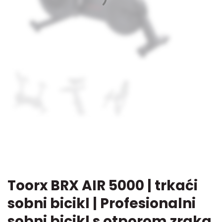
Toorx BRX AIR 5000 | trkaći
sobni bicikl | Profesionalni
sobni bicikl s otporom zraka