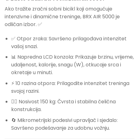
Ako tražite zračni sobni bicikl koji omogućuje
intenzivne i dinamične treninge, BRX AIR 5000 je
odličan izbor. ✅
✅ Otpor zraka: Savršeno prilagođava intenzitet
vašoj snazi.
📊 Napredna LCD konzola: Prikazuje brzinu, vrijeme,
udaljenost, kalorije, snagu (W), otkucaje srca i
okretaje u minuti.
⚡ 10 razina otpora: Prilagodite intenzitet treninga
svojoj razini.
🏋️‍♂️ Nosivost 150 kg: Čvrsta i stabilna čelična
konstrukcija.
🔄 Mikrometrijski podesivi upravljač i sjedalo:
Savršeno podešavanje za udobnu vožnju.