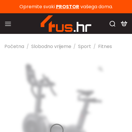
Skip
Opremite svaki
PROSTOR
vašega doma.
to
content
Početna
/
Slobodno vrijeme
/
Sport
/
Fitnes