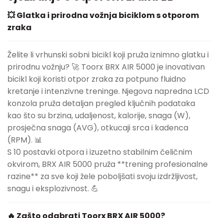
💥 Glatka i prirodna vožnja biciklom s otporom
zraka
Želite li vrhunski sobni bicikl koji pruža iznimno glatku i
prirodnu vožnju? 🚀 Toorx BRX AIR 5000 je inovativan
bicikl koji koristi otpor zraka za potpuno fluidno
kretanje i intenzivne treninge. Njegova napredna LCD
konzola pruža detaljan pregled ključnih podataka
kao što su brzina, udaljenost, kalorije, snaga (W),
prosječna snaga (AVG), otkucaji srca i kadenca
(RPM). 📊
S 10 postavki otpora i izuzetno stabilnim čeličnim
okvirom, BRX AIR 5000 pruža **trening profesionalne
razine** za sve koji žele poboljšati svoju izdržljivost,
snagu i eksplozivnost. 💪
🔥 Zašto odabrati Toorx BRX AIR 5000?