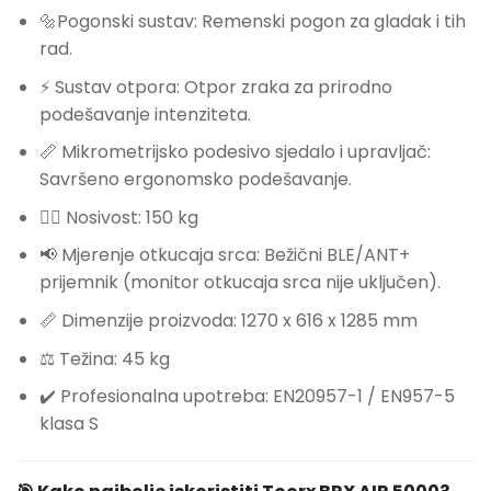
🔩Pogonski sustav: Remenski pogon za gladak i tih
rad.
⚡ Sustav otpora: Otpor zraka za prirodno
podešavanje intenziteta.
📏 Mikrometrijsko podesivo sjedalo i upravljač:
Savršeno ergonomsko podešavanje.
🏋️‍♂️ Nosivost: 150 kg
📢 Mjerenje otkucaja srca: Bežični BLE/ANT+
prijemnik (monitor otkucaja srca nije uključen).
📏 Dimenzije proizvoda: 1270 x 616 x 1285 mm
⚖️ Težina: 45 kg
✔️ Profesionalna upotreba: EN20957-1 / EN957-5
klasa S