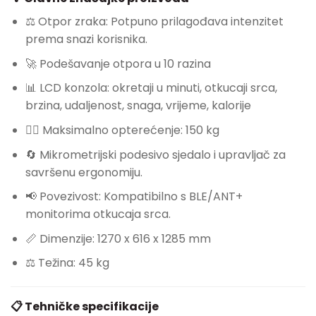
⚖️ Otpor zraka: Potpuno prilagođava intenzitet
prema snazi ​​korisnika.
🚀 Podešavanje otpora u 10 razina
📊 LCD konzola: okretaji u minuti, otkucaji srca,
brzina, udaljenost, snaga, vrijeme, kalorije
🏋️‍♂️ Maksimalno opterećenje: 150 kg
🔄 Mikrometrijski podesivo sjedalo i upravljač za
savršenu ergonomiju.
📢 Povezivost: Kompatibilno s BLE/ANT+
monitorima otkucaja srca.
📏 Dimenzije: 1270 x 616 x 1285 mm
⚖️ Težina: 45 kg
📋 Tehničke specifikacije