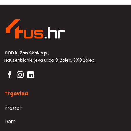
stranici
proizvoda
CODA, Žan Skok s.p.
,
Hausenbichlerjeva ulica 8, Žalec, 3310 Žalec
Trgovina
Prostor
Dom