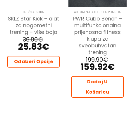
DJEČJA SOBA
AKTUALNA AKCIJSKA PONUDA
SKLZ Star Kick – alat
PWR Cubo Bench –
za nogometni
multifunkcionalna
trening – više boja
prijenosna fitness
klupa za
36.90
€
25.83
€
Izvorna
Trenutna
sveobuhvatan
cijena
cijena
trening
bila
je:
je:
25.83€.
199.90
€
36.90€.
Odaberi Opcije
159.92
€
Izvorna
Trenutn
cijena
cijena
Ovaj
bila
je:
je:
159.92€.
proizvod
199.90€.
Dodaj U
ima
više
Košaricu
varijanti.
Opcije
se
mogu
odabrati
na