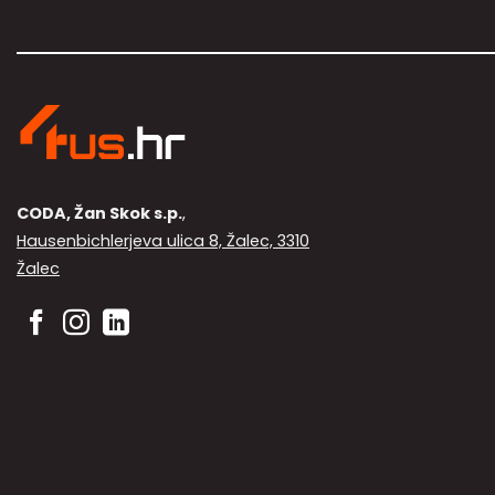
CODA, Žan Skok s.p.
,
Hausenbichlerjeva ulica 8, Žalec, 3310
Žalec