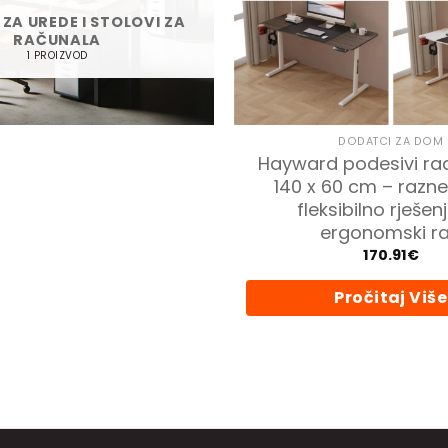
ZA UREDE I STOLOVI ZA
RAČUNALA
1 PROIZVOD
DODATCI ZA DOM
Hayward podesivi rad
140 x 60 cm – razne
fleksibilno rješen
ergonomski r
170.91
€
Pročitaj Više