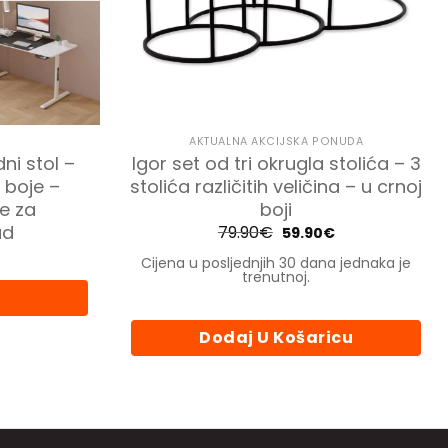
AKTUALNA AKCIJSKA PONUDA
ni stol –
Igor set od tri okrugla stolića – 3
 boje –
stolića različitih veličina – u crnoj
je za
boji
ad
79.90
€
Izvorna
Trenutna
59.90
€
cijena
cijena
bila
je:
Cijena u posljednjih 30 dana jednaka je
je:
59.90€.
trenutnoj.
79.90€.
Dodaj U Košaricu