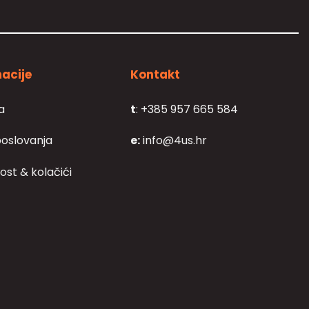
acije
Kontakt
a
t
: +385 957 665 584
poslovanja
e:
info@4us.hr
ost & kolačići