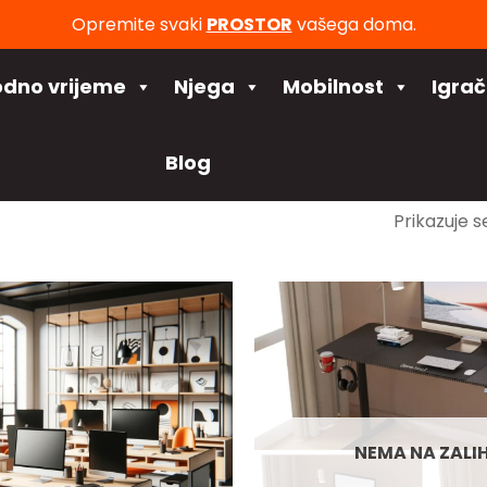
Opremite svaki
PROSTOR
vašega doma.
odno vrijeme
Njega
Mobilnost
Igra
Blog
Prikazuje s
NEMA NA ZALIH