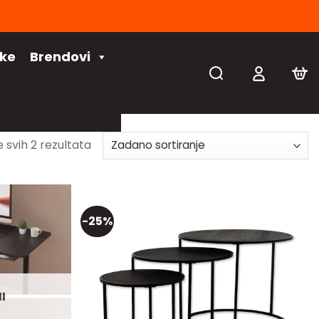
čke
Brendovi
e svih 2 rezultata
-25%
I