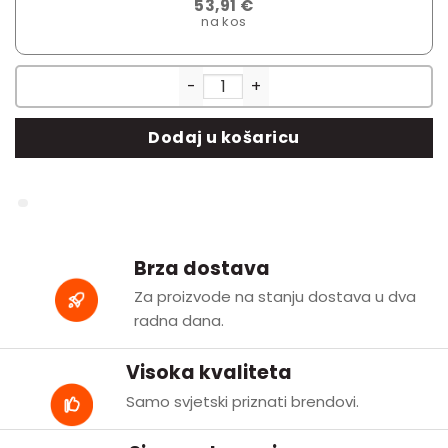
53,91 €
na kos
Igor set od tri okrugla stolića 
Dodaj u košaricu
Brza dostava
Za proizvode na stanju dostava u dva
radna dana.
Visoka kvaliteta
Samo svjetski priznati brendovi.