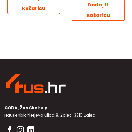
79.00€.
Dodaj U
Košaricu
Košaricu
CODA, Žan Skok s.p.
,
Hausenbichlerjeva ulica 8, Žalec, 3310 Žalec