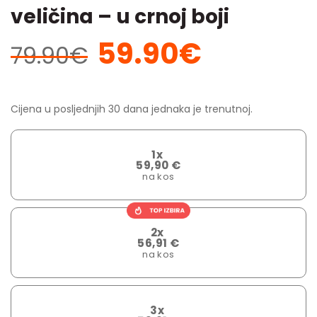
veličina – u crnoj boji
59.90
€
Izvorna
Trenutna
79.90
€
cijena
cijena
bila
je:
je:
59.90€.
Cijena u posljednjih 30 dana jednaka je trenutnoj.
79.90€.
1x
59,90 €
na kos
2x
56,91 €
na kos
3x