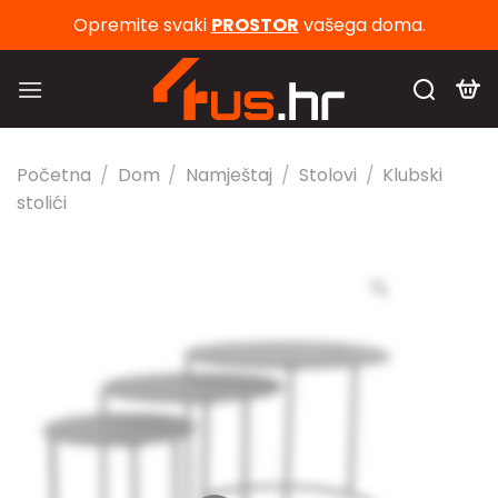
Skip
Opremite svaki
PROSTOR
vašega doma.
to
content
Početna
/
Dom
/
Namještaj
/
Stolovi
/
Klubski
stolići