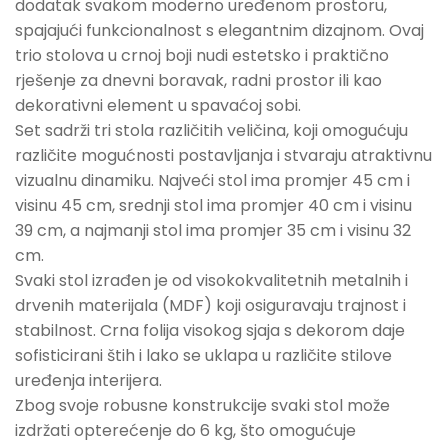
dodatak svakom moderno uređenom prostoru,
spajajući funkcionalnost s elegantnim dizajnom. Ovaj
trio stolova u crnoj boji nudi estetsko i praktično
rješenje za dnevni boravak, radni prostor ili kao
dekorativni element u spavaćoj sobi.
Set sadrži tri stola različitih veličina, koji omogućuju
različite mogućnosti postavljanja i stvaraju atraktivnu
vizualnu dinamiku. Najveći stol ima promjer 45 cm i
visinu 45 cm, srednji stol ima promjer 40 cm i visinu
39 cm, a najmanji stol ima promjer 35 cm i visinu 32
cm.
Svaki stol izrađen je od visokokvalitetnih metalnih i
drvenih materijala (MDF) koji osiguravaju trajnost i
stabilnost. Crna folija visokog sjaja s dekorom daje
sofisticirani štih i lako se uklapa u različite stilove
uređenja interijera.
Zbog svoje robusne konstrukcije svaki stol može
izdržati opterećenje do 6 kg, što omogućuje