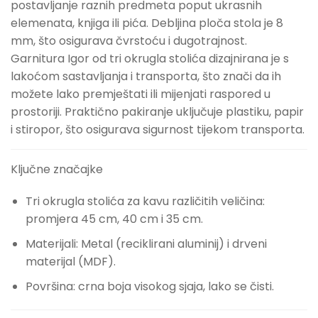
postavljanje raznih predmeta poput ukrasnih
elemenata, knjiga ili pića. Debljina ploča stola je 8
mm, što osigurava čvrstoću i dugotrajnost.
Garnitura Igor od tri okrugla stolića dizajnirana je s
lakoćom sastavljanja i transporta, što znači da ih
možete lako premještati ili mijenjati raspored u
prostoriji. Praktično pakiranje uključuje plastiku, papir
i stiropor, što osigurava sigurnost tijekom transporta.
Ključne značajke
Tri okrugla stolića za kavu različitih veličina:
promjera 45 cm, 40 cm i 35 cm.
Materijali: Metal (reciklirani aluminij) i drveni
materijal (MDF).
Površina: crna boja visokog sjaja, lako se čisti.