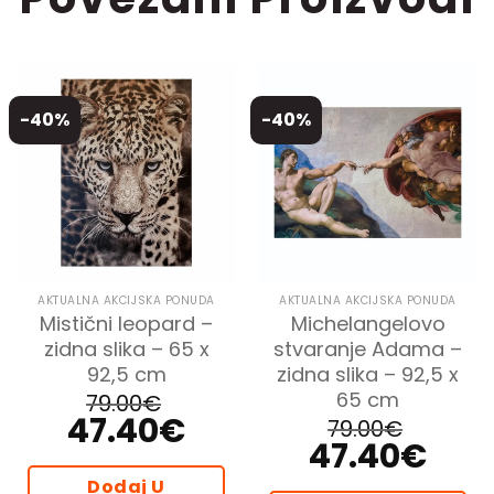
-40%
-40%
AKTUALNA AKCIJSKA PONUDA
AKTUALNA AKCIJSKA PONUDA
Mistični leopard –
Michelangelovo
zidna slika – 65 x
stvaranje Adama –
92,5 cm
zidna slika – 92,5 x
65 cm
79.00
€
47.40
€
Izvorna
Trenutna
79.00
€
cijena
cijena
47.40
€
Izvorna
Trenutna
bila
je:
cijena
cijena
je:
47.40€.
bila
je:
79.00€.
Dodaj U
je:
47.40€.