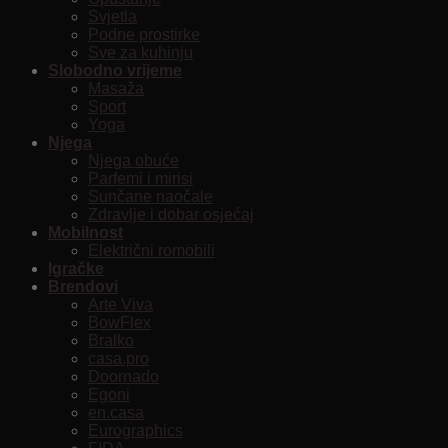
Svjetla
Podne prostirke
Sve za kuhinju
Slobodno vrijeme
Masaža
Sport
Yoga
Njega
Njega obuće
Parfemi i mirisi
Sunčane naočale
Zdravlje i dobar osjećaj
Mobilnost
Električni romobili
Igračke
Brendovi
Arte Viva
BowFlex
Bralko
casa.pro
Doornado
Egoni
en.casa
Eurographics