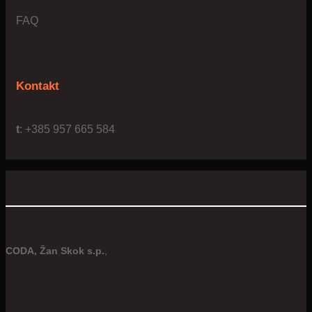
FAQ
Kontakt
t
: +385 957 665 584
e:
info@4us.hr
CODA, Žan Skok s.p.
,
Hausenbichlerjeva ulica 8, Žalec, 3310 Žalec