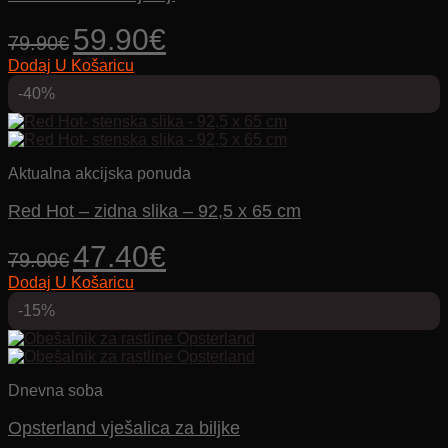
Izvorna
Trenutna
59.90
€
79.90
€
cijena
cijena
Dodaj U Košaricu
bila
je:
je:
59.90€.
-40%
79.90€.
Aktualna akcijska ponuda
Red Hot – zidna slika – 92,5 x 65 cm
Izvorna
Trenutna
47.40
€
79.00
€
cijena
cijena
Dodaj U Košaricu
bila
je:
je:
47.40€.
-15%
79.00€.
Dnevna soba
Opsterland vješalica za biljke