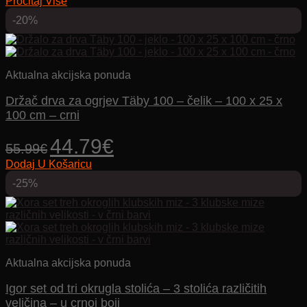
Pročitaj Više
bila
je:
je:
20.99€.
-20%
29.99€.
Aktualna akcijska ponuda
Držač drva za ogrjev Täby 100 – čelik – 100 x 25 x
100 cm – crni
Izvorna
Trenutna
44.79
€
55.99
€
cijena
cijena
Dodaj U Košaricu
bila
je:
je:
44.79€.
-25%
55.99€.
Aktualna akcijska ponuda
Igor set od tri okrugla stolića – 3 stolića različitih
veličina – u crnoj boji