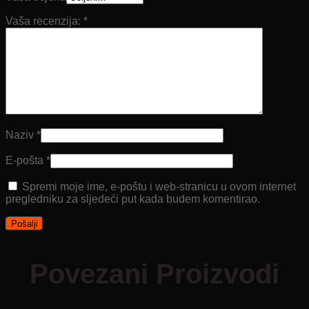
Vaša recenzija:
*
Naziv
*
E-pošta
*
Spremi moje ime, e-poštu i web-stranicu u ovom internet
pregledniku za sljedeći put kada budem komentirao.
Povezani Proizvodi