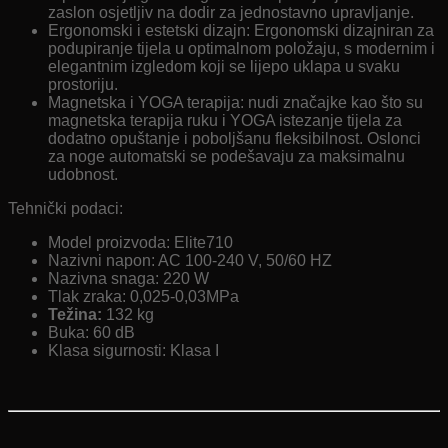
zaslon osjetljiv na dodir za jednostavno upravljanje.
Ergonomski i estetski dizajn: Ergonomski dizajniran za
podupiranje tijela u optimalnom položaju, s modernim i
elegantnim izgledom koji se lijepo uklapa u svaku
prostoriju.
Magnetska i YOGA terapija: nudi značajke kao što su
magnetska terapija ruku i YOGA istezanje tijela za
dodatno opuštanje i poboljšanu fleksibilnost. Oslonci
za noge automatski se podešavaju za maksimalnu
udobnost.
Tehnički podaci:
Model proizvoda: Elite710
Nazivni napon: AC 100-240 V, 50/60 HZ
Nazivna snaga: 220 W
Tlak zraka: 0,025-0,03MPa
Težina:
132 kg
Buka: 60 dB
Klasa sigurnosti: Klasa I