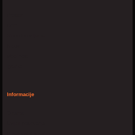
Prostor
Dom
Slobodno vrijeme
Njega
Mobilnost
Igračke
Informacije
O nama
Uvijeti poslovanja
Privatnost & kolačići