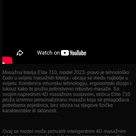
Masažna fotelja Elite 710, model 2023, pravo je tehnološko
čudo u svijetu masažnih fotelja i ubraja se među najbolje u
svijetu. Kombinira vrhunsku tehnologiju, ergonomski dizajn i
luksuz kako bi pružio jedinstveno iskustvo masaže. Sa
svojim naprednim 4D masažnim sustavom, stolica Elite 710
pruža iznimno personaliziranu masažu koja se prilagođava
potrebama pojedinca, bez obzira na njegove fizičke
karakteristike ili sklonosti.
Ovaj se model može pohvaliti inteligentnim 4D masažnim