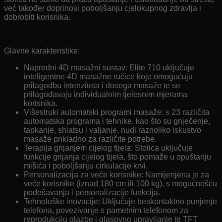
već također doprinosi poboljšanju cjelokupnog zdravlja i
dobrobiti korisnika.
Glavne karakteristike:
Napredni 4D masažni sustav: Elite 710 uključuje
inteligentne 4D masažne ručice koje omogućuju
prilagodbu intenziteta i dosega masaže te se
prilagođavaju individualnim tjelesnim mjerama
korisnika.
Višestruki automatski programi masaže: s 23 različita
automatska programa i tehnike, kao što su gnječenje,
tapkanje, shiatsu i valjanje, nudi raznoliko iskustvo
masaže prikladno za različite potrebe.
Terapija grijanjem cijelog tijela: Stolica uključuje
funkcije grijanja cijelog tijela, što pomaže u opuštanju
mišića i poboljšanju cirkulacije krvi.
Personalizacija za veće korisnike: Namijenjena je za
veće korisnike (iznad 180 cm ili 100 kg), s mogućnošću
podešavanja i personalizacije funkcija.
Tehnološke inovacije: Uključuje beskontaktno punjenje
telefona, povezivanje s pametnim telefonom za
reprodukciju glazbe i glasovno upravljanje te TFT