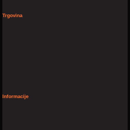
Trgovina
Prostor
Dom
Slobodno vrijeme
Njega
Mobilnost
Igračke
Informacije
O nama
Uvjeti poslovanja