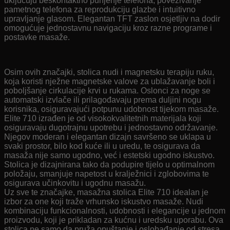
uključuju beskontaktno punjenje telefona, povezivanje
pametnog telefona za reprodukciju glazbe i intuitivno
upravljanje glasom. Elegantan TFT zaslon osjetljiv na dodir
omogućuje jednostavnu navigaciju kroz razne programe i
postavke masaže.
Osim ovih značajki, stolica nudi i magnetsku terapiju ruku,
koja koristi nježne magnetske valove za ublažavanje boli i
poboljšanje cirkulacije krvi u rukama. Oslonci za noge se
automatski izvlače ili prilagođavaju prema duljini nogu
korisnika, osiguravajući potpunu udobnost tijekom masaže.
Elite 710 izrađen je od visokokvalitetnih materijala koji
osiguravaju dugotrajnu upotrebu i jednostavno održavanje.
Njegov moderan i elegantan dizajn savršeno se uklapa u
svaki prostor, bilo kod kuće ili u uredu, te osigurava da
masaža nije samo ugodno, već i estetski ugodno iskustvo.
Stolica je dizajnirana tako da podupire tijelo u optimalnom
položaju, smanjuje napetost u kralježnici i zglobovima te
osigurava učinkovitu i ugodnu masažu.
Uz sve te značajke, masažna stolica Elite 710 idealan je
izbor za one koji traže vrhunsko iskustvo masaže. Nudi
kombinaciju funkcionalnosti, udobnosti i elegancije u jednom
proizvodu, koji je prikladan za kućnu i uredsku uporabu. Ova
stolica ne samo da pruža opuštanje i oslobađanje od stresa,