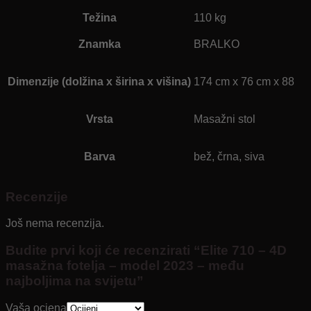
Težina
110 kg
Znamka
BRALKO
Dimenzije (dolžina x širina x višina)
174 cm x 76 cm x 88
Vrsta
Masažni stol
Barva
bež, črna, siva
Recenzije
Još nema recenzija.
Budite prvi koji će recenzirati “Elite 710 – 4D
masažna fotelja – model 2023 – među
najboljima na svijetu”
Vaša ocjena