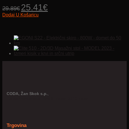
Izvorna
Trenutna
25.41
€
29.89
€
cijena
cijena
Dodaj U Košaricu
bila
je:
je:
25.41€.
29.89€.
CODA, Žan Skok s.p.
,
Hausenbichlerjeva ulica 8, Žalec, 3310 Žalec
Trgovina