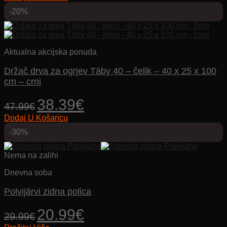
-20%
Aktualna akcijska ponuda
Držač drva za ogrjev Täby 40 – čelik – 40 x 25 x 100
cm – crni
Izvorna
Trenutna
38.39
€
47.99
€
cijena
cijena
Dodaj U Košaricu
bila
je:
je:
38.39€.
-30%
47.99€.
Nema na zalihi
Dnevna soba
Polvijärvi zidna polica
Izvorna
Trenutna
20.99
€
29.99
€
cijena
cijena