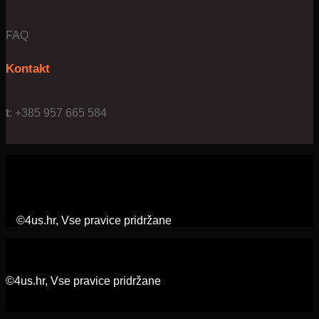
Privatnost & kolačići
FAQ
Kontakt
t
: +385 957 665 584
e:
info@4us.hr
©4us.hr, Vse pravice pridržane
©4us.hr, Vse pravice pridržane