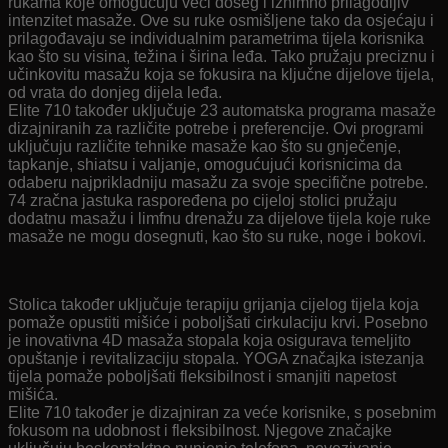
rukama koje omogućuju veći doseg i iznimno prilagodljiv
intenzitet masaže. Ove su ruke osmišljene tako da osjećaju i
prilagođavaju se individualnim parametrima tijela korisnika
kao što su visina, težina i širina leđa. Tako pružaju preciznu i
učinkovitu masažu koja se fokusira na ključne dijelove tijela,
od vrata do donjeg dijela leđa.
Elite 710 također uključuje 23 automatska programa masaže
dizajniranih za različite potrebe i preferencije. Ovi programi
uključuju različite tehnike masaže kao što su gnječenje,
tapkanje, shiatsu i valjanje, omogućujući korisnicima da
odaberu najprikladniju masažu za svoje specifične potrebe.
74 zračna jastuka raspoređena po cijeloj stolici pružaju
dodatnu masažu i limfnu drenažu za dijelove tijela koje ruke
masaže ne mogu dosegnuti, kao što su ruke, noge i bokovi.
Stolica također uključuje terapiju grijanja cijelog tijela koja
pomaže opustiti mišiće i poboljšati cirkulaciju krvi. Posebno
je inovativna 4D masaža stopala koja osigurava temeljito
opuštanje i revitalizaciju stopala. YOGA značajka istezanja
tijela pomaže poboljšati fleksibilnost i smanjiti napetost
mišića.
Elite 710 također je dizajniran za veće korisnike, s posebnim
fokusom na udobnost i fleksibilnost. Njegove značajke