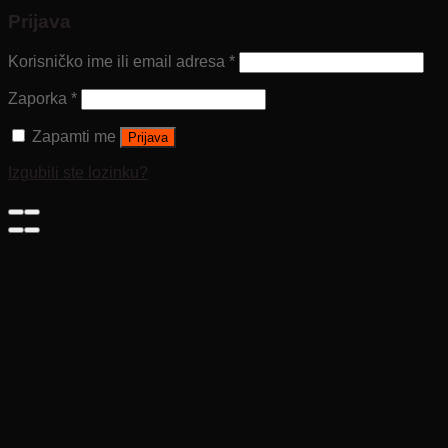
Prijava
Korisničko ime ili email adresa
*
Zaporka
*
Zapamti me
Prijava
Izgubili ste lozinku?