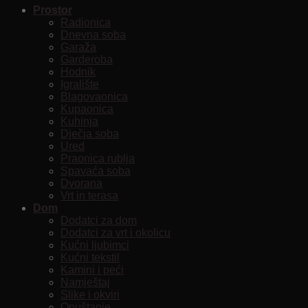
Prostor
Radionica
Dnevna soba
Garaža
Garderoba
Hodnik
Igralište
Blagovaonica
Kupaonica
Kuhinja
Dječja soba
Ured
Praonica rublja
Spavaća soba
Dvorana
Vrt in terasa
Dom
Dodatci za dom
Dodatci za vrt i okolicu
Kućni ljubimci
Kućni tekstil
Kamini i peći
Namještaj
Slike i okviri
Opuštanje