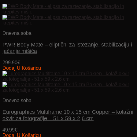
Dnevna soba
PWR Body Mate – eliptični za istezanje, stabilizaciju i
jačanje mišića
299.90
€
Dodaj U Košaricu
Dnevna soba
Eurographics Multiframe 10 x 15 cm Copper – kolažni
okvir za fotografije – 51 x 59 x 2,6 cm
49.99
€
Dodaj U Košaricu