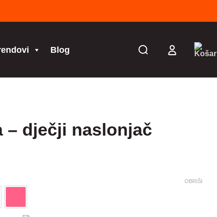
rendovi
Blog
– dječji naslonjač
OBRIŠI
dra
roza