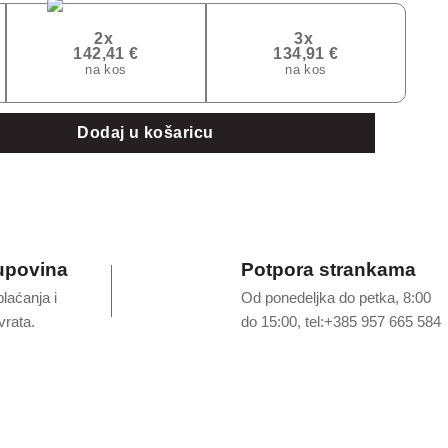
2x
3x
142,41 €
134,91 €
na kos
na kos
č količina
Dodaj u košaricu
upovina
Potpora strankama
plaćanja i
Od ponedeljka do petka, 8:00
rata.
do 15:00, tel:+385 957 665 584