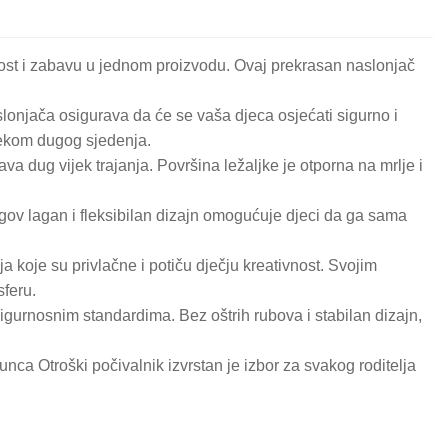
rnost i zabavu u jednom proizvodu. Ovaj prekrasan naslonjač
lonjača osigurava da će se vaša djeca osjećati sigurno i
ijekom dugog sjedenja.
ava dug vijek trajanja. Površina ležaljke je otporna na mrlje i
egov lagan i fleksibilan dizajn omogućuje djeci da ga sama
 koje su privlačne i potiču dječju kreativnost. Svojim
sferu.
igurnosnim standardima. Bez oštrih rubova i stabilan dizajn,
 Lunca Otroški počivalnik izvrstan je izbor za svakog roditelja