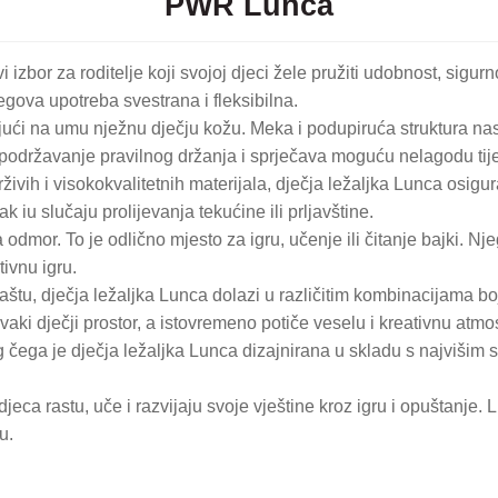
PWR Lunca
izbor za roditelje koji svojoj djeci žele pružiti udobnost, sigu
jegova upotreba svestrana i fleksibilna.
jući na umu nježnu dječju kožu. Meka i podupiruća struktura nas
 za podržavanje pravilnog držanja i sprječava moguću nelagodu t
živih i visokokvalitetnih materijala, dječja ležaljka Lunca osigur
k iu slučaju prolijevanja tekućine ili prljavštine.
mor. To je odlično mjesto za igru, učenje ili čitanje bajki. Nj
tivnu igru.
štu, dječja ležaljka Lunca dolazi u različitim kombinacijama boja
aki dječji prostor, a istovremeno potiče veselu i kreativnu atmo
 čega je dječja ležaljka Lunca dizajnirana u skladu s najvišim s
jeca rastu, uče i razvijaju svoje vještine kroz igru ​​i opuštanje.
u.