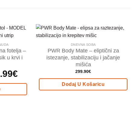
ONUDA
DNEVNA SOBA
a fotelja –
PWR Body Mate – eliptični za
k u krvi i
istezanje, stabilizaciju i jačanje
mišića
.99
€
Trenutna
299.90
€
cijena
je:
2,499.99€.
Dodaj U Košaricu
e