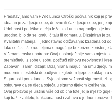
Predstavljamo vam PWR Lunca Otroški počivalnik koji je pravi 
idealan je za dječje sobe, dnevne ili čak dječje sobe, jer je n
Udobnost i podrška: dječja ležaljka Lunca napravljena je ima
ugodno, bilo da se igraju, čitaju ili odmaraju. Dizajniran je
Kvalitetni materijali i jednostavno održavanje: Izrađena od odr
lako se čisti, što roditeljima omogućuje bezbrižno korištenje ča
Višenamjenska upotreba: Ovaj naslonjač nije samo mjesto za od
premještaju iz sobe u sobu, potičući njihovu neovisnost i krea
Zabavan i šareni dizajn: Dizajnirana imajući na umu dječju ma
modernim i estetski dopadljivim izgledom lijepo se uklapa u sv
Sigurnost i pouzdanost: Svjesni smo važnosti sigurnosti, zbog
osigurava da se djeca osjećaju sigurno tijekom korištenja.
Ovaj proizvod je uistinu više od obične fotelje; je mjesto gdje d
koji traži kvalitetu, funkcionalnost i zabavu u jednom proizvod