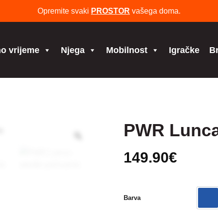
Opremite svaki
PROSTOR
vašega doma.
o vrijeme
Njega
Mobilnost
Igračke
B
PWR Lunca 
149.90
€
Barva
mo