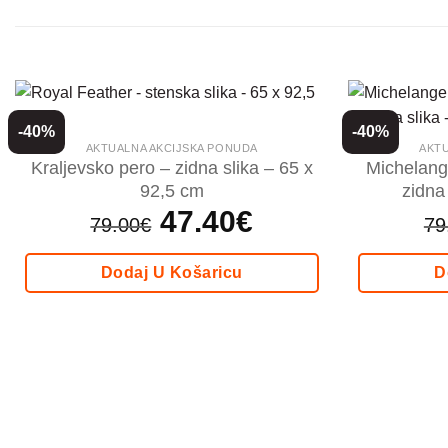
-40%
-40%
AKTUALNA AKCIJSKA PONUDA
AKTU
Kraljevsko pero – zidna slika – 65 x
Michelang
92,5 cm
zidna
Izvorna
47.40
€
Trenutna
79.00
€
79
cijena
cijena
bila
je:
je:
47.40€.
79.00€.
Dodaj U Košaricu
D