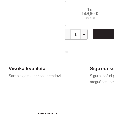
1x
149,90 €
na kos
PWR Lunca - dječji naslonja
Visoka kvaliteta
Sigurna k
Samo svjetski priznati brendovi.
Sigurni naćini 
mogućnost pov