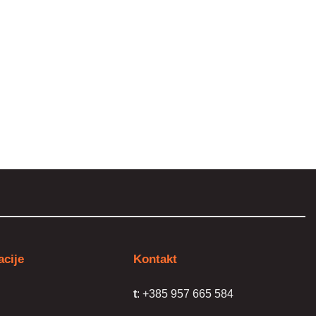
a
acije
Kontakt
a
t
: +385 957 665 584