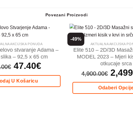
Povezani Proizvodi
-49%
ALNA AKCIJSKA PONUDA
AKTUALNA AKCIJSKA P
elovo stvaranje Adama –
Elite 510 – 2D/3D Masažn
 slika – 92,5 x 65 cm
MODEL 2023 – Mjeri kisi
otkucaje srca
Izvorna
47.40
€
Trenutna
.00
€
cijena
cijena
Izvorna
2,499
bila
je:
4,900.00
€
cijena
je:
47.40€.
bila
79.00€.
odaj U Košaricu
je:
4,900.00€.
Odaberi Opcij
Ovaj
proizvod
ima
više
varijanti.
Opcije