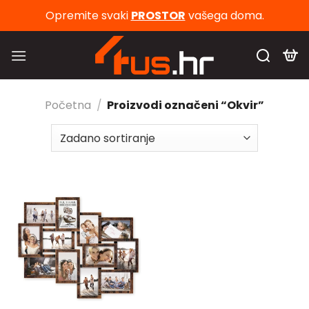
Skip
Opremite svaki
PROSTOR
vašega doma.
to
content
Početna
/
Proizvodi označeni “Okvir”