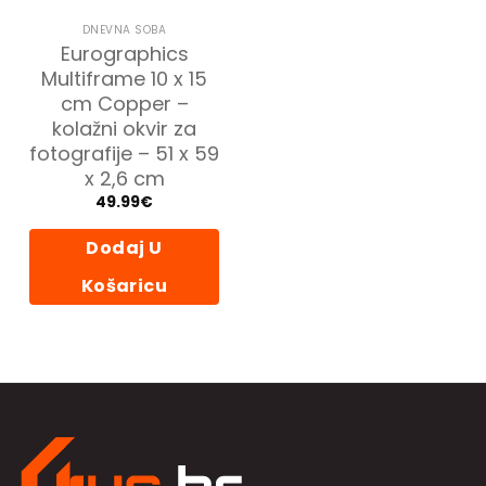
DNEVNA SOBA
Eurographics
Multiframe 10 x 15
cm Copper –
kolažni okvir za
fotografije – 51 x 59
x 2,6 cm
49.99
€
Dodaj U
Košaricu