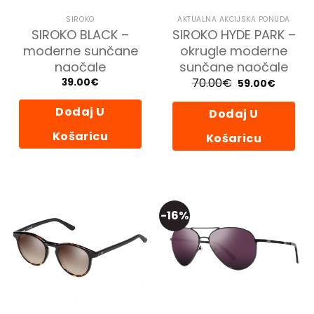
SIROKO
AKTUALNA AKCIJSKA PONUDA
SIROKO BLACK –
SIROKO HYDE PARK –
moderne sunčane
okrugle moderne
naočale
sunčane naočale
70.00
€
Izvorna
Trenutn
39.00
€
59.00
€
cijena
cijena
bila
je:
je:
59.00€.
Dodaj U
Dodaj U
70.00€.
Košaricu
Košaricu
-16%