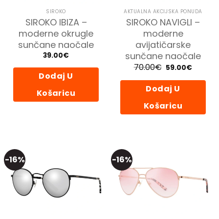
SIROKO
AKTUALNA AKCIJSKA PONUDA
SIROKO IBIZA –
SIROKO NAVIGLI –
moderne okrugle
moderne
sunčane naočale
avijatičarske
sunčane naočale
39.00
€
70.00
€
Izvorna
Trenutn
59.00
€
cijena
cijena
Dodaj U
bila
je:
je:
59.00€.
Dodaj U
70.00€.
Košaricu
Košaricu
-16%
-16%