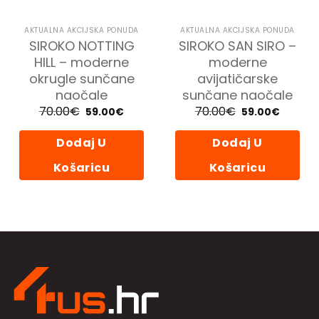
AKTUALNA AKCIJSKA PONUDA
AKTUALNA AKCIJSKA PONUDA
SIROKO NOTTING
SIROKO SAN SIRO –
HILL – moderne
moderne
okrugle sunčane
avijatičarske
naočale
sunčane naočale
70.00
€
Izvorna
Trenutna
70.00
€
Izvorna
Trenutn
59.00
€
59.00
€
cijena
cijena
cijena
cijena
bila
je:
bila
je:
je:
59.00€.
je:
59.00€.
Dodaj U
Dodaj U
70.00€.
70.00€.
Košaricu
Košaricu