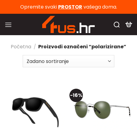
Skip
Opremite svaki
PROSTOR
vašega doma.
to
content
Početna
/
Proizvodi označeni “polarizirane”
-16%