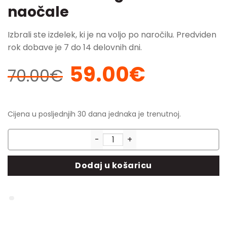
naočale
Izbrali ste izdelek, ki je na voljo po naročilu. Predviden
rok dobave je 7 do 14 delovnih dni.
59.00
€
Izvorna
Trenutna
70.00
€
cijena
cijena
bila
je:
je:
59.00€.
Cijena u posljednjih 30 dana jednaka je trenutnoj.
70.00€.
SIROKO NOTTING HILL – moder
Dodaj u košaricu