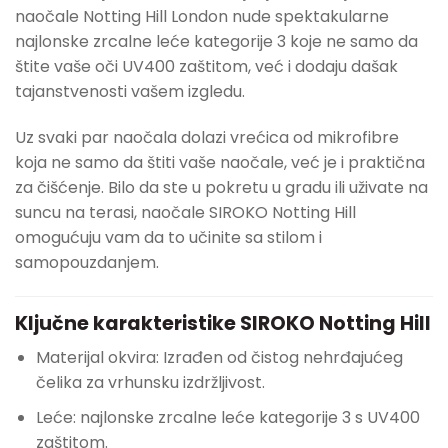
naočale Notting Hill London nude spektakularne
najlonske zrcalne leće kategorije 3 koje ne samo da
štite vaše oči UV400 zaštitom, već i dodaju dašak
tajanstvenosti vašem izgledu.
Uz svaki par naočala dolazi vrećica od mikrofibre
koja ne samo da štiti vaše naočale, već je i praktična
za čišćenje. Bilo da ste u pokretu u gradu ili uživate na
suncu na terasi, naočale SIROKO Notting Hill
omogućuju vam da to učinite sa stilom i
samopouzdanjem.
Ključne karakteristike SIROKO Notting Hill
Materijal okvira: Izrađen od čistog nehrđajućeg
čelika za vrhunsku izdržljivost.
Leće: najlonske zrcalne leće kategorije 3 s UV400
zaštitom.