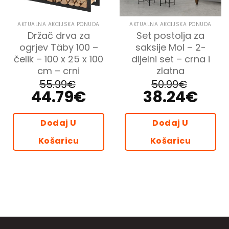
AKTUALNA AKCIJSKA PONUDA
AKTUALNA AKCIJSKA PONUDA
Držač drva za
Set postolja za
ogrjev Täby 100 –
saksije Mol – 2-
čelik – 100 x 25 x 100
dijelni set – crna i
cm – crni
zlatna
55.99
€
50.99
€
44.79
€
38.24
€
Izvorna
Trenutna
Izvorna
Trenutna
cijena
cijena
cijena
cijena
bila
je:
bila
je:
je:
44.79€.
je:
38.24€.
55.99€.
50.99€.
Dodaj U
Dodaj U
Košaricu
Košaricu