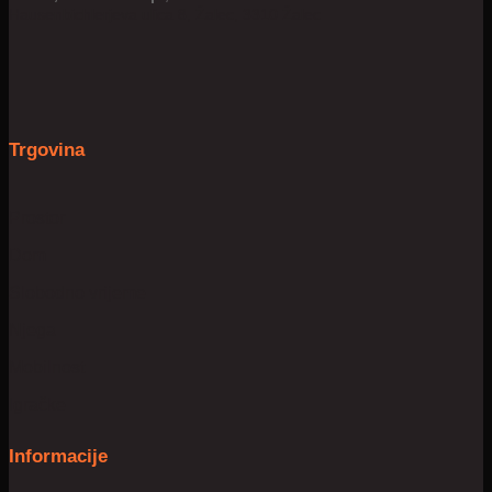
Hausenbichlerjeva ulica 8, Žalec, 3310 Žalec
Trgovina
Prostor
Dom
Slobodno vrijeme
Njega
Mobilnost
Igračke
Informacije