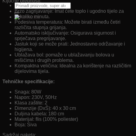
Ključne prednosti:
Pretraži:
Brzo zagrijavanje: Imat ćete toplo i ugodno tijelo za
nekoliko minuta.
Podesiva temperatura: Možete birati između četiri
različita stupnja grijanja.
Automatsko isključivanje: Osigurava sigurnost i
sprječava pregrijavanje.
Jastuk koji se može prati: Jednostavno održavanje i
higijena.
Ublažava bol: pomaže u ublažavanju bolova u
mišićima i drugih problema.
Kompaktna veličina: Idealna za korištenje na različitim
dijelovima tijela.
Tehničke specifikacije:
Snaga: 80W
Napon: 230V, 50Hz
Klasa zaštite: 2
Dimenzije (DxŠ): 40 x 30 cm
Duljina kabela: 180 cm
Materijal: flis (100% poliester)
Boja: Siva
Sadržaj paketa: