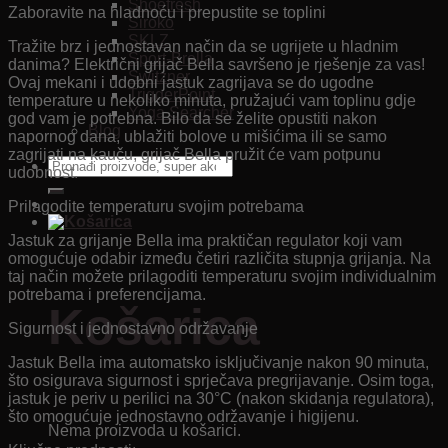
Shoefresh
Zaboravite na hladnoću i prepustite se toplini
Siroko
SKLZ
Tražite brz i jednostavan način da se ugrijete u hladnim
Sport-Brella
danima? Električni grijač Bella savršeno je rješenje za vas!
Switzner
Ovaj mekani i udobni jastuk zagrijava se do ugodne
TriggerPoint
temperature u nekoliko minuta, pružajući vam toplinu gdje
Yoga Searcher
god vam je potrebna. Bilo da se želite opustiti nakon
Blog
napornog dana, ublažiti bolove u mišićima ili se samo
zagrijati na kauču, grijač Bella pružit će vam potpunu
Pretraži:
udobnost.
Prilagodite temperaturu svojim potrebama
Jastuk za grijanje Bella ima praktičan regulator koji vam
omogućuje odabir između četiri različita stupnja grijanja. Na
taj način možete prilagoditi temperaturu svojim individualnim
potrebama i preferencijama.
Košarica
Sigurnost i jednostavno održavanje
Jastuk Bella ima automatsko isključivanje nakon 90 minuta,
što osigurava sigurnost i sprječava pregrijavanje. Osim toga,
jastuk je periv u perilici na 30°C (nakon skidanja regulatora),
što omogućuje jednostavno održavanje i higijenu.
Nema proizvoda u košarici.