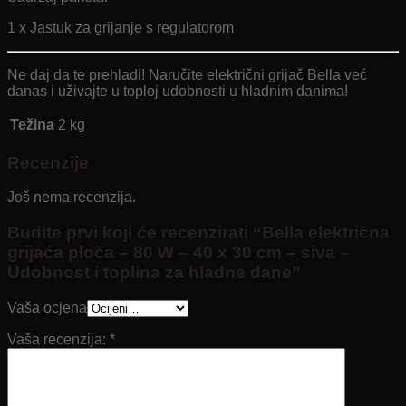
1 x Jastuk za grijanje s regulatorom
Ne daj da te prehladi! Naručite električni grijač Bella već
danas i uživajte u toploj udobnosti u hladnim danima!
Težina
2 kg
Recenzije
Još nema recenzija.
Budite prvi koji će recenzirati “Bella električna
grijaća ploča – 80 W – 40 x 30 cm – siva –
Udobnost i toplina za hladne dane”
Vaša ocjena
Vaša recenzija:
*