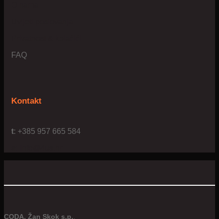
O nama
Uvijeti poslovanja
Privatnost & kolačići
FAQ
Kontakt
t
: +385 957 665 584
e:
info@4us.hr
CODA, Žan Skok s.p.
,