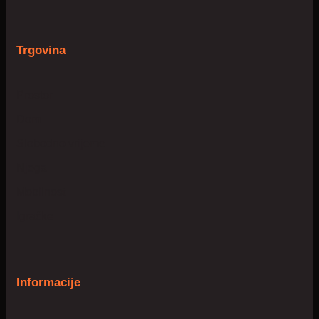
Trgovina
Prostor
Dom
Slobodno vrijeme
Njega
Mobilnost
Igračke
Informacije