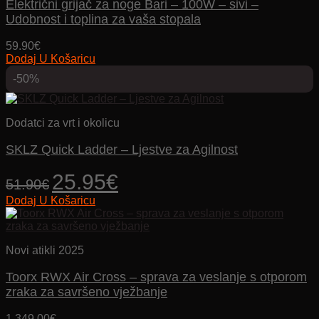
Električni grijač za noge Bari – 100W – sivi –
Udobnost i toplina za vaša stopala
59.90
€
Dodaj U Košaricu
-50%
Dodatci za vrt i okolicu
SKLZ Quick Ladder – Ljestve za Agilnost
Izvorna
Trenutna
25.95
€
51.90
€
cijena
cijena
Dodaj U Košaricu
bila
je:
je:
25.95€.
51.90€.
Novi atikli 2025
Toorx RWX Air Cross – sprava za veslanje s otporom
zraka za savršeno vježbanje
1,349.00
€