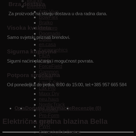
Igračke
Brza dostava
Brendovi
Arte Viva
Za proizvode na stanju dostava u dva radna dana.
BowFlex
Bralko
Visoka kvaliteta
casa.pro
Doornado
Samo svjetski priznati brendovi.
Egoni
en.casa
Eurographics
Sigurna kupovina
FIDA
FitMat
Sigurni naćini plaćanja i mogućnost povrata.
ForceField
Gammon
Potpora strankama
Kettler
Lay-Z-Spa
Od ponedeljka do petka, 8:00 do 15:00, tel:+385 957 665 584
Lux Pro
Maxx Dry
neu.haus
NordicTrack
Opis
Dodatne informacije
Recenzije (0)
Pensofal
Pro-Form
Električna grelna blazina Bella
pro.tec
PWR
Ritzenhoff & Breker