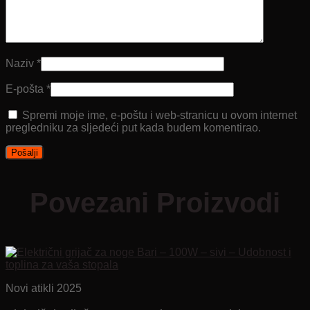
Naziv
*
E-pošta
*
Spremi moje ime, e-poštu i web-stranicu u ovom internet
pregledniku za sljedeći put kada budem komentirao.
Povezani Proizvodi
Novi atikli 2025