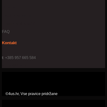
O nama
Uvjeti poslovanja
Privatnost & kolačići
FAQ
Kontakt
t
: +385 957 665 584
e:
info@4us.hr
©4us.hr, Vse pravice pridržane