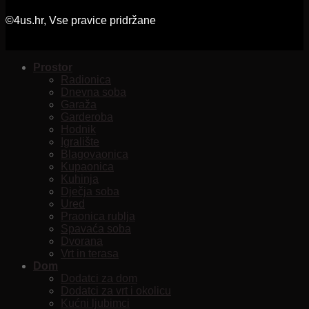
©4us.hr, Vse pravice pridržane
Prostor
Radionica
Dnevna soba
Garaža
Garderoba
Hodnik
Igralište
Blagovaonica
Kupaonica
Kuhinja
Dječja soba
Ured
Praonica rublja
Spavaća soba
Dvorana
Vrt in terasa
Dom
Dodatci za dom
Dodatci za vrt i okolicu
Kućni ljubimci