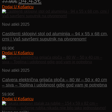
54.43
€
77.90
€
cijena
cijena
Dodaj U Košaricu
bila
je:
je:
54.43€.
77.90€.
Novi atikli 2025
Castilenti sklopivi stol od aluminija – 94 x 55 x 68 cm,
crni | Vaš savršeni suputnik na otvorenom!
69.90
€
Dodaj U Košaricu
Novi atikli 2025
Calvera električna grijaća ploča – 80 W – 50 x 40 cm
– siva – Toplina i udobnost gdje god vam je potrebna
59.90
€
Dodaj U Košaricu