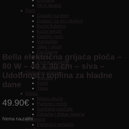
Dvorana
Vrt in terasa
Dom
Dodatci za dom
Dodatci za vrt i okolicu
Kućni ljubimci
Kućni tekstil
Kamini i peći
Namještaj
Slike i okviri
Opuštanje
Bella električna grijaća ploča –
Svjetla
Podne prostirke
80 W – 40 x 30 cm – siva –
Sve za kuhinju
Slobodno vrijeme
Udobnost i toplina za hladne
Masaža
dane
Sport
Yoga
Njega
Njega obuće
49.90
€
Parfemi i mirisi
Sunčane naočale
Zdravlje i dobar osjećaj
Nema na zalihi
Mobilnost
Električni romobili