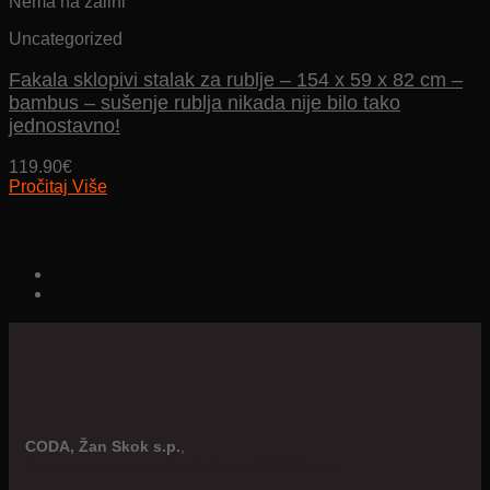
Nema na zalihi
Uncategorized
Fakala sklopivi stalak za rublje – 154 x 59 x 82 cm –
bambus – sušenje rublja nikada nije bilo tako
jednostavno!
119.90
€
Pročitaj Više
CODA, Žan Skok s.p.
,
Hausenbichlerjeva ulica 8, Žalec, 3310 Žalec