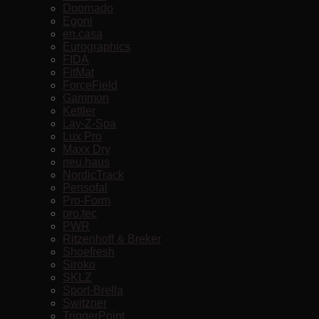
Doornado
Egoni
en.casa
Eurographics
FIDA
FitMat
ForceField
Gammon
Kettler
Lay-Z-Spa
Lux Pro
Maxx Dry
neu.haus
NordicTrack
Pensofal
Pro-Form
pro.tec
PWR
Ritzenhoff & Breker
Shoefresh
Siroko
SKLZ
Sport-Brella
Switzner
TriggerPoint