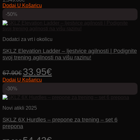
Dodaj U Košaricu
-50%
Dodatci za vrt i okolicu
SKLZ Elevation Ladder – ljestvice agilnosti | Podignite
svoj trening agilnosti na višu razinu!
Izvorna
Trenutna
33.95
€
67.90
€
cijena
cijena
Dodaj U Košaricu
bila
je:
je:
33.95€.
-30%
67.90€.
Novi atikli 2025
SKLZ 6X Hurdles – prepone za trening – set 6
prepona
Izvorna
Trenutna