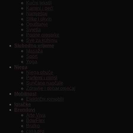
Kućni tekstil
Kamini i peći
Namještaj
Slike i okviri
Opuštanje
Svjetla
Podne prostirke
Sve za kuhinju
Slobodno vrijeme
Masaža
Sport
Yoga
Njega
Njega obuće
Parfemi i mirisi
Sunčane naočale
Zdravlje i dobar osjećaj
Mobilnost
Električni romobili
Igračke
Brendovi
Arte Viva
BowFlex
Bralko
casa.pro