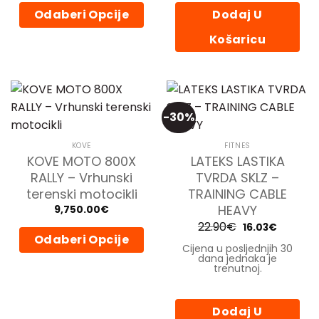
Odaberi Opcije
Dodaj U
Ovaj
Košaricu
proizvod
ima
više
varijanti.
Opcije
-30%
se
mogu
KOVE
FITNES
odabrati
KOVE MOTO 800X
LATEKS LASTIKA
na
RALLY – Vrhunski
TVRDA SKLZ –
stranici
terenski motocikli
TRAINING CABLE
proizvoda
HEAVY
9,750.00
€
22.90
€
Izvorna
Trenutn
16.03
€
cijena
cijena
Odaberi Opcije
bila
je:
Cijena u posljednjih 30
je:
16.03€.
dana jednaka je
Ovaj
22.90€.
trenutnoj.
proizvod
ima
više
Dodaj U