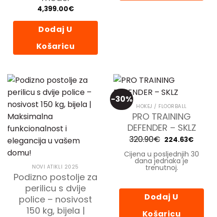
4,399.00
€
Dodaj U
Košaricu
-30%
HOKEJ / FLOORBALL
PRO TRAINING
DEFENDER – SKLZ
320.90
€
Izvorna
Trenut
224.63
€
cijena
cijena
bila
je:
Cijena u posljednjih 30
je:
224.63
dana jednaka je
320.90€.
trenutnoj.
NOVI ATIKLI 2025
Podizno postolje za
perilicu s dvije
Dodaj U
police – nosivost
150 kg, bijela |
Košaricu