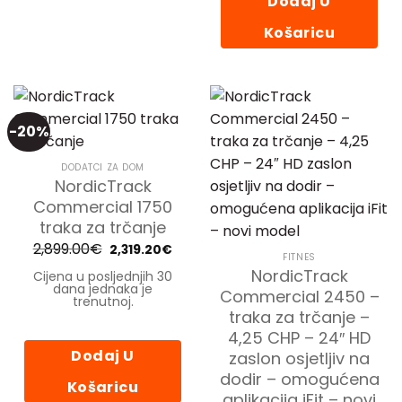
Dodaj U
Košaricu
-20%
DODATCI ZA DOM
NordicTrack
Commercial 1750
traka za trčanje
2,899.00
€
Izvorna
Trenutna
2,319.20
€
FITNES
cijena
cijena
bila
je:
NordicTrack
Cijena u posljednjih 30
je:
2,319.20€.
dana jednaka je
2,899.00€.
Commercial 2450 –
trenutnoj.
traka za trčanje –
4,25 CHP – 24″ HD
Dodaj U
zaslon osjetljiv na
dodir – omogućena
Košaricu
aplikacija iFit – novi