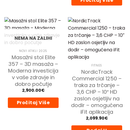
Pročitaj Više
NEMA NA ZALIHI
NOVI ATIKLI 2025
Masažni stol Elite
357 – 3D masaža –
FITNES
Moderna investicija
NordicTrack
v vaše zdravje in
Commercial 1250 –
dobro počutje
traka za trčanje –
2,900.00
€
3,6 CHP – 10″ HD
zaslon osjetljiv na
Pročitaj Više
dodir – omogućena
iFit aplikacija
2,099.90
€