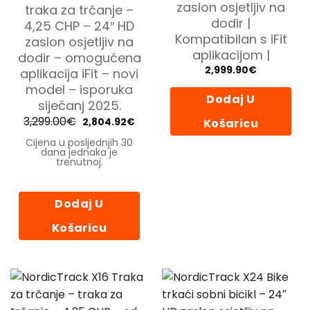
zaslon osjetljiv na
traka za trčanje –
dodir |
4,25 CHP – 24″ HD
Kompatibilan s iFit
zaslon osjetljiv na
aplikacijom |
dodir – omogućena
2,999.90
€
aplikacija iFit – novi
model – isporuka
Dodaj U
siječanj 2025.
3,299.00
€
Izvorna
Trenutna
2,804.92
€
Košaricu
cijena
cijena
bila
je:
Cijena u posljednjih 30
je:
2,804.92€.
dana jednaka je
3,299.00€.
trenutnoj.
Dodaj U
Košaricu