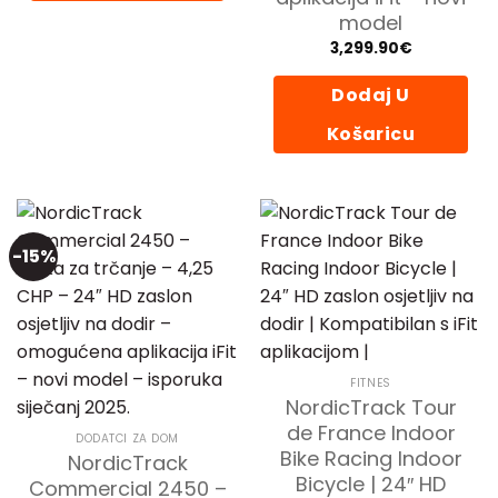
model
3,299.90
€
Dodaj U
Košaricu
-15%
FITNES
NordicTrack Tour
de France Indoor
DODATCI ZA DOM
Bike Racing Indoor
NordicTrack
Bicycle | 24″ HD
Commercial 2450 –