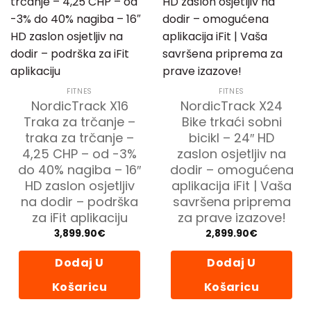
FITNES
FITNES
NordicTrack X16
NordicTrack X24
Traka za trčanje –
Bike trkaći sobni
traka za trčanje –
bicikl – 24″ HD
4,25 CHP – od -3%
zaslon osjetljiv na
do 40% nagiba – 16″
dodir – omogućena
HD zaslon osjetljiv
aplikacija iFit | Vaša
na dodir – podrška
savršena priprema
za iFit aplikaciju
za prave izazove!
3,899.90
€
2,899.90
€
Dodaj U
Dodaj U
Košaricu
Košaricu