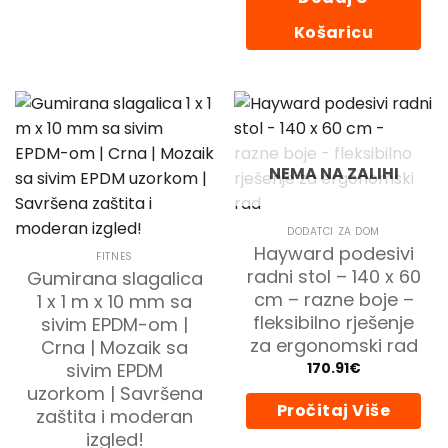
Košaricu
NEMA NA ZALIHI
DODATCI ZA DOM
Hayward podesivi
FITNES
radni stol – 140 x 60
Gumirana slagalica
cm – razne boje –
1 x 1 m x 10 mm sa
fleksibilno rješenje
sivim EPDM-om |
za ergonomski rad
Crna | Mozaik sa
sivim EPDM
170.91
€
uzorkom | Savršena
Pročitaj Više
zaštita i moderan
izgled!