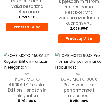
i stepenicama |
s pješčanim filtrom
Vaša bezbrižna
i stepenicama |
ljetna oaza
Nezaboravna
vodena avantura u
1,759.90
€
kućnom vrtu
Pročitaj Više
2,059.90
€
Pročitaj Više
KOVE
KOVE
KOVE MOTO
KOVE MOTO 800X
450RALLY Regular
Pro – vrhunske
Edition – snažan in
performanse i
elegantan
robusnost
8,790.00
€
9,290.00
€