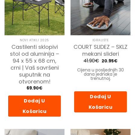
NOVI ATIKLI 2025
IGRALIŠTE
Castilenti sklopivi
COURT SLIDEZ – SKLZ
stol od aluminija –
mekani slideri
94 x 55 x 68 cm,
41.90
€
Izvorna
Trenutn
20.95
€
cijena
cijena
crni | Vaš savršeni
bila
je:
Cijena u posljednjih 30
je:
20.95€.
suputnik na
dana jednaka je
41.90€.
trenutnoj.
otvorenom!
69.90
€
Dodaj U
Dodaj U
Košaricu
Košaricu