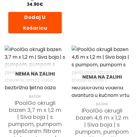
34.90
€
Dodaj U
Košaricu
NEMA NA ZALIHI
NEMA NA ZALIHI
BAZENI
IPoolGo okrugli
BAZENI
bazen 3,7 m x 1,2 m
IPoolGo okrugli
| Siva boja | s
bazen 4,6 m x 1,2 m
pumpom, pumpom
| Siva boja | s
s pješčanim filtrom
pumpom, pumpom