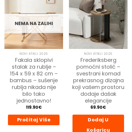
NEMA NA ZALIHI
NOVI ATIKLI 2025
NOVI ATIKLI 2025
Fakala sklopivi
Frederiksberg
stalak za rublje –
pomoćni stolić –
154 x 59 x 82 cm –
svestrani komad
bambus – sušenje
prekrasnog dizajna
rublja nikada nije
koji vašem prostoru
bilo tako
dodaje dašak
jednostavno!
elegancije
119.90
€
69.90
€
Pročitaj Više
Dodaj U
Košaricu