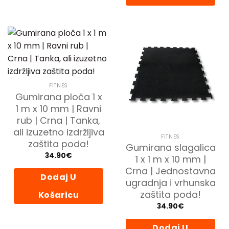
FITNES
Gumirana ploča 1 x
1 m x 10 mm | Ravni
rub | Crna | Tanka,
ali izuzetno izdržljiva
FITNES
zaštita poda!
Gumirana slagalica
34.90
€
1 x 1 m x 10 mm |
Crna | Jednostavna
Dodaj U
ugradnja i vrhunska
zaštita poda!
Košaricu
34.90
€
Dodaj U