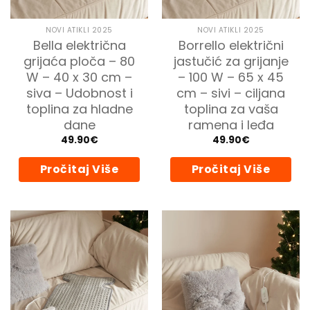
NOVI ATIKLI 2025
NOVI ATIKLI 2025
Bella električna
Borrello električni
grijaća ploča – 80
jastučić za grijanje
W – 40 x 30 cm –
– 100 W – 65 x 45
siva – Udobnost i
cm – sivi – ciljana
toplina za hladne
toplina za vaša
dane
ramena i leđa
49.90
€
49.90
€
Pročitaj Više
Pročitaj Više