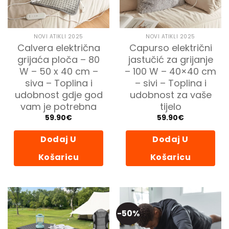
NOVI ATIKLI 2025
NOVI ATIKLI 2025
Calvera električna
Capurso električni
grijaća ploča – 80
jastučić za grijanje
W – 50 x 40 cm –
– 100 W – 40×40 cm
siva – Toplina i
– sivi – Toplina i
udobnost gdje god
udobnost za vaše
vam je potrebna
tijelo
59.90
€
59.90
€
Dodaj U
Dodaj U
Košaricu
Košaricu
-50%