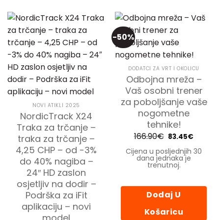
-50%
DODATCI ZA VRT I OKOLICU
Odbojna mreža –
Vaš osobni trener
za poboljšanje vaše
NOVI ATIKLI 2025
nogometne
NordicTrack X24
tehnike!
Traka za trčanje –
166.90
€
Izvorna
Trenutn
83.45
€
traka za trčanje –
cijena
cijena
bila
je:
4,25 CHP – od -3%
Cijena u posljednjih 30
je:
83.45€.
dana jednaka je
do 40% nagiba –
166.90€.
trenutnoj.
24″ HD zaslon
osjetljiv na dodir –
Dodaj U
Podrška za iFit
aplikaciju – novi
Košaricu
model