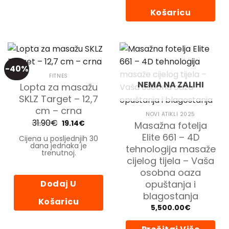
varijanti.
Košaricu
Opcije
se
mogu
odabrati
na
stranici
-40%
proizvoda
FITNES
NEMA NA ZALIHI
Lopta za masažu
SKLZ Target – 12,7
cm – crna
NOVI ATIKLI 2025
31.90
€
Izvorna
Trenutna
19.14
€
Masažna fotelja
cijena
cijena
bila
je:
Elite 661 – 4D
Cijena u posljednjih 30
je:
19.14€.
dana jednaka je
tehnologija masaže
31.90€.
trenutnoj.
cijelog tijela – Vaša
osobna oaza
Dodaj U
opuštanja i
blagostanja
Košaricu
5,500.00
€