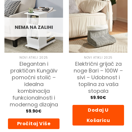
NEMA NA ZALIHI
NOVI ATIKLI 2025
NOVI ATIKLI 2025
Elegantan i
Električni grijač za
praktičan Kungälv
noge Bari – 100W –
pomoćni stolić –
sivi – Udobnost i
idealna
toplina za vaša
kombinacija
stopala
funkcionalnosti i
59.90
€
modernog dizajna
Dodaj U
59.90
€
Košaricu
Pročitaj Više