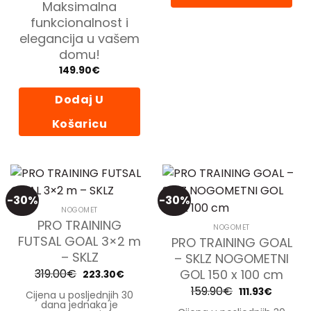
Maksimalna
funkcionalnost i
elegancija u vašem
domu!
149.90
€
Dodaj U
Košaricu
-30%
-30%
NOGOMET
PRO TRAINING
NOGOMET
FUTSAL GOAL 3×2 m
PRO TRAINING GOAL
– SKLZ
– SKLZ NOGOMETNI
319.00
€
Izvorna
Trenutna
GOL 150 x 100 cm
223.30
€
cijena
cijena
159.90
€
Izvorna
Trenutn
bila
je:
111.93
€
Cijena u posljednjih 30
cijena
cijena
je:
223.30€.
dana jednaka je
bila
je:
319.00€.